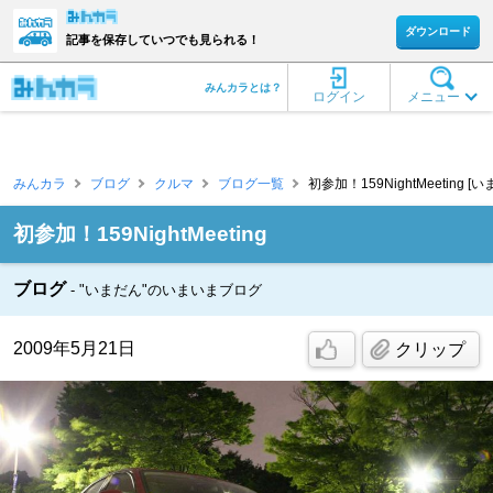
ダウンロード
記事を保存していつでも見られる！
みんカラとは？
ログイン
メニュー
みんカラ
ブログ
クルマ
ブログ一覧
初参加！159NightMeeting [
初参加！159NightMeeting
ブログ
"いまだん"のいまいまブログ
2009年5月21日
クリップ