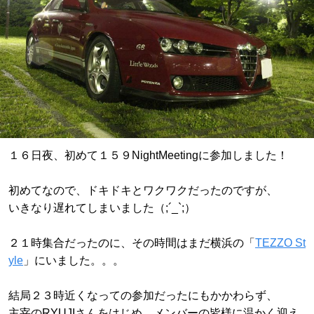
１６日夜、初めて１５９NightMeetingに参加しました！
初めてなので、ドキドキとワクワクだったのですが、
いきなり遅れてしまいました（;´_`;）
２１時集合だったのに、その時間はまだ横浜の「
TEZZO St
yle
」にいました。。。
結局２３時近くなっての参加だったにもかかわらず、
主宰のRYUJIさんをはじめ、メンバーの皆様に温かく迎え