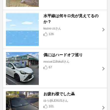
水平線は何キロ先が見えてるの
か？
kazoo zzさん
126
偶にはハードオフ巡り
rescue118skullさん
67
お疲れ様でした🙇
ゆう@LEXUSさん
101