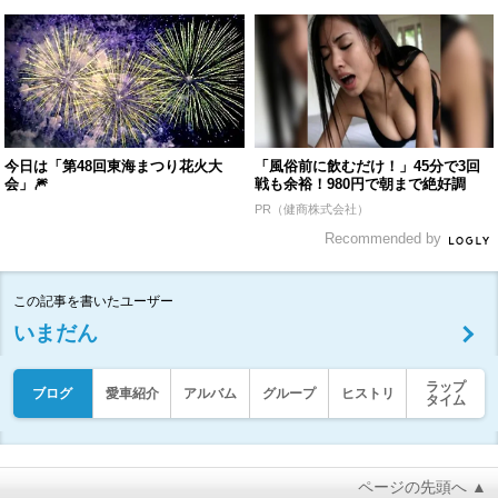
今日は「第48回東海まつり花火大
「風俗前に飲むだけ！」45分で3回
会」🎆
戦も余裕！980円で朝まで絶好調
PR（健商株式会社）
Recommended by
この記事を書いたユーザー
いまだん
ラップ
ブログ
愛車紹介
アルバム
グループ
ヒストリ
タイム
ページの先頭へ ▲