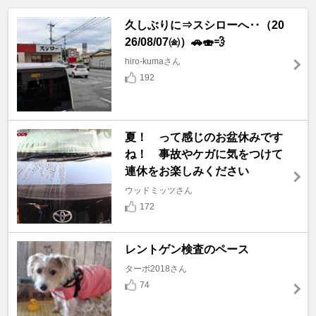
久しぶりに⇒スシローへ‥（20
26/08/07㈮）🚗🍣💨
hiro-kumaさん
192
夏！ って感じのお盆休みです
ね！ 事故やケガに気をつけて
連休をお楽しみください
ウッドミッツさん
172
レントゲン検査のペース
ターボ2018さん
74