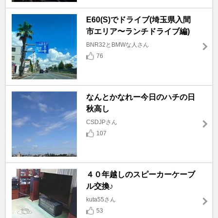
E60(S)でドライブ(埼玉県入間
市エリア〜ランチドライブ編)
BNR32とBMWな人さん
76
なんとかなれー今日のハチの日
秋高し
CSDJPさん
107
４０年越しのスピーカーケーブ
ル交換♪
kuta55さん
53