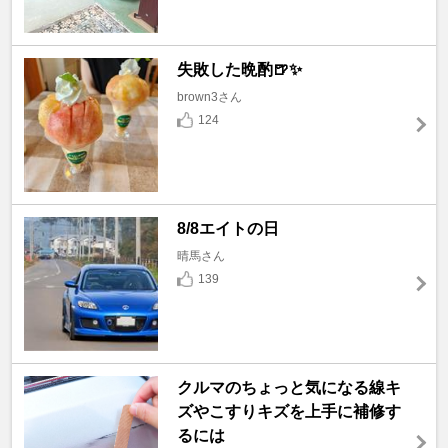
失敗した晩酌🍺✨
brown3さん
124
8/8エイトの日
晴馬さん
139
クルマのちょっと気になる線キ
ズやこすりキズを上手に補修す
るには