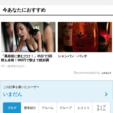
今あなたにおすすめ
「風俗前に飲むだけ！」45分で3回
シャンパン・パンチ
戦も余裕！980円で朝まで絶好調
PR（健商株式会社）
Recommended by
この記事を書いたユーザー
いまだん
ラップ
ブログ
愛車紹介
アルバム
グループ
ヒストリ
タイム