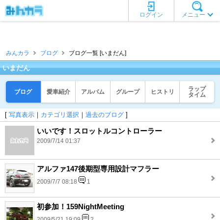
ログイン
メニュー
みんカラ
ブログ
ブログ一覧 [いまだん]
いまだん
ラップ
ブログ
愛車紹介
アルバム
グループ
ヒストリ
タイム
[
写真表示
｜
カテゴリ選択
｜
過去のブログ
]
いいです！スロットルコントローラー
2009/7/14 01:37
アルファ147後期型専用設計マフラー
2009/7/7 08:18
1
初参加！159NightMeeting
2009/5/21 19:09
2