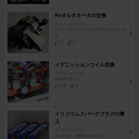
Reオルタネータの交換
ライフ
[JB1/2/3/4]
クローズなオッチャンのオープンな日々さ
ん
1
0
イグニッションコイル交換
ライフ
[JB1/2/3/4]
yume0711さん
18
0
イリジウムスパークプラグの導
入
ライフ
[JB1/2/3/4]
あぷらば！ / Apple Loverさん