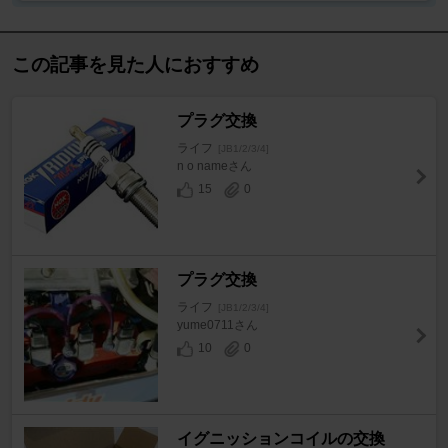
この記事を見た人におすすめ
プラグ交換
ライフ
[JB1/2/3/4]
n o nameさん
15
0
プラグ交換
ライフ
[JB1/2/3/4]
yume0711さん
10
0
イグニッションコイルの交換