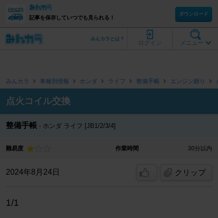
ダウンロード
記事を保存していつでも見られる！
みんカラとは？
ログイン
メニュー
みんカラ
車種別情報
ホンダ
ライフ
整備手帳
エンジン廻り
点火コイル交換
整備手帳
ホンダ ライフ [JB1/2/3/4]
難易度
作業時間
30分以内
2024年8月24日
クリップ
1/1