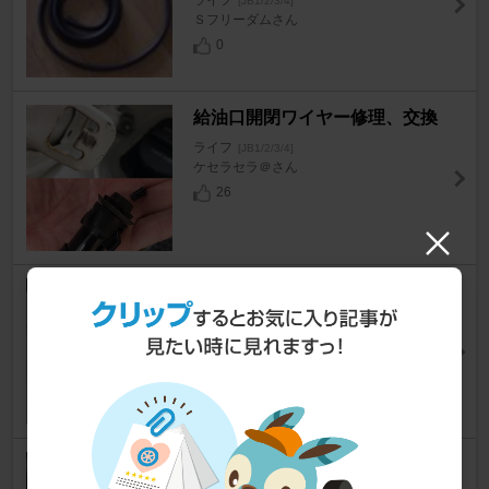
ライフ
[JB1/2/3/4]
Ｓフリーダムさん
0
給油口開閉ワイヤー修理、交換
ライフ
[JB1/2/3/4]
ケセラセラ＠さん
26
グリル部 ブラック塗装
ライフ
[JB1/2/3/4]
ヒロモッコリさん
0
ヤフオク商品 反射ステッカー他