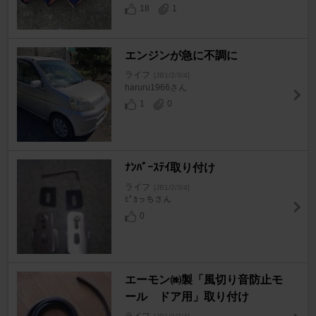
18
1
エンジンが急に不調に
ライフ
[JB1/2/3/4]
haruru1966さん
1
0
ﾅﾝﾊﾞｰｽﾃｲ取り付け
ライフ
[JB1/2/3/4]
ﾋﾟｶっちさん
0
エーモン㈱製「風切り音防止モ
ール ドア用」取り付け