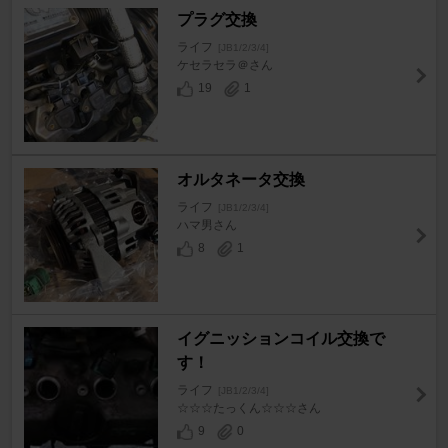
プラグ交換
ライフ
[JB1/2/3/4]
ケセラセラ＠さん
19
1
オルタネータ交換
ライフ
[JB1/2/3/4]
ハマ男さん
8
1
イグニッションコイル交換で
す！
ライフ
[JB1/2/3/4]
☆☆☆たっくん☆☆☆さん
9
0