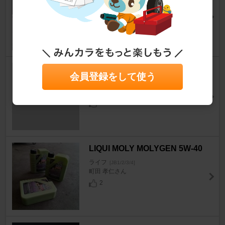
ライフ
[JB1/2/3/4]
Ｓフリーダムさん
0
オリジナル Ｋ－９MUNDIAL
会員登録をして使う
ライフ
[JB1/2/3/4]
マロ@LIBERTEさん
0
LIQUI MOLY MOLYGEN 5W-40
ライフ
[JB1/2/3/4]
町田 孝仁さん
2