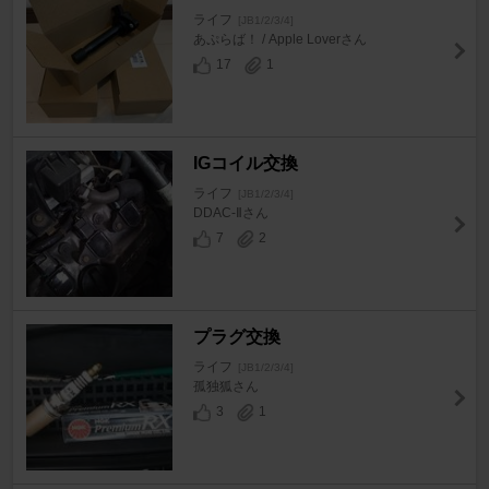
ライフ
[JB1/2/3/4]
あぷらば！ / Apple Loverさん
17
1
IGコイル交換
ライフ
[JB1/2/3/4]
DDAC-Ⅱさん
7
2
プラグ交換
ライフ
[JB1/2/3/4]
孤独狐さん
3
1