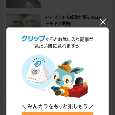
ハイゼット安眠化計画その1(ハ
ッチドア断熱)
ハイゼットカーゴ
[S320/S321/330V/331V]
variant1389さん
25
5
ピラー埋め込み②
ハイゼットカーゴ
[S320/S321/330V/331V]
TAMオヤジさん
5
0
【原因特定の為】オルタネータ
ー交換【え、また？】
ハイゼットカーゴ
[S320/S321/330V/331V]