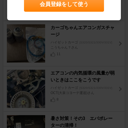
》MEL《さん
会員登録をして使う
12
カーゴちゃんエアコンガスチャ
ージ
ハイゼットカーゴ
[S320/S321/330V/331V]
こうちゃん？さん
11
エアコンの内気循環の風量が弱
いときはここをこうです
ハイゼットカーゴ
[S320/S321/330V/331V]
OCT(大泉コヨーテ運送)さん
8
暑さ対策！その3 エバポレー
ターの清掃！