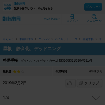
ダウンロード
記事を保存していつでも見られる！
みんカラとは？
ログイン
メニュー
みんカラ
車種別情報
ダイハツ
ハイゼットカーゴ
整備手帳
オー
屋根、静音化、デッドニング
整備手帳
ダイハツ ハイゼットカーゴ [S320/S321/330V/331V]
難易度
作業時間
6時間以内
2019年2月2日
クリップ
1/4