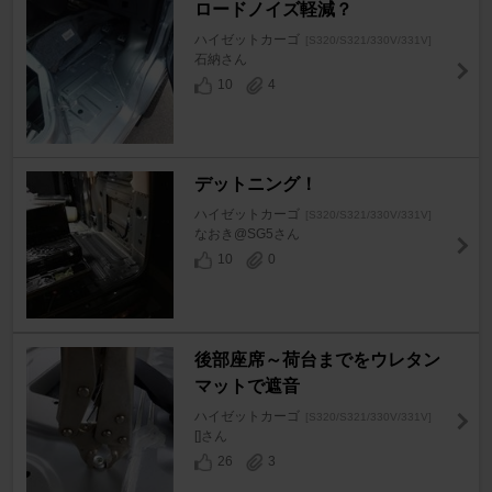
ロードノイズ軽減？
ハイゼットカーゴ
[S320/S321/330V/331V]
石納さん
10
4
デットニング！
ハイゼットカーゴ
[S320/S321/330V/331V]
なおき@SG5さん
10
0
後部座席～荷台までをウレタン
マットで遮音
ハイゼットカーゴ
[S320/S321/330V/331V]
[]さん
26
3