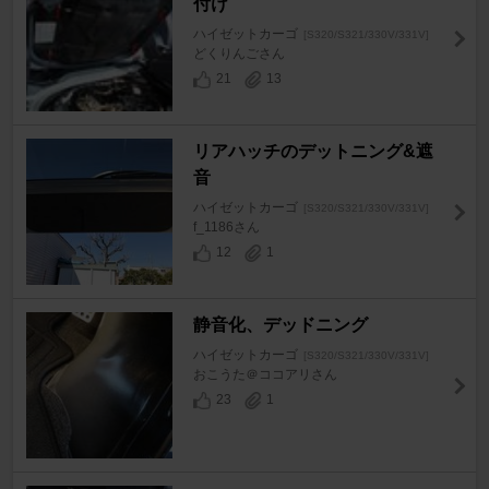
付け
ハイゼットカーゴ
[S320/S321/330V/331V]
どくりんごさん
21
13
リアハッチのデットニング&遮
音
ハイゼットカーゴ
[S320/S321/330V/331V]
f_1186さん
12
1
静音化、デッドニング
ハイゼットカーゴ
[S320/S321/330V/331V]
おこうた＠ココアリさん
23
1