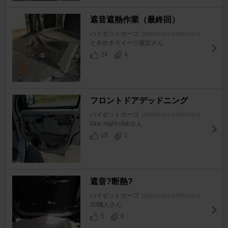
遮音遮熱作業（最終回）
ハイゼットカーゴ
[S320/S321/330V/331V]
ときめきスイーツ親父さん
24
4
フロントドアデッドニング
ハイゼットカーゴ
[S320/S321/330V/331V]
One night clubさん
15
1
遮音?断熱?
ハイゼットカーゴ
[S320/S321/330V/331V]
20職人さん
5
0