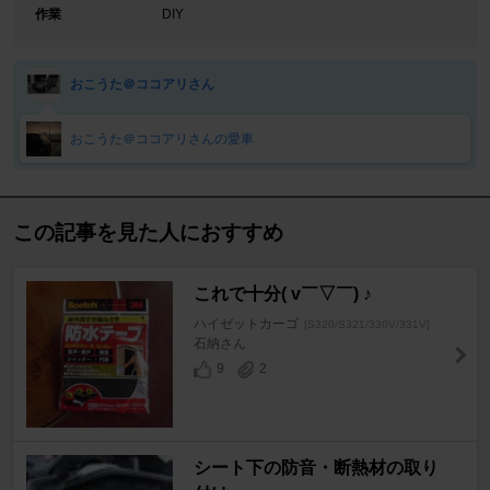
作業
DIY
おこうた＠ココアリさん
おこうた＠ココアリさんの愛車
この記事を見た人におすすめ
これで十分( v￣▽￣) ♪
ハイゼットカーゴ
[S320/S321/330V/331V]
石納さん
9
2
シート下の防音・断熱材の取り