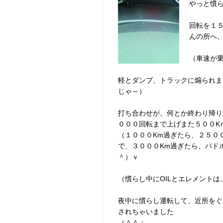
やっと慣ら
回転を１
んの所へ
（車速が
軽とダンプ、トラックに煽られま
じゃ～）
打ち合わせが、何とか終わり帰り
０００回転まで上げまた５００K
（１０００Km過ぎたら、２５００
で、３０００Km過ぎたら、パド
＾）ｖ
（慣らし中にOILとエレメントは
夜中に慣らし運転して、近所をぐ
されちゃいました
（＾＾；