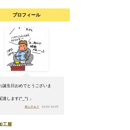
プロフィール
お誕生日おめでとうございま
。
配達します(^_^) 」
何シテル？
01/03 18:45
加工屋