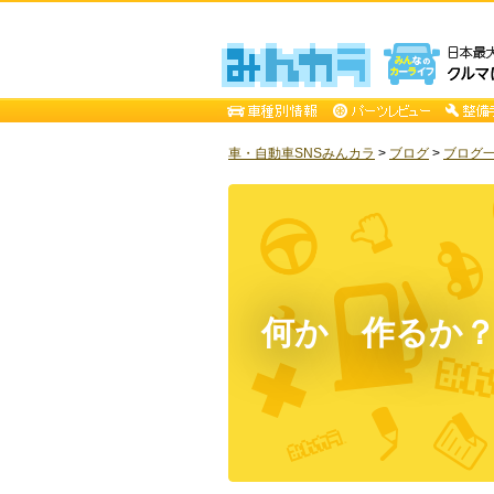
車・自動車SNSみんカラ
>
ブログ
>
ブログ一
何か 作るか