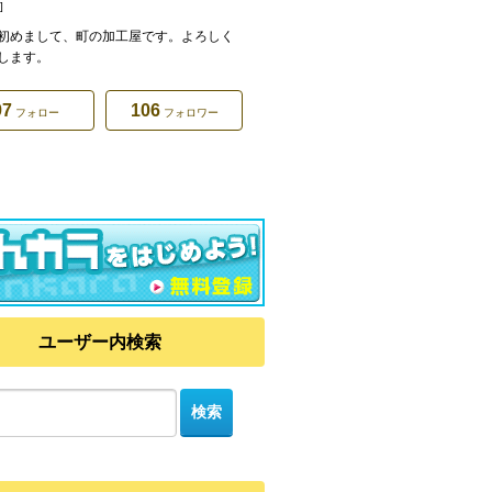
]
初めまして、町の加工屋です。よろしく
します。
97
106
フォロー
フォロワー
ユーザー内検索