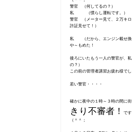
警官 （何してるの？）
私 （慣らし運転です。）
警官 （メーター見て、２万キロ
許証見せて！）
私 （だから、エンジン載せ換
や～もめた！
後ろにいたもう一人の警官が、私
の？）
この前の管理者講習お疲れ様でし
若い警官・・・・
確かに夜中の１時～３時の間に街
きり
不審者！
です
（＾＾；