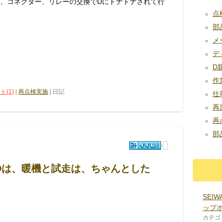
ー、コネクター、リレーの交換でDにドナドナされて行
点
部品
メー
デ
D
作
ト(1)
|
再点検実施
| 日記
仕
再
再点
部品
Dは、暖機と試走は、ちゃんとした
SEI
ップ
カテゴ