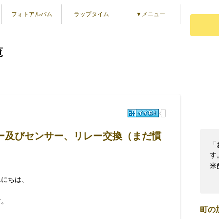
フォトアルバム
ラップタイム
▼メニュー
覧
ター及びセンサー、リレー交換（まだ慣
「
す
米
んにちは、
す。
町の