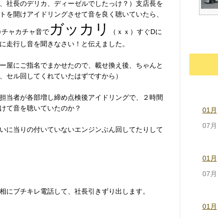
、社長のデリカ、ディーゼルでしたっけ？）支店長を
トを開けアイドリングさせて音を良く聴いていたら、
ガッカリ
カチャカチャ音で
（ｘｘ）すぐDに
に走行し音を聞きなさい！と伝えました。
ー屋にご指名でまかせたので、載せ換え後、ちゃんと
、セル回してくれていたはずですから）
担当者が各部増し締め点検後アイドリングで、２時間
けて音を聴いていたのか？
01月
07月
いに当りの付いていないエンジンぶん回してたりして
01月
07月
相にブチキレ電話して、社長引きずり出します。
01月