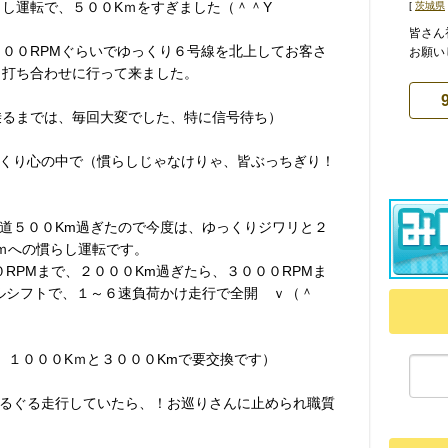
し運転で、５００Kｍをすぎました（＾＾Y
[
茨城県
皆さん
５００RPMぐらいでゆっくり６号線を北上してお客さ
お願い
、打ち合わせに行って来ました。
乗るまでは、毎回大変でした、特に信号待ち）
くり心の中で（慣らしじゃなけりゃ、皆ぶっちぎり！
道５００Km過ぎたので今度は、ゆっくりジワリと２
ｍへの慣らし運転です。
RPMまで、２０００Km過ぎたら、３０００RPMま
ルシフトで、１～６速負荷かけ走行で全開 ｖ（＾
、１０００Kｍと３０００Kmで要交換です）
るぐる走行していたら、！お巡りさんに止められ職質