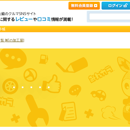
覧 [町の加工屋]
？ ・・・・・