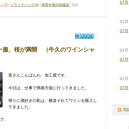
07月
(3)
|
トラックバック(0)
|
再度作業内容確認
| 日記
01月
07月
一服、桜が満開 （牛久のワインシャ
01月
07月
皆さんこんばんわ、加工屋です。
01月
今日は、仕事で県南方面に行ってきました。
07月
帰りに酒好きの私は、横道それてワインを購入し
てきました。
RS
プ。