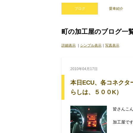
ブログ
愛車紹介
町の加工屋のブログ一
詳細表示
｜
シンプル表示
｜
写真表示
2010年04月17日
本日ECU、各コネク
らしは、５００K）
皆さんこ
加工屋で