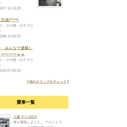
）
0/17 11:10:20
成(*^^*)
リ：その他（カテゴリ
）
2/08 15:00:37
ー みんなで連載し
よーーーーｗｗ
リ：その他（カテゴリ
）
1/20 07:02:53
[
他のクリップをチェック
]
愛車一覧
三菱 デリカD:5
車が退院しました。 フロントブ