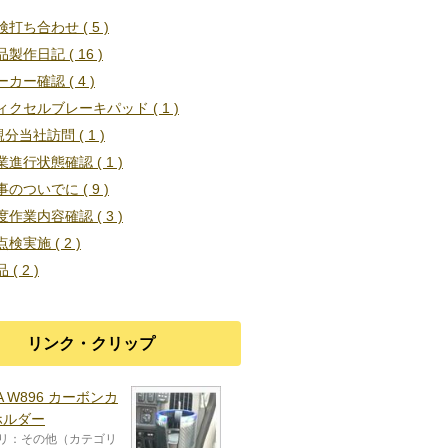
検打ち合わせ ( 5 )
製作日記 ( 16 )
カー確認 ( 4 )
ィクセルブレーキパッド ( 1 )
親分当社訪問 ( 1 )
業進行状態確認 ( 1 )
事のついでに ( 9 )
度作業内容確認 ( 3 )
検実施 ( 2 )
 ( 2 )
リンク・クリップ
WA W896 カーボンカ
ホルダー
リ：その他（カテゴリ