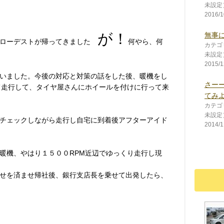
未設定
2016/1
が！
無事に完
車ローデストが帰ってきました
何やら、何
カテゴ
未設定
2015/1
いました。今後の対応と対策の話をした後、暖機をし
さー
て走行して、タイヤ屋さんにホイールを付けに行って来
てみ
カテゴ
未設定
チェックしながら走行し自宅に到着後アフターアイド
2014/1
暖機、やはり１５００RPM近辺でゆっくり走行し現
せを済ませ帰社後、銀行支店長を乗せて出発したら、