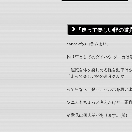
「走って楽しい軽の道
carview!のコラムより。
釣り車としてのダイハツ ソニカは
「運転自体を楽しめる軽自動車は
「走って楽しい軽の道具グルマ」
って事なら、是非、セルボを思い
ソニカもちょっと考えたけど、正直
※意見は個人差があります。(笑)