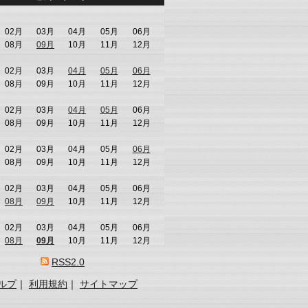
02月
03月
04月
05月
06月
08月
09月
10月
11月
12月
02月
03月
04月
05月
06月
08月
09月
10月
11月
12月
02月
03月
04月
05月
06月
08月
09月
10月
11月
12月
02月
03月
04月
05月
06月
08月
09月
10月
11月
12月
02月
03月
04月
05月
06月
08月
09月
10月
11月
12月
02月
03月
04月
05月
06月
08月
09月
10月
11月
12月
RSS2.0
ルプ
｜
利用規約
｜
サイトマップ