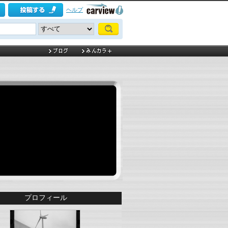
ヘルプ
プロフィール