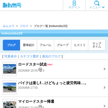
ログイン
メニュー
みんカラ
ブログ
ブログ一覧 [nobunobu33]
nobunobu33
ラップ
ブログ
愛車紹介
アルバム
グループ
ヒストリ
タイム
[
写真表示
｜
カテゴリ選択
｜
過去のブログ
]
ロードスター試走
2026/8/9 16:55
3
バイクは楽し❗️…けどちょっと疲労気味…。
2026/8/8 17:55
マイロードスター帰還
2026/8/7 21:00
6