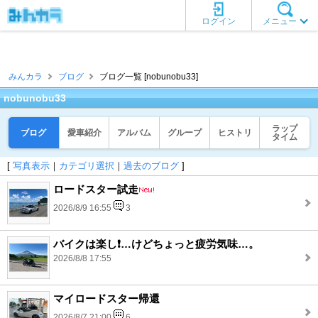
ログイン
メニュー
みんカラ
ブログ
ブログ一覧 [nobunobu33]
nobunobu33
ラップ
ブログ
愛車紹介
アルバム
グループ
ヒストリ
タイム
[
写真表示
｜
カテゴリ選択
｜
過去のブログ
]
ロードスター試走
2026/8/9 16:55
3
バイクは楽し❗️…けどちょっと疲労気味…。
2026/8/8 17:55
マイロードスター帰還
2026/8/7 21:00
6