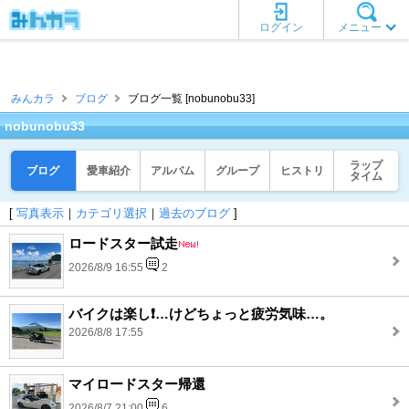
ログイン
メニュー
みんカラ
ブログ
ブログ一覧 [nobunobu33]
nobunobu33
ラップ
ブログ
愛車紹介
アルバム
グループ
ヒストリ
タイム
[
写真表示
｜
カテゴリ選択
｜
過去のブログ
]
ロードスター試走
2026/8/9 16:55
2
バイクは楽し❗️…けどちょっと疲労気味…。
2026/8/8 17:55
マイロードスター帰還
2026/8/7 21:00
6