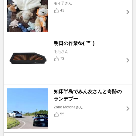
モイ子さん
43
明日の作業💦( ˙꒳​˙ )
毛毛さん
73
知床半島でみん友さんと奇跡の
ランデブー
Zono Motonaさん
55