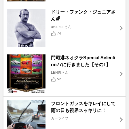
ドリー・ファンク・ジュニアさ
ん🌈
avot-kunさん
74
門司港ネオクラSpecial Selecti
on77に行きました【その1】
LEN吉さん
52
フロントガラスをキレイにして
雨の日も視界スッキリに！
カーライフ