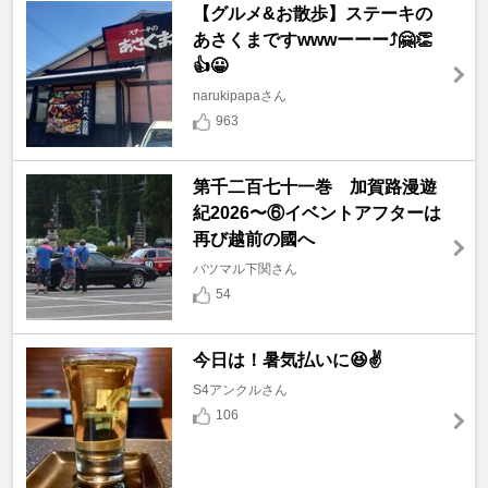
【グルメ&お散歩】ステーキの
あさくまですwwwーーー⤴️🤗👏
👍😀
narukipapaさん
963
第千二百七十一巻 加賀路漫遊
紀2026〜⑥イベントアフターは
再び越前の國へ
バツマル下関さん
54
今日は！暑気払いに😆✌️
S4アンクルさん
106