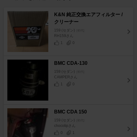
K&N 純正交換エアフィルター /
クリーナー
159 (セダン)
[初代]
RH159さん
1
0
BMC CDA-130
159 (セダン)
[初代]
CAMPERさん
1
0
BMC CDA 150
159 (セダン)
[初代]
chocotipさん
0
1