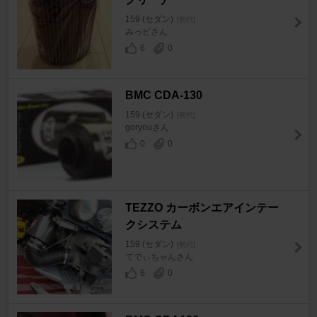
159 (セダン)
[初代]
みっピさん
6
0
BMC CDA-130
159 (セダン)
[初代]
goryouさん
0
0
TEZZO カーボンエアインテー
クシステム
159 (セダン)
[初代]
てでぃちゃんさん
6
0