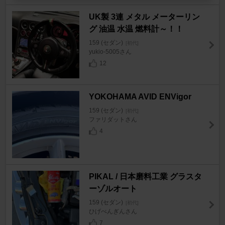
UK製 3連 メタル メーターリン
グ 油温 水温 燃料計～！！
159 (セダン)
[初代]
yukio-5005さん
12
YOKOHAMA AVID ENVigor
159 (セダン)
[初代]
ファリダットさん
4
PIKAL / 日本磨料工業 グラスタ
ーゾルオート
159 (セダン)
[初代]
ひげぺんぎんさん
7