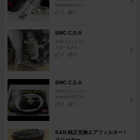
kawasagamiさん
2
1
BMC C.D.A
159 (セダン)
[初代]
くまーるさん
2
0
BMC C.D.A
159 (セダン)
[初代]
pharaoh0217さん
6
0
K&N 純正交換エアフィルター /
クリーナー