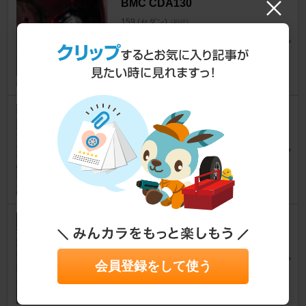
BMC CDA130
159 (セダン)
[初代]
jun818さん
0
0
QUICK'n BRITE クイックブラ
イト
159 (セダン)
[初代]
a0820さん
6
BRIDGESTONE TECHNO SP
ORTS
159 (セダン)
[初代]
会員登録をして使う
カプリートさん
9