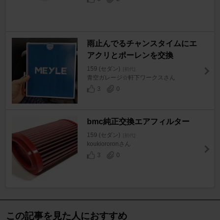
雨止んでるチャンスタイムにエ
アクリとポーレンを交換
159 (セダン)
[初代]
青空ガレージ☆軒下ワークスさん
3
0
bmc純正交換エアフィルター
159 (セダン)
[初代]
koukiororonさん
3
0
この記事を見た人におすすめ