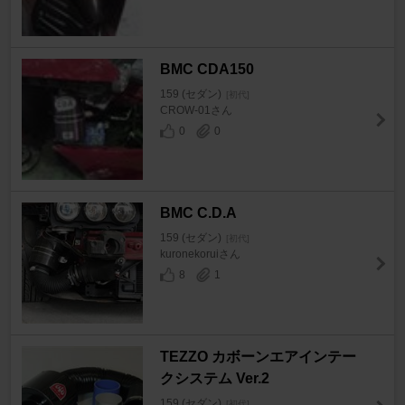
BMC CDA150
159 (セダン)
[初代]
CROW-01さん
0
0
BMC C.D.A
159 (セダン)
[初代]
kuronekoruiさん
8
1
TEZZO カボーンエアインテー
クシステム Ver.2
159 (セダン)
[初代]