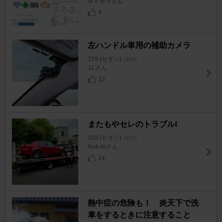
ＭｏＭｏさん
4
左ハンドル車用の補助カメラ
159 (セダン)
[初代]
JJ.さん
23
またもやセレのトラブル❕
159 (セダン)
[初代]
Nob-hiさん
14
熱中症の危険も！ 炎天下で洗
車をするときに注意すること