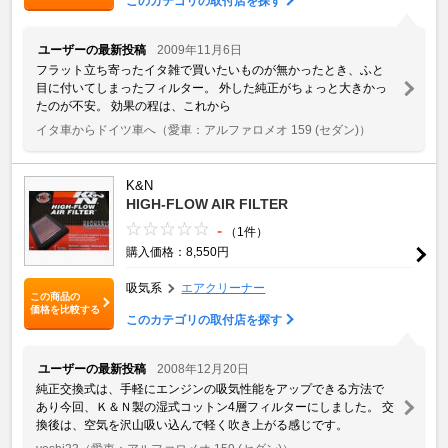
このカテゴリの取付店を探す
ユーザーの最新投稿
2009年11月6日
フラット立ち寄ったイタ雑で買いたいものが無かったとき、ふと
目に付いてしまったフィルター。 外した純正がちょっと大きかっ
たのが不安。 効果の程は、これから
イタ車からドイツ車へ
（愛車：アルファロメオ 159 (セダン)）
K&N
HIGH-FLOW AIR FILTER
-
（1件）
購入価格：8,550円
吸気系
エアクリーナー
この商品の
価格を比較する
このカテゴリの取付店を探す
ユーザーの最新投稿
2008年12月20日
純正交換式は、手軽にエンジンの吸気性能をアップできる方法で
あり今回、Ｋ＆Ｎ製の湿式コットン4層フィルターにしました。 交
換後は、空気を沢山吸い込んで軽く吹き上がる感じです。