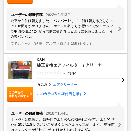
ユーザーの最新投稿
2022年3月13日
純正から付け替えました。 バンパー外して、付け替えるだけなの
で１時間もかかりません。 ホースの収まりが悪いのでタイラップ
で中側の適当な穴から内側に引き寄せるように収納しました。 そ
の後バンパ ...
てでぃちゃん
（愛車：アルファロメオ 159 (セダン)）
K&N
純正交換エアフィルター / クリーナー
-
（3件）
吸気系
エアクリーナー
この商品の
このカテゴリの取付店を探す
価格を比較する
ユーザーの最新投稿
2018年1月4日
ようやく交換完了。 短時間の走行のため効果わからず。 走行5510
7km 2017/1/8 レスポンスが良くなったような気がします。 交換前
のフィルターが汚れていただけかもしれませんがw