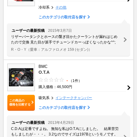
冷却系
その他
このカテゴリの取付店を探す
ユーザーの最新投稿
2015年3月7日
リザーバータンクとホースの繋ぎ目かたクーラントが漏れはじめ
たので交換 見た目が派手でチューンドカーっぽくなったかな^^;
R・O・Y
（愛車：アルファロメオ 159 (セダン)）
BMC
O.T.A
-
（1件）
購入価格：46,500円
吸気系
インテークチャンバー
この商品の
価格を比較する
このカテゴリの取付店を探す
ユーザーの最新投稿
2013年4月29日
C.D.Aは定番ですよね。 無知な私はO.T.Aにしました。 結果苦労
もしましたが・・・。 3.2なのでサイズは197Bというモノです。