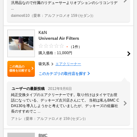
汎用品なので付属のリデューサーよりオプションのシリコンリデ
...
daimos610
（愛車：アルファロメオ 159 (セダン)）
K&N
Universal Air Filters
-
（1件）
購入価格：11,000円
吸気系
エアクリーナー
この商品の
価格を比較する
このカテゴリの取付店を探す
ユーザーの最新投稿
2012年9月6日
純正交換タイプのエアクリーナーです。取り付けはタイヤでお世
話になっている、デッキーズ古川店さんにて。 当初は私もBMC C
DA130を導入しようかと考えていましたが、デッキーズの佐藤社
長のすすめでこ ...
アトレ
（愛車：アルファロメオ 159 (セダン)）
BMC