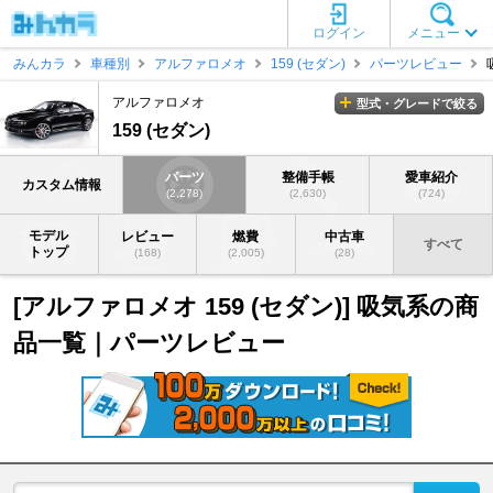
ログイン
メニュー
みんカラ
車種別
アルファロメオ
159 (セダン)
パーツレビュー
アルファロメオ
型式・グレードで絞る
159 (セダン)
パーツ
整備手帳
愛車紹介
カスタム情報
(2,278)
(2,630)
(724)
モデル
レビュー
燃費
中古車
すべて
トップ
(168)
(2,005)
(28)
[アルファロメオ 159 (セダン)] 吸気系の商
品一覧｜パーツレビュー