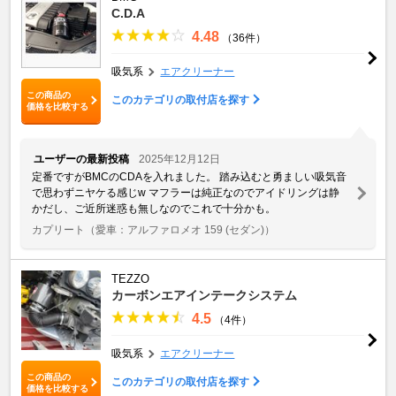
C.D.A
4.48
（36件）
吸気系
エアクリーナー
この商品の
このカテゴリの取付店を探す
価格を比較する
ユーザーの最新投稿
2025年12月12日
定番ですがBMCのCDAを入れました。 踏み込むと勇ましい吸気音
で思わずニヤケる感じw マフラーは純正なのでアイドリングは静
かだし、ご近所迷惑も無しなのでこれで十分かも。
カプリート
（愛車：アルファロメオ 159 (セダン)）
TEZZO
カーボンエアインテークシステム
4.5
（4件）
吸気系
エアクリーナー
この商品の
このカテゴリの取付店を探す
価格を比較する