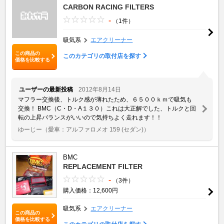
CARBON RACING FILTERS
-
（1件）
吸気系
エアクリーナー
この商品の
このカテゴリの取付店を探す
価格を比較する
ユーザーの最新投稿
2012年8月14日
マフラー交換後、トルク感が薄れたため、６５００ｋｍで吸気も
交換！ BMC（C・D・A１３０）これは大正解でした、トルクと回
転の上昇バランスがいいので気持ちよく走れます！！
ゆーじー
（愛車：アルファロメオ 159 (セダン)）
BMC
REPLACEMENT FILTER
-
（3件）
購入価格：12,600円
吸気系
エアクリーナー
この商品の
価格を比較する