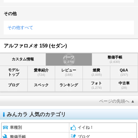
その他
その他すべて
アルファロメオ 159 (セダン)
パーツ
整備手帳
カスタム情報
(2,278)
(2,630)
モデル
愛車紹介
レビュー
燃費
Q&A
トップ
(724)
(168)
(2,005)
(157)
フォト
中古車
ブログ
スペック
ランキング
(1,274)
(28)
ページの先頭へ ▲
みんカラ 人気のカテゴリ
車種別
イイね！
整備手帳
ブログ