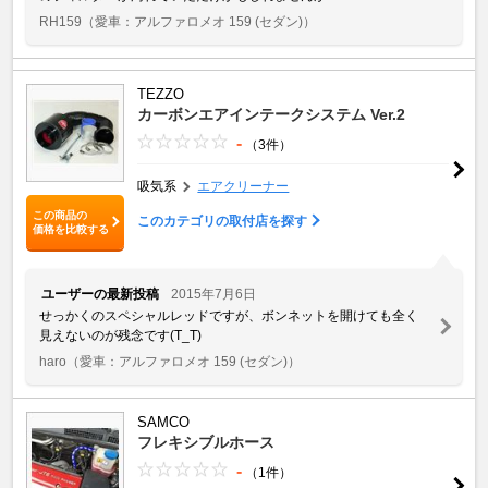
RH159
（愛車：アルファロメオ 159 (セダン)）
TEZZO
カーボンエアインテークシステム Ver.2
-
（3件）
吸気系
エアクリーナー
この商品の
このカテゴリの取付店を探す
価格を比較する
ユーザーの最新投稿
2015年7月6日
せっかくのスペシャルレッドですが、ボンネットを開けても全く
見えないのが残念です(T_T)
haro
（愛車：アルファロメオ 159 (セダン)）
SAMCO
フレキシブルホース
-
（1件）