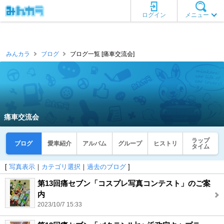
ログイン
メニュー
みんカラ
ブログ
ブログ一覧 [痛車交流会]
痛車交流会
ラップ
ブログ
愛車紹介
アルバム
グループ
ヒストリ
タイム
[
写真表示
｜
カテゴリ選択
｜
過去のブログ
]
第13回痛セブン「コスプレ写真コンテスト」のご案
内
2023/10/7 15:33