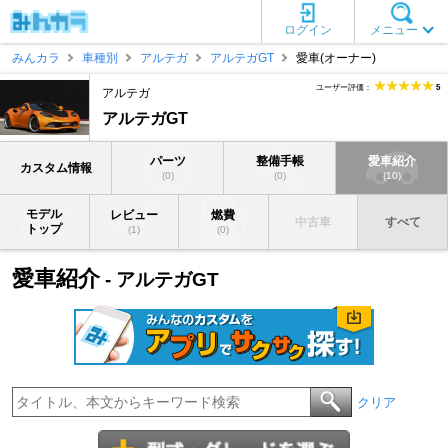
ログイン
メニュー
みんカラ
車種別
アルテガ
アルテガGT
愛車(オーナー)
ユーザー評価：
5
アルテガ
アルテガGT
パーツ
整備手帳
愛車紹介
カスタム情報
(0)
(0)
(10)
モデル
レビュー
燃費
中古車
すべて
トップ
(1)
(0)
愛車紹介
- アルテガGT
クリア