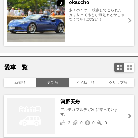
okaccho
3
+
夢！の１つ． 検索してこられた
方，持ってるとか買えるとかじゃ
なくて申し訳ない！
愛車一覧
新着順
更新順
イイね！順
クリップ順
河野天歩
アルテガ アルテガGTに乗っていま
す。
2
0
0
0