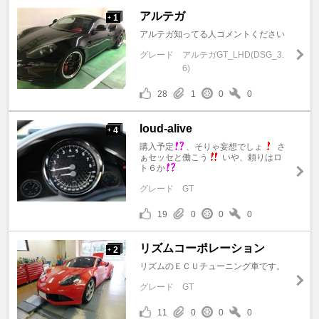
アルテガ
1
+
アルテガ知ってる人コメントください
グレード
アルテガGT_LHD(DSG_3.
6)
28
1
0
0
loud-alive
4
+
購入予定
、そりゃ妄想でしょ
さ
ぁセッセと働こう
いや、頼りはロ
ト６か
グレード
GT
19
0
0
0
リズムコーポレーション
2
+
リズムのＥＣＵチューニング車です。
グレード
GT
11
0
0
0