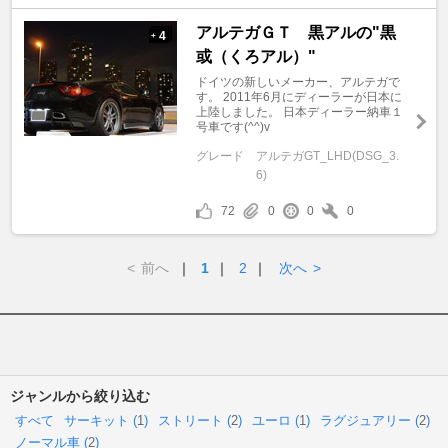
アルテガＧＴ 黒アルの"黒
4
+
或（くろアル）"
ドイツの新しいメーカー、アルテガで
す。 2011年6月にディーラーが日本に
上陸しました。 日本ディーラー納車１
号車です(^^)v
グレード
アルテガGT_LHD(DSG_3.
6)
72
0
0
0
<
前へ
｜
1
｜
2
｜
次へ
>
ジャンルから絞り込む
すべて
サーキット (
1
)
ストリート (
2
)
ユーロ (
1
)
ラグジュアリー (
2
)
ノーマル車 (
2
)