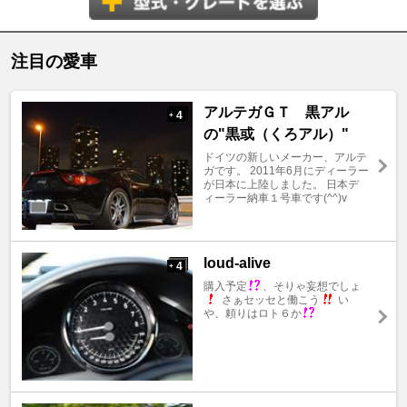
注目の愛車
アルテガＧＴ 黒アル
4
+
の"黒或（くろアル）"
ドイツの新しいメーカー、アルテ
ガです。 2011年6月にディーラー
が日本に上陸しました。 日本デ
ィーラー納車１号車です(^^)v
loud-alive
4
+
購入予定
、そりゃ妄想でしょ
さぁセッセと働こう
い
や、頼りはロト６か