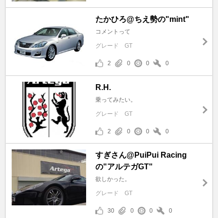
たかひろ@ちえ勢の"mint"
コメントって
グレード
GT
2
0
0
0
R.H.
乗ってみたい。
グレード
GT
2
0
0
0
すぎさん@PuiPui Racing
の"アルテガGT"
欲しかった。
グレード
GT
30
0
0
0