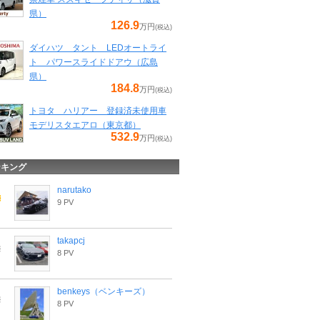
県）
126.9
万円
(税込)
ダイハツ タント LEDオートライ
ト パワースライドドアウ（広島
県）
184.8
万円
(税込)
トヨタ ハリアー 登録済未使用車
モデリスタエアロ（東京都）
532.9
万円
(税込)
ンキング
narutako
9 PV
takapcj
8 PV
benkeys（ベンキーズ）
8 PV