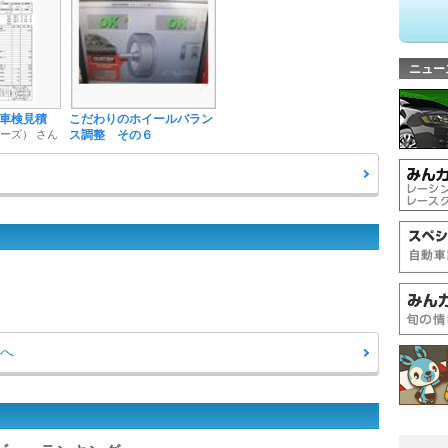
ニュー
GT 車検見積
こだわりのホイールバラン
キーズ） さん
ス調整 その６
覧へ