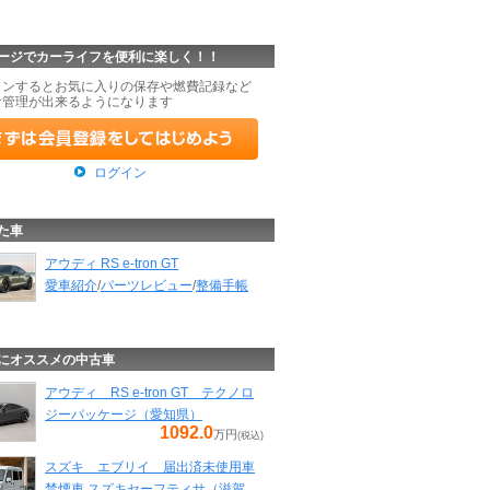
ージでカーライフを便利に楽しく！！
インするとお気に入りの保存や燃費記録など
な管理が出来るようになります
ログイン
た車
アウディ RS e-tron GT
愛車紹介
/
パーツレビュー
/
整備手帳
にオススメの中古車
アウディ RS e-tron GT テクノロ
ジーパッケージ（愛知県）
1092.0
万円
(税込)
スズキ エブリイ 届出済未使用車
禁煙車 スズキセーフティサ（滋賀