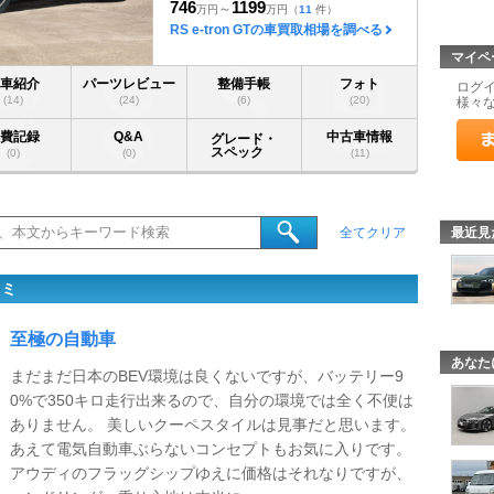
746
1199
～
万円
万円
（
11
件）
RS e-tron GTの車買取相場を調べる
マイペ
愛車紹介
パーツレビュー
整備手帳
フォト
ログ
(14)
(24)
(6)
(20)
様々
燃費記録
Q&A
中古車情報
グレード・
スペック
(0)
(0)
(11)
最近見
全てクリア
コミ
至極の自動車
あなた
まだまだ日本のBEV環境は良くないですが、バッテリー9
0%で350キロ走行出来るので、自分の環境では全く不便は
ありません。 美しいクーペスタイルは見事だと思います。
あえて電気自動車ぶらないコンセプトもお気に入りです。
アウディのフラッグシップゆえに価格はそれなりですが、