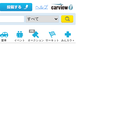
ヘルプ
愛車
イベント
オークション
サーキット
みんカラ＋