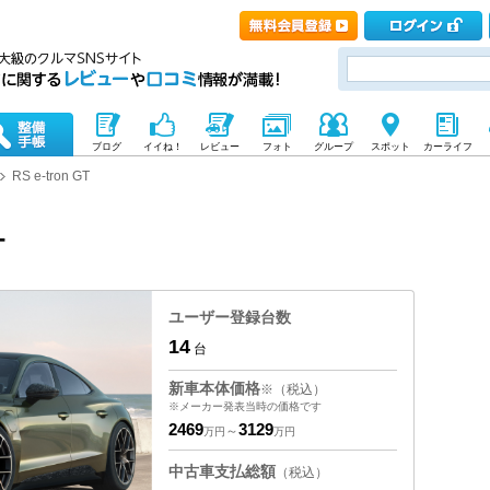
ブログ
イイね！
レビュー
フォト
グループ
スポット
カーライフ
RS e-tron GT
T
ユーザー登録台数
14
台
新車本体価格
※（税込）
※メーカー発表当時の価格です
2469
3129
～
万円
万円
中古車支払総額
（税込）