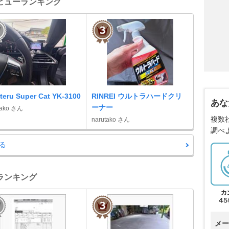
ーツレビューランキング
teru Super Cat YK-3100
RINREI ウルトラハードクリ
あな
ーナー
tako さん
複数
narutako さん
調べ
る
手帳ランキング
メー