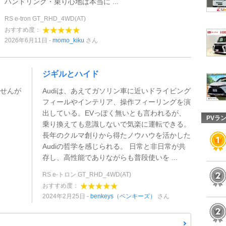
ハンドリング・乗り心地は本当に ...
RS e-tron GT_RHD_4WD(AT)
おすすめ度：
2026年6月11日
momo_kiku
さん
ジギルとハイド
ませんが
Audiは、あえてガソリン車に近いドライビング
フィールやインテリア、操作フィーリングを演
出している。EVっぽく無いとも言われるが、
PVラ
乗り換えても意識しないで気楽に運転できる。
長年のクルマ創りから得たノウハウを活かした
Audiの哲学を感じられる。 日常と非日常が共
存し、高性能でありながらも普段使いを ...
RS e-トロン GT_RHD_4WD(AT)
おすすめ度：
2024年2月25日
benkeys（ベンキーズ）
さん