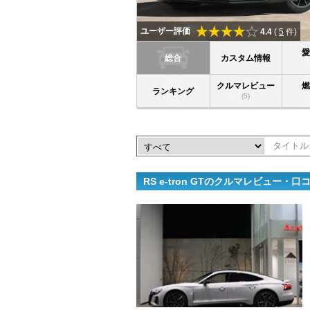
ユーザー評価
4.4
(
5
件)
総合
カスタム情報
クルマレビュー
ランキング
(5)
RS e-tron GTのクルマレビュー・口