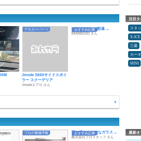
注目タ
スタ
KENWOODの“彩速 ...
デモカーパーツ
おすすめ記事
KENWOOD さん
X-ICE
三菱
カー
MINI
000M
Jmode S660サイドスポイ
ラー スクーデリア
Jmodeエアロ さん
雨の日もクリアなガラス ...
最新オ
プロの整備手帳
おすすめ記事
株式会社プロスタッフ さん