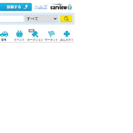
ヘルプ
愛車
イベント
オークション
サーキット
みんカラ＋