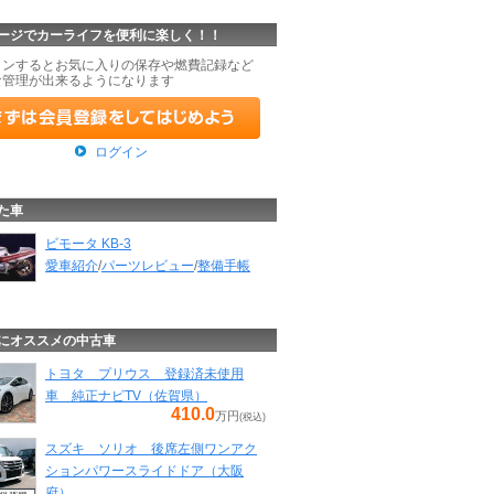
ージでカーライフを便利に楽しく！！
インするとお気に入りの保存や燃費記録など
な管理が出来るようになります
ログイン
た車
ビモータ KB-3
愛車紹介
/
パーツレビュー
/
整備手帳
にオススメの中古車
トヨタ プリウス 登録済未使用
車 純正ナビTV（佐賀県）
410.0
万円
(税込)
スズキ ソリオ 後席左側ワンアク
ションパワースライドドア（大阪
府）