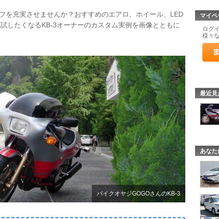
ライフを充実させませんか？おすすめのエアロ、ホイール、LED
マイペ
試したくなるKB-3オーナーのカスタム実例を画像とともに
ログ
様々
最近見
あなた
バイクオヤジGOGOさんのKB-3