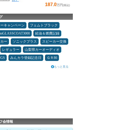
187.0
万円
(税込)
グ
ターキャンペーン
フェムトブラック
umGLASSCOAT3000
給油＆燃費記録
ーカー
ソニックプラス
スピーカー交換
レギュラー
山梨県カーオーディオ
GS
みんカラ登録記念日
ＧＲ86
もっと見る
フ会情報