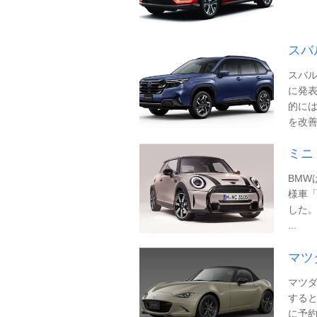
スバ
スバル
に発表
的に
を改善し
ミニ
BMW
様車「
した。
...
マツ
マツ
すると
に予