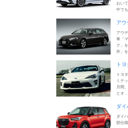
おいて
中でも 
アウ
アウデ
車「マ
ク」
作」を意
トヨ
トヨタ
ミテッ
月間、
とオ ..
ダイ
ダイハ
部仕様