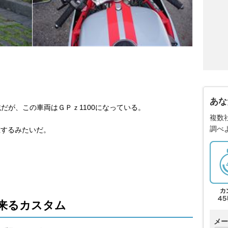
あな
載だが、この車両はＧＰｚ1100になっている。
複数
調べ
在するみたいだ。
来るカスタム
メー