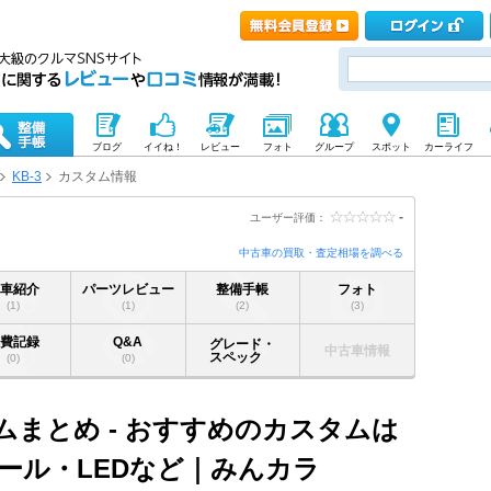
ブログ
イイね！
レビュー
フォト
グループ
スポット
カーライフ
KB-3
カスタム情報
-
ユーザー評価：
中古車の買取・査定相場を調べる
愛車紹介
パーツレビュー
整備手帳
フォト
(1)
(1)
(2)
(3)
燃費記録
Q&A
グレード・
中古車情報
スペック
(0)
(0)
タムまとめ - おすすめのカスタムは
ール・LEDなど｜みんカラ