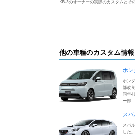
KB-3のオーナーの実際のカスタムとそ
他の車種のカスタム情報
ホン
ホン
部改良
同年4
一部 ..
スバ
スバル
した。