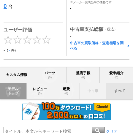
※メーカー発表当時の価格です
0
台
-
中古車支払総額
（税込）
ユーザー評価
-
中古車の買取価格・査定相場を調
べる
-
(
-
件)
パーツ
整備手帳
愛車紹介
カスタム情報
(0)
(0)
(0)
モデル
レビュー
燃費
中古車
すべて
トップ
(0)
(0)
クリア