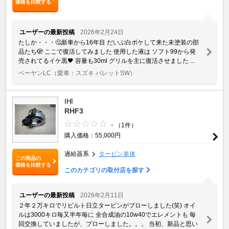
価格を比較する
ユーザーの最新投稿
2026年2月24日
たしか・・・🤔新車から16年目 だいぶ白ボケして来た未塗装の部
品たち🫣 ここで復活してみました 使用した液は ソフト99から発
売されてるイケ黒🖤 容量も30ml グリルを主に復活させました ...
ベーヤンLC
（愛車：スズキ パレットSW）
IHI
RHF3
-
（1件）
購入価格：55,000円
過給器系
タービン単体
この商品の
価格を比較する
このカテゴリの取付店を探す
ユーザーの最新投稿
2026年2月11日
２年２万キロでリビルト日立タービンがブローしました(笑) オイ
ルは3000キロ毎又半年毎に 全合成油の10w40でエレメントも 毎
回交換していましたが、ブローしました。。。 当初、新品と思い