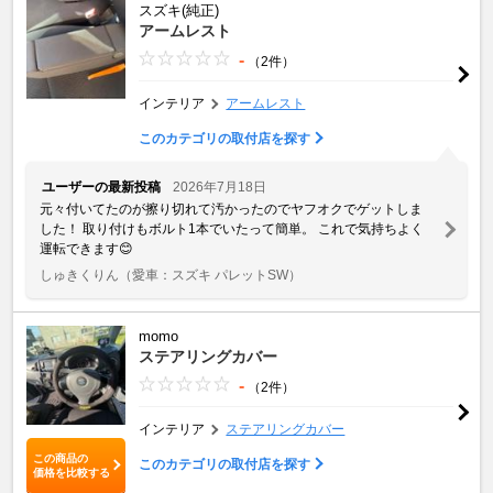
スズキ(純正)
アームレスト
-
（2件）
インテリア
アームレスト
このカテゴリの取付店を探す
ユーザーの最新投稿
2026年7月18日
元々付いてたのが擦り切れて汚かったのでヤフオクでゲットしま
した！ 取り付けもボルト1本でいたって簡単。 これで気持ちよく
運転できます😊
しゅきくりん
（愛車：スズキ パレットSW）
momo
ステアリングカバー
-
（2件）
インテリア
ステアリングカバー
この商品の
このカテゴリの取付店を探す
価格を比較する