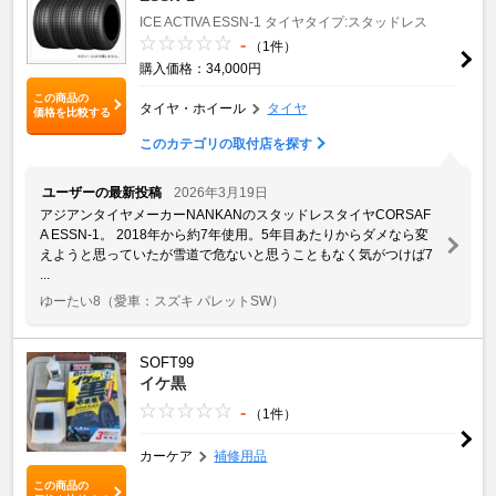
ICE ACTIVA
ESSN-1
タイヤタイプ:スタッドレス
-
（1件）
購入価格：34,000円
この商品の
タイヤ・ホイール
タイヤ
価格を比較する
このカテゴリの取付店を探す
ユーザーの最新投稿
2026年3月19日
アジアンタイヤメーカーNANKANのスタッドレスタイヤCORSAF
A ESSN-1。 2018年から約7年使用。5年目あたりからダメなら変
えようと思っていたが雪道で危ないと思うこともなく気がつけば7
...
ゆーたい8
（愛車：スズキ パレットSW）
SOFT99
イケ黒
-
（1件）
カーケア
補修用品
この商品の