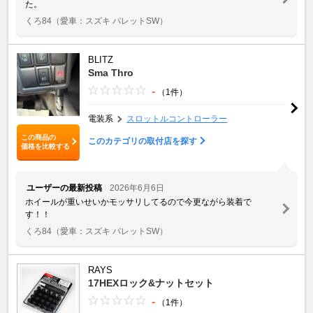
た。
くろ84
（愛車：スズキ パレットSW）
BLITZ
Sma Thro
-
（1件）
電装系
スロットルコントローラー
この商品の
このカテゴリの取付店を探す
価格を比較する
ユーザーの最新投稿
2026年6月6日
ホイールが重いせいかモッサリしてるので今更ながら装着で
す！！
くろ84
（愛車：スズキ パレットSW）
RAYS
17HEXロック&ナットセット
-
（1件）