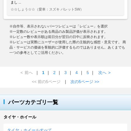
まし ...
☆☆しょう☆☆
（愛車：スズキ パレットSW）
※自作等、表示されないパーツレビューは「レビュー」を選択
※一定数のレビューがある商品のみ製品評価が表示されます。
※レビュー数や表示順は前日分が翌日の日中に反映されます。
※レビューは実際にユーザーが使用した際の主観的な感想・意見です。 商
品・サービスの価値を客観的に評価するものではありません。あくまでも
一つの参考としてご活用ください。
<
前へ
｜
1
｜
2
｜
3
｜
4
｜
5
｜
次へ
>
<< 前の5ページ
｜
次の5ページ >>
パーツカテゴリ一覧
タイヤ・ホイール
タイヤ・ホイールすべて