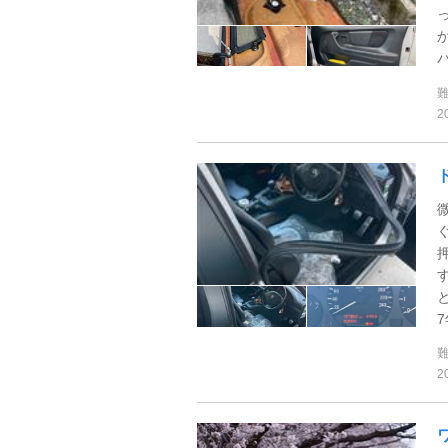
バ
2
7
2