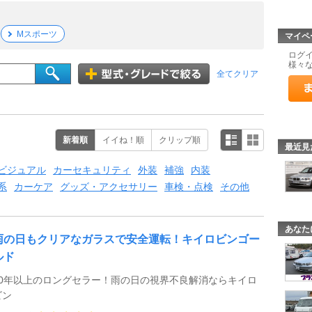
Mスポーツ
マイペ
ログ
様々
全てクリア
新着順
イイね！順
クリップ順
最近見
ビジュアル
カーセキュリティ
外装
補強
内装
系
カーケア
グッズ・アクセサリー
車検・点検
その他
あなた
雨の日もクリアなガラスで安全運転！キイロビンゴー
ルド
50年以上のロングセラー！雨の日の視界不良解消ならキイロ
ビン