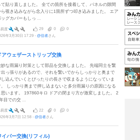
って貼り直しました。 全ての箇所を接着して、パネルの隙間
から覗き込みながら念入りに1箇所ずつ叩き込みました。 エア
ッグカバーもしっ ...
29
0
0
難易度
026年3月30日 17:29
@信者
さん
ドアウェザーストリップ交換
微妙な雨漏り対策として部品を交換しました。 先端同士を繋
ぐ出っ張りがあるので、それを繋いでからしっかりと奥まで
押し込んでいくとぴったりの長さで収まるようになっていま
す。 しっかり奥まで押し込まないと多分雨漏りの原因になる
と思います。 197860キロ ドアの閉まり方が激変しました。 2
年目での交 ...
22
0
0
難易度
026年3月7日 12:58
@信者
さん
ワイパー交換(リフィル)