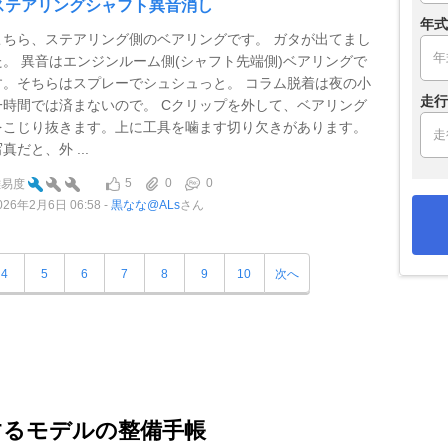
ステアリングシャフト異音消し
年式
こちら、ステアリング側のベアリングです。 ガタが出てまし
た。 異音はエンジンルーム側(シャフト先端側)ベアリングで
す。そちらはスプレーでシュシュっと。 コラム脱着は夜の小
走行
一時間では済まないので。 Cクリップを外して、ベアリング
をこじり抜きます。上に工具を噛ます切り欠きがあります。
真だと、外 ...
5
0
0
難易度
026年2月6日 06:58
黒なな@ALs
さん
4
5
6
7
8
9
10
次へ
するモデルの整備手帳