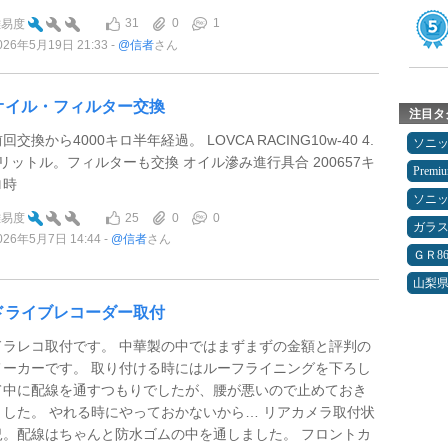
31
0
1
難易度
026年5月19日 21:33
@信者
さん
オイル・フィルター交換
注目タ
回交換から4000キロ半年経過。 LOVCA RACING10w-40 4.
ソニ
5リットル。フィルターも交換 オイル滲み進行具合 200657キ
Premi
ロ時
ソニ
25
0
0
難易度
ガラ
026年5月7日 14:44
@信者
さん
ＧＲ8
山梨
ドライブレコーダー取付
ドラレコ取付です。 中華製の中ではまずまずの金額と評判の
メーカーです。 取り付ける時にはルーフライニングを下ろし
て中に配線を通すつもりでしたが、腰が悪いので止めておき
ました。 やれる時にやっておかないから… リアカメラ取付状
況。配線はちゃんと防水ゴムの中を通しました。 フロントカ