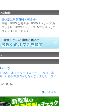
フ会情報
県
暑い夏は早朝TRGと朝食会！
車種：BMW 全モデル , BMW 1シリーズ カ
ブリオレ , BMW 2シリーズ カブリオレ , ア
ウディ TT ロードスター
ス
Mスポーツ
H-AY20、本メーター（スピード、タコ、水
量）計器が突然表示しなくなりました。ウィ
9/20 00:52
もっと見る