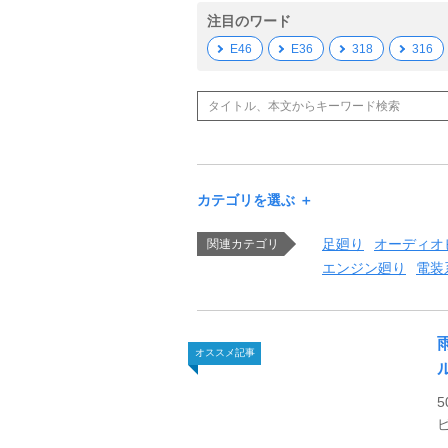
注目のワード
E46
E36
318
316
カテゴリを選ぶ ＋
足廻り
オーディオ
関連カテゴリ
エンジン廻り
電装
オススメ記事