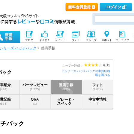
ブログ
イイね！
レビュー
フォト
グループ
スポット
カーライフ
3シリーズ ハッチバック
整備手帳
4.31
ユーザー評価：
3シリーズ ハッチバックの車買取相
バック
場を調べる
愛車紹介
パーツレビュー
整備手帳
フォト
(424)
(1,375)
(830)
(2,014)
燃費記録
Q&A
中古車情報
グレード・
スペック
(823)
(1)
(7)
ッチバック