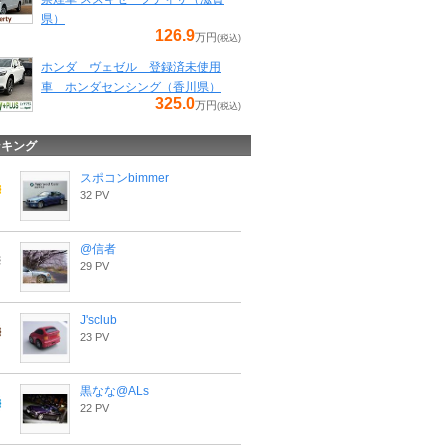
県）
126.9
万円
(税込)
ホンダ ヴェゼル 登録済未使用
車 ホンダセンシング（香川県）
325.0
万円
(税込)
ンキング
スポコンbimmer
32 PV
@信者
29 PV
J'sclub
23 PV
黒なな@ALs
22 PV