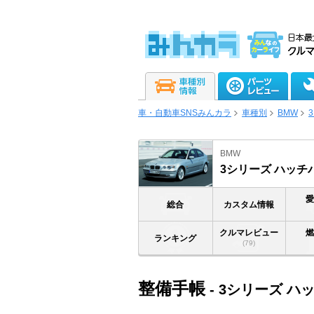
車・自動車SNSみんカラ
車種別
BMW
BMW
3シリーズ ハッチ
総合
カスタム情報
クルマレビュー
ランキング
(79)
整備手帳
- 3シリーズ ハ