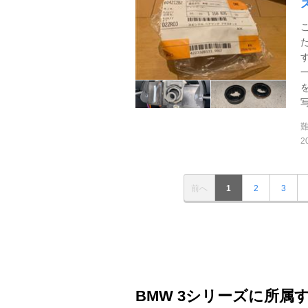
写
2
前へ
1
2
3
BMW 3シリーズに所属