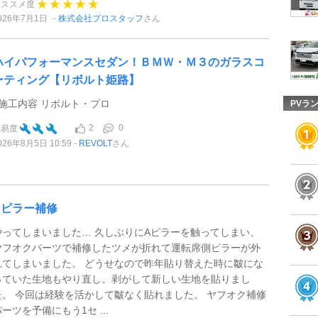
オススメ度
026年7月1日
株式会社プロスタッフ
さん
ハイパフォーマンスセダン！ＢＭＷ・Ｍ３のガラスコ
ーティング【リボルト姫路】
●施工内容 リボルト・プロ
PVラ
2
0
難易度
026年8月5日 10:59
REVOLT
さん
Aピラー補修
やってしまいました… 久しぶりにAピラーを触ってしまい、
ヤフオクパーツで補修したツメが折れて運転席側ピラーが外
れてしまいました。 どうせなので昨年貼り替えた時に皺にな
っていた生地もやり直し。剥がして新しい生地を貼りまし
た。 今回は経験を活かして皺なく貼れました。 ヤフオク補修
ーツを予備にもう1セ ...