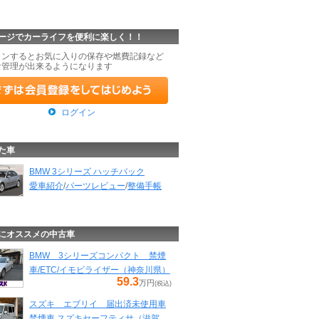
ージでカーライフを便利に楽しく！！
インするとお気に入りの保存や燃費記録など
な管理が出来るようになります
ログイン
た車
BMW 3シリーズ ハッチバック
愛車紹介
/
パーツレビュー
/
整備手帳
にオススメの中古車
BMW 3シリーズコンパクト 禁煙
車/ETC/イモビライザー（神奈川県）
59.3
万円
(税込)
スズキ エブリイ 届出済未使用車
禁煙車 スズキセーフティサ（滋賀