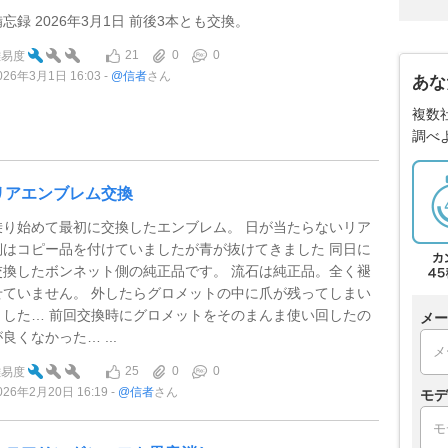
備忘録 2026年3月1日 前後3本とも交換。
21
0
0
難易度
026年3月1日 16:03
@信者
さん
あな
複数
調べ
リアエンブレム交換
乗り始めて最初に交換したエンブレム。 日が当たらないリア
側はコピー品を付けていましたが青が抜けてきました 同日に
交換したボンネット側の純正品です。 流石は純正品。全く褪
せていません。 外したらグロメットの中に爪が残ってしまい
ました… 前回交換時にグロメットをそのまんま使い回したの
メー
良くなかった… ...
25
0
0
難易度
026年2月20日 16:19
@信者
さん
モデ