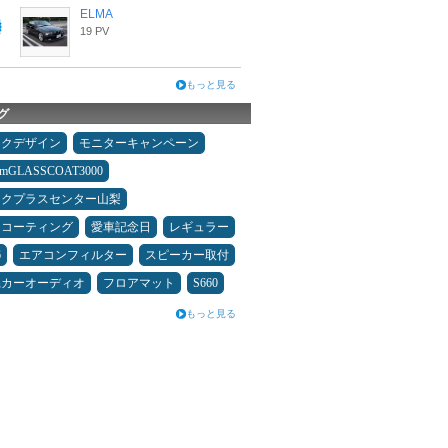
ELMA
19 PV
もっと見る
グ
ックデザイン
モニターキャンペーン
umGLASSCOAT3000
ックプラスセンター山梨
スコーティング
愛車記念日
レギュラー
6
エアコンフィルター
スピーカー取付
県カーオーディオ
フロアマット
S660
もっと見る