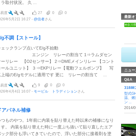
ラ取付状況。 久 ...
27
0
0
難易度
最新オ
026年5月2日 16:27
@信者
さん
神奈川
E/g不調【ストール】
チェックランプ点いてE/g不始動
エンジン リレーの割当て 1⇒ラムダセン
サーリレー 【O2センサー】 2⇒DMEメインリレー 【コント
ロールユニット】 ３⇒EKPリレー【電動フェルポンプ】 写
ニュー
真上端のE/gモデルに適用です 更に リレーの割当て ...
Q&A
9
0
0
難易度
318i
026年4月4日 16:07
モービル トラディション
さん
型式G
温、燃
ン ...
2014/0
ドアパネル補修
いつものやつ。1年前に内装を貼り替えた時以来の補修になり
ます。 内装を貼り替えた時に一度ぶち抜いて貼り直したエア
バック部分も浮いてきていたので、浮いた部分に接着剤を塗