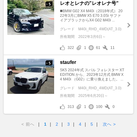
レオとレナの"レオレナ号"
5
+
◼️BMW G02 X4 M40i（2018年式） 20
22年3月にBMW X5 E70 3.0Si サファ
イアブラックからX4 G02 M40i ...
グレード
M40i_RHD_4WD(AT_3.0)
所有期間
2022年3月6日～
322
1
61
11
staufer
5
+
SK5 2024年式 スバル フォレスター XT
EDITION から、2023年12月式 BMW X
4 M40i （G02）に乗り換えました。 ...
グレード
M40i_RHD_4WD(AT_3.0)
所有期間
2025年6月20日～
313
1
100
0
<
前へ
｜
1
｜
2
｜
3
｜
4
｜
5
｜
次へ
>