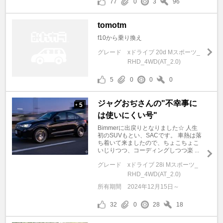
77
0
3
96
tomotm
f10から乗り換え
グレード
xドライブ 20d Mスポーツ_
RHD_4WD(AT_2.0)
5
0
0
0
ジャグおぢさんの"不幸事に
5
+
は使いにくい号"
Bimmerに出戻りとなりました☆ 人生
初のSUVもとい、SACです。 車熱は落
ち着いて来ましたので、ちょこちょこ
いじりつつ、コーディングしつつ楽 ...
グレード
xドライブ 28i Mスポーツ_
RHD_4WD(AT_2.0)
所有期間
2024年12月15日～
32
0
28
18