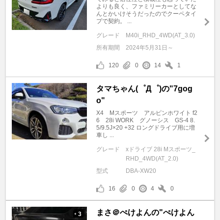
よりも良く、ファミリーカーとしてな
んとかいけそうだったのでクーペタイ
プで契約。 ...
グレード
M40i_RHD_4WD(AT_3.0)
所有期間
2024年5月31日～
120
0
14
1
タマちゃん(゜Д゜)の"7gog
o"
X4 Мスポーツ アルピンホワイト f2
6 28i WORK グノーシス GS-4 8.
5/9.5J×20 +32 ロングドライブ用に増
車し ...
グレード
xドライブ 28i Mスポーツ_
RHD_4WD(AT_2.0)
型式
DBA-XW20
16
0
4
0
まさ＠ぺけよんの"ぺけよん
3
+