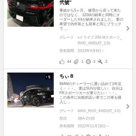
弐號"
事故から5ヶ月。 修理から戻って来た
のではなく、 320dの納車と同時にオ
ーダーしたX4が納車されました。 妻の
希望で内外装とも前車と同じブラック
で ...
グレード
xドライブ 20d Mスポーツ_
RHD_4WD(AT_2.0)
所有期間
2023年4月9日～
44
1
3
2
ちぃ８
5
+
BMWのディーラーに通い詰めて3年近
く・・・。 妻はSUVが欲しい、自分は
FRスポーツカーが乗りたい・・・。
この条件に比較的近い車でこの車を購
入し ...
グレード
M40i_RHD_4WD(AT_3.0)
型式
3BA-2V30
所有期間
2022年11月19日～