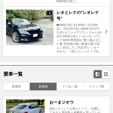
BMW党の私と ...
レオとレナの"レオレナ
5
+
号"
◼️BMW G02 X4 M40i（2018年
式） 2022年3月にBMW X5 E70
3.0Si サファイアブラックからX4
G02 M40iの珍しいカーボンブラ
ック(M40i専用色)に乗り換えまし
た🔄 市街地や狭い林道の取り回
しに苦労した二代目X5ノンター
ボから、一回りコンパクトでst ...
愛車一覧
新着順
更新順
イイね！順
クリップ順
おーまジオウ
5
+
直6にどうしても乗りたくて… 試乗し
てみると居住性と積載性も思っていた