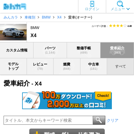
ログイン
メニュー
みんカラ
車種別
BMW
X4
愛車(オーナー)
ユーザー評価：
4.48
BMW
X4
パーツ
整備手帳
愛車紹介
カスタム情報
(1,144)
(489)
(383)
モデル
レビュー
燃費
中古車
すべて
トップ
(78)
(848)
(181)
愛車紹介
- X4
クリア