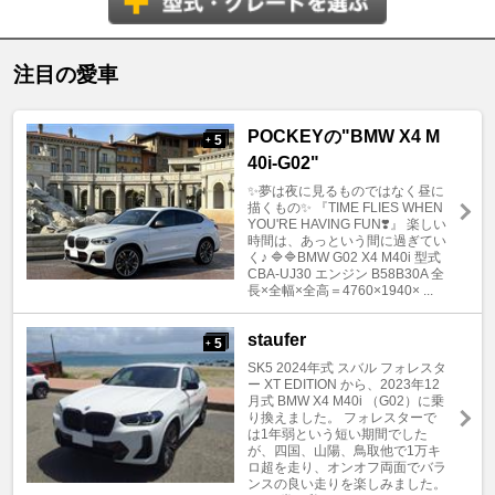
注目の愛車
POCKEYの"BMW X4 M
5
+
40i-G02"
✨夢は夜に見るものではなく昼に
描くもの✨ 『TIME FLIES WHEN
YOU'RE HAVING FUN❣️』 楽しい
時間は、あっという間に過ぎてい
く♪ 🔷🔷BMW G02 X4 M40i 型式
CBA-UJ30 エンジン B58B30A 全
長×全幅×全高＝4760×1940× ...
staufer
5
+
SK5 2024年式 スバル フォレスタ
ー XT EDITION から、2023年12
月式 BMW X4 M40i （G02）に乗
り換えました。 フォレスターで
は1年弱という短い期間でした
が、四国、山陽、鳥取他で1万キ
ロ超を走り、オンオフ両面でバラ
ンスの良い走りを楽しみました。