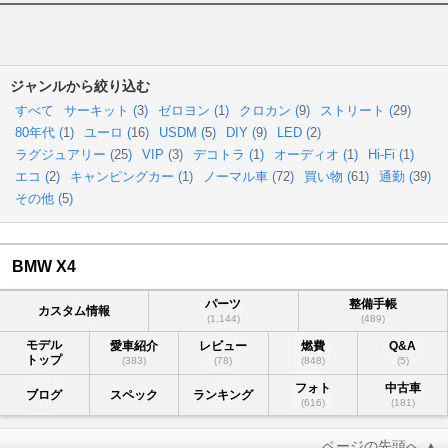
ジャンルから絞り込む
すべて
サーキット (
3
)
ゼロヨン (
1
)
クロカン (
9
)
ストリート (
29
)
80年代 (
1
)
ユーロ (
16
)
USDM (
5
)
DIY (
9
)
LED (
2
)
ラグジュアリー (
25
)
VIP (
3
)
デコトラ (
1
)
オーディオ (
1
)
Hi-Fi (
1
)
エコ (
2
)
キャンピングカー (
1
)
ノーマル車 (
72
)
買い物 (
61
)
通勤 (
39
)
その他 (
5
)
BMW X4
パーツ
整備手帳
カスタム情報
(1,144)
(489)
モデル
愛車紹介
レビュー
燃費
Q&A
トップ
(383)
(78)
(848)
(5)
フォト
中古車
ブログ
スペック
ランキング
(616)
(181)
ページの先頭へ ▲