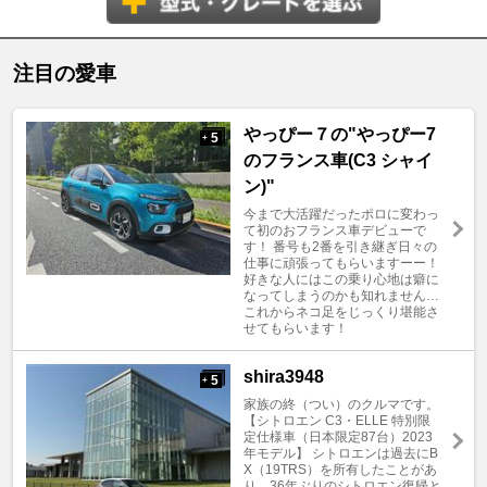
注目の愛車
やっぴー７の"やっぴー7
5
+
のフランス車(C3 シャイ
ン)"
今まで大活躍だったポロに変わっ
て初のおフランス車デビューで
す！ 番号も2番を引き継ぎ日々の
仕事に頑張ってもらいますーー！
好きな人にはこの乗り心地は癖に
なってしまうのかも知れません…
これからネコ足をじっくり堪能さ
せてもらいます！
shira3948
5
+
家族の終（つい）のクルマです。
【シトロエン C3・ELLE 特別限
定仕様車（日本限定87台）2023
年モデル】 シトロエンは過去にB
X（19TRS）を所有したことがあ
り、36年ぶりのシトロエン復帰と