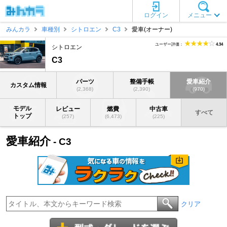
ログイン
メニュー
みんカラ
車種別
シトロエン
C3
愛車(オーナー)
ユーザー評価：
4.34
シトロエン
C3
パーツ
整備手帳
愛車紹介
カスタム情報
(2,368)
(2,390)
(970)
モデル
レビュー
燃費
中古車
すべて
トップ
(257)
(6,473)
(225)
愛車紹介
- C3
クリア