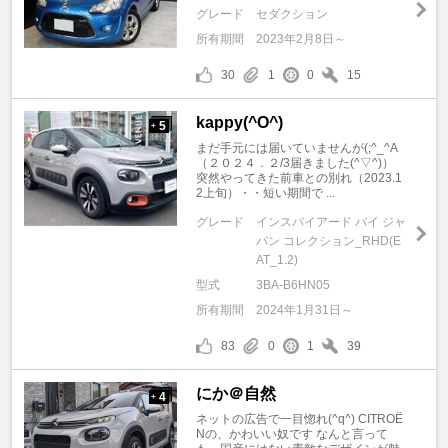
グレード
セダクション
所有期間
2023年2月8日～
30
1
0
15
kappy(^O^)
5
+
まだ手元には届いていませんが(;^_^A
（２０２４．２/3届きました(^▽^)）
突然やってきた前車との別れ（2023.1
2上旬）・・短い期間で ...
グレード
インスパイアード バイ ジャ
パン コレクション_RHD(E
AT_1.2)
型式
3BA-B6HN05
所有期間
2024年1月31日～
83
0
1
39
にか＠自然
4
+
ネットの広告で一目惚れ(^q^) CITROË
Nの、かわいい奴です なんと言って