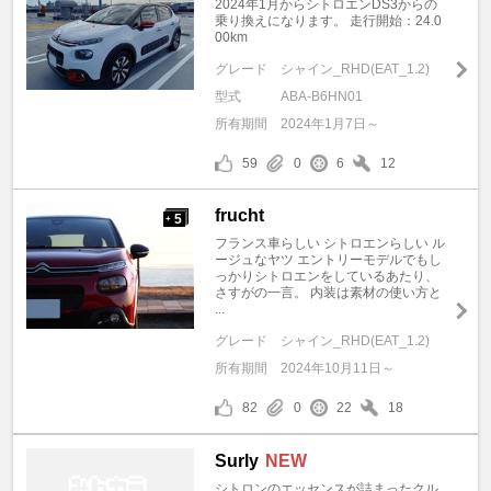
2024年1月からシトロエンDS3からの
乗り換えになります。 走行開始：24.0
00km
グレード
シャイン_RHD(EAT_1.2)
型式
ABA-B6HN01
所有期間
2024年1月7日～
59
0
6
12
frucht
5
+
フランス車らしい シトロエンらしい ル
ージュなヤツ エントリーモデルでもし
っかりシトロエンをしているあたり、
さすがの一言。 内装は素材の使い方と
...
グレード
シャイン_RHD(EAT_1.2)
所有期間
2024年10月11日～
82
0
22
18
Surly
NEW
シトロンのエッセンスが詰まったクル