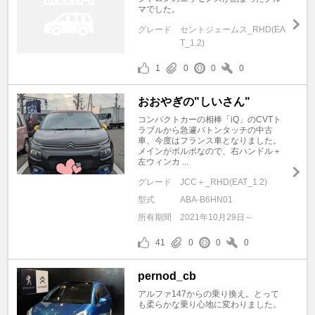
マでした。
グレード
セントジェームス_RHD(EA
T_1.2)
1
0
0
0
おおやぎの"しいさん"
コンパクトカーの相棒「iQ」のCVTト
ラブルから急遽バトンタッチの中古
車、今度はフランス車となりました。
メインがボルボなので、右ハンドル＋
左ウィンカ ...
グレード
JCC＋_RHD(EAT_1.2)
型式
ABA-B6HN01
所有期間
2021年10月29日～
41
0
0
0
pernod_cb
アルファ147からの乗り換え。とって
も柔らかな乗り心地に変わりました。