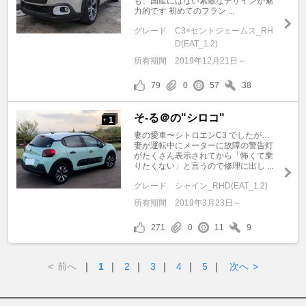
も、国産にはない素敵なデザインが魅
力的です 初めてのフラン ...
グレード
C3×セントジェームス_RH
D(EAT_1.2)
所有期間
2019年12月21日～
79
0
57
38
そ-る＠の"シロコ"
1
+
妻の愛車〜シトロエンC3 でしたが…
妻が運転中にメーターに故障の警告灯
がたくさん表示されてから「怖くて乗
りたくない」と言うので修理に出し ...
グレード
シャイン_RHD(EAT_1.2)
所有期間
2019年3月23日～
271
0
11
9
<
前へ
｜
1
｜
2
｜
3
｜
4
｜
5
｜
次へ
>