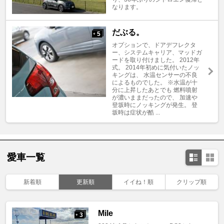
なります。
だぶる。
5
+
オプションで、ドアデフレクタ
ー、システムキャリア、マッドガ
ードを取り付けました。 2012年
式。 2014年初めに気付いたノッ
キングは、 水温センサーの不良
によるものでした。 ※水温が十
分に上昇したあとでも 燃料噴射
が濃いままだったので、 加速や
登坂時にノッキングが発生。 登
坂時は症状が酷 ...
愛車一覧
新着順
更新順
イイね！順
クリップ順
Mile
3
+