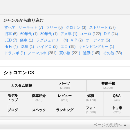
ジャンルから絞り込む
すべて
サーキット (
7
)
ラリー (
8
)
クロカン (
3
)
ストリート (
37
)
旧車 (
5
)
60年代 (
1
)
80年代 (
1
)
アメ車 (
1
)
ユーロ (
122
)
DIY (
24
)
LED (
7
)
痛車 (
1
)
ラグジュアリー (
4
)
VIP (
2
)
オーディオ (
6
)
Hi-Fi (
4
)
DUB (
1
)
ハイドロ (
3
)
エコ (
19
)
キャンピングカー (
1
)
トランポ (
1
)
ノーマル車 (
281
)
買い物 (
221
)
通勤 (
145
)
その他 (
33
)
シトロエン C3
パーツ
整備手帳
カスタム情報
(2,368)
(2,390)
モデル
愛車紹介
レビュー
燃費
Q&A
トップ
(970)
(257)
(6,473)
(43)
フォト
中古車
ブログ
スペック
ランキング
(1,380)
(225)
ページの先頭へ ▲