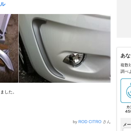
ール
あな
複数
調べ
きました。
by
ROD CITRO
さん
メー