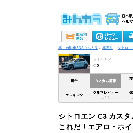
車・自動車SNSみんカラ
車種別
シトロエ
シトロエン
C3
総合
カスタム情報
クルマレビュー
ランキング
(257)
シトロエン C3 カス
これだ！エアロ・ホイ