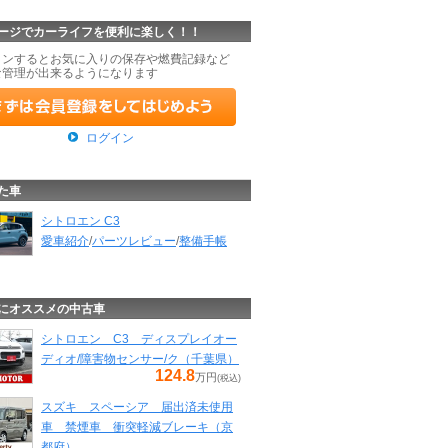
ージでカーライフを便利に楽しく！！
インするとお気に入りの保存や燃費記録など
な管理が出来るようになります
ログイン
た車
シトロエン C3
愛車紹介
/
パーツレビュー
/
整備手帳
にオススメの中古車
シトロエン C3 ディスプレイオー
ディオ/障害物センサー/ク（千葉県）
124.8
万円
(税込)
スズキ スペーシア 届出済未使用
車 禁煙車 衝突軽減ブレーキ（京
都府）