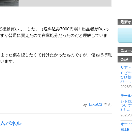
最新オ
いて衝動買いしました。（送料込み7000円弱！出品者が0いっ
ますが普通に買えたので在庫処分だったのだと理解していま
ニュー
しまった傷を隠したくて付けたかったものですが、傷もほぼ隠
Q&A
ています。
リアト
Ｃピラ
ひび割
パー ...
2026/0
テール
シトロ
by
TakeC3
さん
ついて
3？ ...
2025/0
リムパネル
オート
ELL