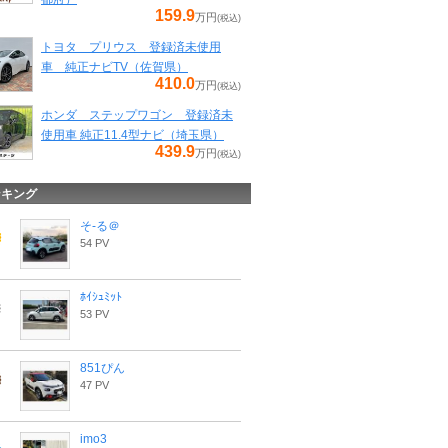
159.9
万円
(税込)
トヨタ プリウス 登録済未使用
車 純正ナビTV（佐賀県）
410.0
万円
(税込)
ホンダ ステップワゴン 登録済未
使用車 純正11.4型ナビ（埼玉県）
439.9
万円
(税込)
ンキング
そ-る＠
54 PV
ﾎｲｼｭﾐｯﾄ
53 PV
851ぴん
47 PV
imo3