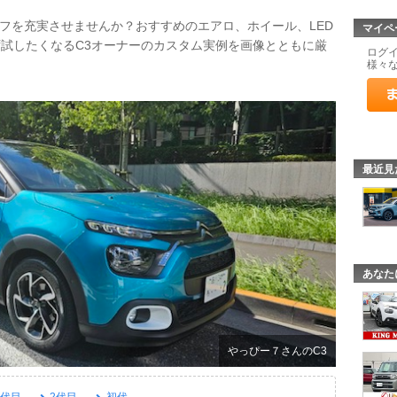
イフを充実させませんか？おすすめのエアロ、ホイール、LED
マイペ
試したくなるC3オーナーのカスタム実例を画像とともに厳
ログ
様々
最近見
あなた
やっぴー７さんのC3