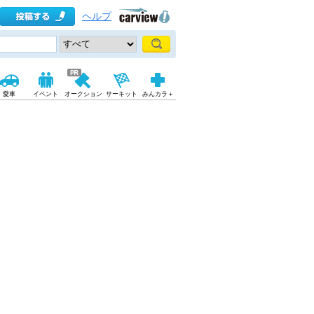
ヘルプ
愛車
イベント
オークション
サーキット
みんカラ＋