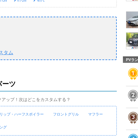
3代目
2代目
初代
スタム
PVラ
パーツ
クアップ！次はどこをカスタムする？
リップ・ハーフスポイラー
フロントグリル
マフラー
ング