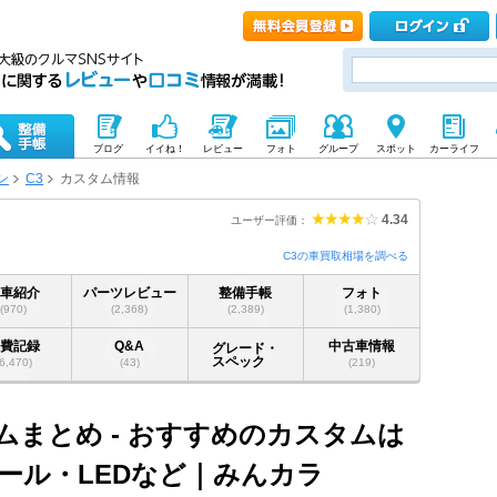
ブログ
イイね！
レビュー
フォト
グループ
スポット
カーライフ
ン
C3
カスタム情報
4.34
ユーザー評価：
C3の車買取相場を調べる
愛車紹介
パーツレビュー
整備手帳
フォト
(970)
(2,368)
(2,389)
(1,380)
燃費記録
Q&A
中古車情報
グレード・
スペック
(6,470)
(43)
(219)
タムまとめ - おすすめのカスタムは
ール・LEDなど｜みんカラ