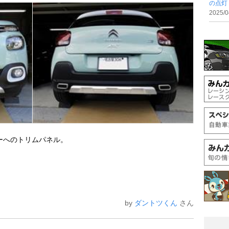
の点灯
2025/0
ーへのトリムパネル。
by
ダントツくん
さん