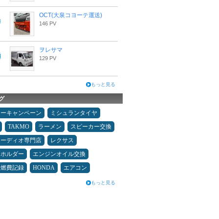
OCT(大泉コヨーテ運送)
146 PV
ヲレサマ
129 PV
もっと見る
グ
ターキャンペーン
ミシュランタイヤ
TAKMO
ラーメン
スピーカー交換
オーディオ専門店
レクサス
ホホルダー
エンジンオイル交換
＆燃費記録
HONDA
エアコン
もっと見る