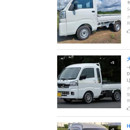
5
+
~
D
L
H
5
+