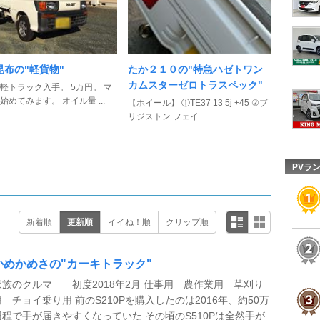
昆布の"軽貨物"
たか２１０の"特急ハゼトワン
カムスターゼロトラスペック"
軽トラック入手。 5万円。 マ
始めてみます。 オイル量 ...
【ホイール】 ①TE37 13 5j +45 ②ブ
リジストン フェイ ...
PVラ
新着順
更新順
イイね！順
クリップ順
かめかめさの"カーキトラック"
家族のクルマ 初度2018年2月 仕事用 農作業用 草刈り
用 チョイ乗り用 前のS210Pを購入したのは2016年、約50万
円程で手が届きやすくなっていた その頃のS510Pは全然手が