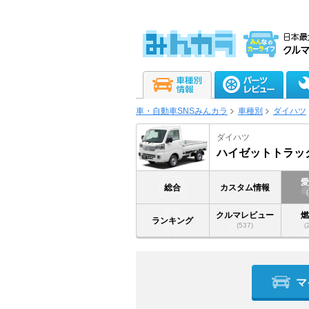
車・自動車SNSみんカラ
車種別
ダイハツ
ダイハツ
ハイゼットトラッ
総合
カスタム情報
クルマレビュー
ランキング
(537)
(
マ