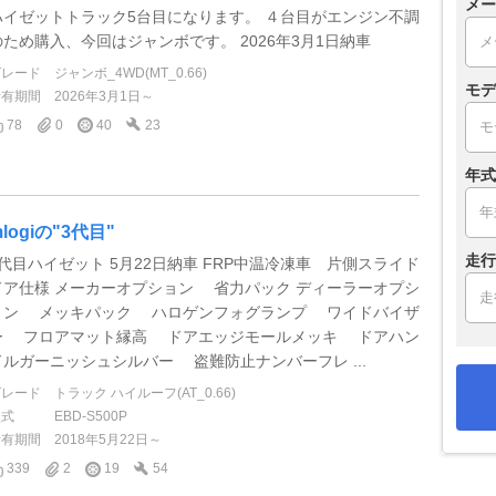
メー
ハイゼットトラック5台目になります。 ４台目がエンジン不調
のため購入、今回はジャンボです。 2026年3月1日納車
グレード
ジャンボ_4WD(MT_0.66)
モデ
所有期間
2026年3月1日～
78
0
40
23
年式
logiの"3代目"
走行
3代目ハイゼット 5月22日納車 FRP中温冷凍車 片側スライド
ドア仕様 メーカーオプション 省力パック ディーラーオプシ
ョン メッキパック ハロゲンフォグランプ ワイドバイザ
ー フロアマット縁高 ドアエッジモールメッキ ドアハン
ドルガーニッシュシルバー 盗難防止ナンバーフレ ...
グレード
トラック ハイルーフ(AT_0.66)
型式
EBD-S500P
所有期間
2018年5月22日～
339
2
19
54