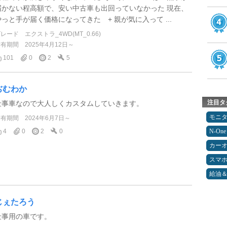
届かない程高額で、安い中古車も出回っていなかった 現在、
やっと手が届く価格になってきた + 親が気に入って ...
グレード
エクストラ_4WD(MT_0.66)
所有期間
2025年4月12日～
101
0
2
5
ぢむわか
注目タ
仕事車なので大人しくカスタムしていきます。
モニ
所有期間
2024年6月7日～
4
0
2
0
N-One
カー
スマ
給油
じぇたろう
仕事用の車です。