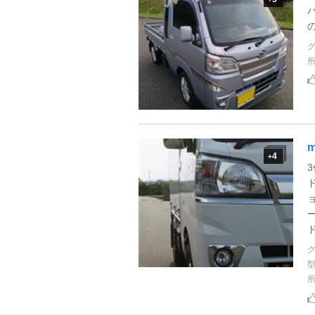
m
4
+