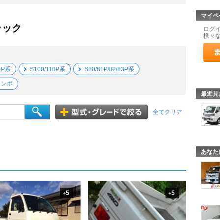
マイペ
ラック
ログ
様々
11P系
S100/110P系
S80/81P/82/83P系
ャンボ
最近見
全てクリア
あなた
5
5
+
+