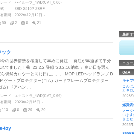
グレード
ハイルーフ_4WD(CVT_0.66)
型式
3BD-S510P-ZBRF
所有期間
2022年12月12日～
50
2
0
21
最新オ
ラック
昨今の世界情勢を考慮して早めに発注… 発注が早過ぎて半分
ニュー
れてました！😆 '23.2.2 登録 '23.2.16納車 ←良い日を選ん
Q&A
だら偶然カロツーと同じ日に。。。 MOP LEDヘッドランプ D
OP ゲートプロテクター(ゴム) ガードフレームプロテクター
キャブ
こんば
ゴム) ドアハン ...
万キロ
グレード
エクストラ_4WD(CVT_0.66)
2026/0
所有期間
2023年2月16日～
燃費表
113
0
29
20
メータ
います
きませ .
2025/1
e-toy
S50