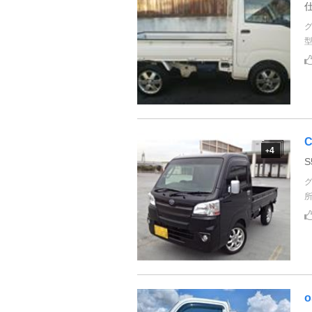
C
4
+
S
o