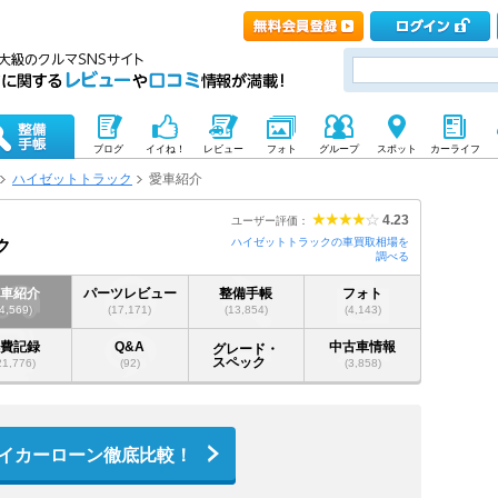
ブログ
イイね！
レビュー
フォト
グループ
スポット
カーライフ
ハイゼットトラック
愛車紹介
4.23
ユーザー評価：
ハイゼットトラックの車買取相場を
ク
調べる
愛車紹介
パーツレビュー
整備手帳
フォト
(4,569)
(17,171)
(13,854)
(4,143)
燃費記録
Q&A
中古車情報
グレード・
スペック
21,776)
(92)
(3,858)
イカーローン徹底比較！