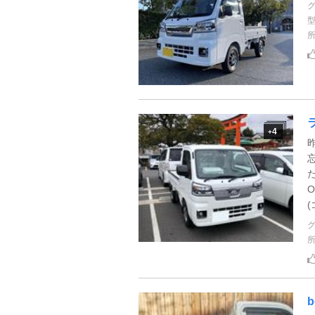
4
+
忘
(
b