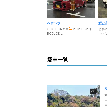
ヘボヘボ
鰹と
2012.11.06 納車
2012.11.22 翔P
念願の
RODUCE ...
ネから
愛車一覧
5
+