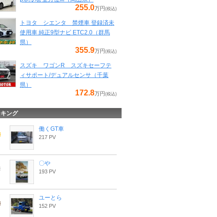
255.0
万円
(税込)
トヨタ シエンタ 禁煙車 登録済未
使用車 純正9型ナビ ETC2.0（群馬
県）
355.9
万円
(税込)
スズキ ワゴンR スズキセーフテ
ィサポート/デュアルセンサ（千葉
県）
172.8
万円
(税込)
ンキング
働くGT車
217 PV
〇や
193 PV
ユーとら
152 PV