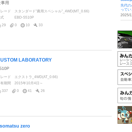
仕事用
先代の
ってい
グレード
スタンダード”農用スペシャル”_4WD(MT_0.66)
2025/1
型式
EBD-S510P
29
0
10
33
USTOM LABORATORY
510P
グレード
エクストラ_4WD(AT_0.66)
所有期間
2015年10月4日～
337
0
41
26
somatsu zero