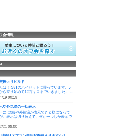
フ会情報
ス
交換orリビルド
んは！ S81のハイゼットに乗っています。5
から乗り始めて12万キロまでいきました。 ...
4/19 00:19
示や外気温の一括表示
ーに､燃費や外気温が表示できる様になって
が、表示は切り替えで、何か一つしか表示で
..
2/21 08:00
0系以降はエアコン高圧配管詰まりますか？