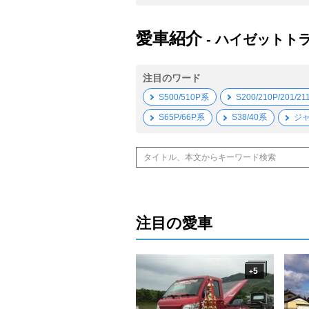
愛車紹介
- ハイゼットト
注目のワード
S500/510P系
S200/210P/201/2
S65P/66P系
S38/40系
ジ
注目の愛車
5
+