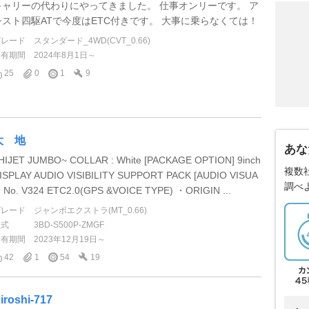
キャリーの代わりにやってきました。 仕事オンリーです。 ア
シスト四駆ATで今度はETC付きです。 大事に乗らなくては！
グレード
スタンダード_4WD(CVT_0.66)
所有期間
2024年8月1日～
25
0
1
9
大 地
あな
HIJET JUMBO~ COLLAR : White [PACKAGE OPTION] 9inch
複数
ISPLAY AUDIO VISIBILITY SUPPORT PACK [AUDIO VISUA
調べ
] No. V324 ETC2.0(GPS &VOICE TYPE) ・ORIGIN ...
グレード
ジャンボエクストラ(MT_0.66)
型式
3BD-S500P-ZMGF
所有期間
2023年12月19日～
42
1
54
19
iroshi-717