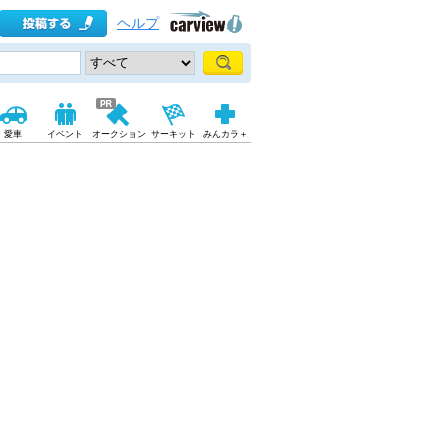
ヘルプ
愛車
イベント
オークション
サーキット
みんカラ＋