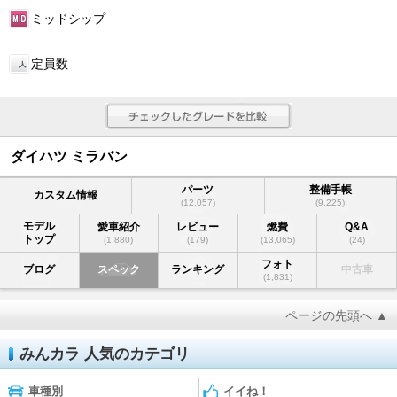
ミッドシップ
定員数
ダイハツ ミラバン
パーツ
整備手帳
カスタム情報
(12,057)
(9,225)
モデル
愛車紹介
レビュー
燃費
Q&A
トップ
(1,880)
(179)
(13,065)
(24)
フォト
ブログ
スペック
ランキング
中古車
(1,831)
ページの先頭へ ▲
みんカラ 人気のカテゴリ
車種別
イイね！