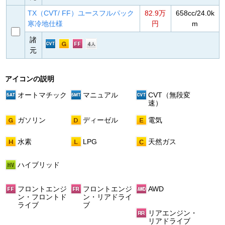
TX（CVT/ FF）ユースフルパック
82.9万
658cc/24.0k
寒冷地仕様
円
m
諸
元
アイコンの説明
オートマチック
マニュアル
CVT（無段変
速）
ガソリン
ディーゼル
電気
水素
LPG
天然ガス
ハイブリッド
フロントエンジ
フロントエンジ
AWD
ン・フロントド
ン・リアドライ
ライブ
ブ
リアエンジン・
リアドライブ