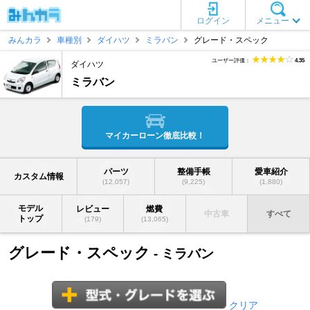
ログイン
メニュー
みんカラ
車種別
ダイハツ
ミラバン
グレード・スペック
ユーザー評価：
4.35
ダイハツ
ミラバン
マイカーローン徹底比較！
パーツ
整備手帳
愛車紹介
カスタム情報
(12,057)
(9,225)
(1,880)
モデル
レビュー
燃費
中古車
すべて
トップ
(179)
(13,065)
グレード・スペック
- ミラバン
クリア