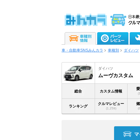
車・自動車SNSみんカラ
車種別
ダイハツ
ダイハツ
ムーヴカスタム
総合
カスタム情報
(
クルマレビュー
ランキング
(1,259)
(
マ