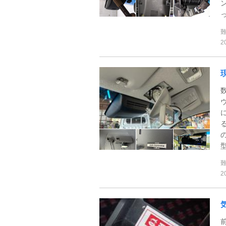
っ
2
型
2