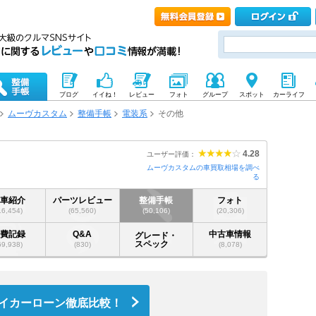
ブログ
イイね！
レビュー
フォト
グループ
スポット
カーライフ
ムーヴカスタム
整備手帳
電装系
その他
4.28
ユーザー評価：
ムーヴカスタムの車買取相場を調べ
る
愛車紹介
パーツレビュー
整備手帳
フォト
16,454)
(65,560)
(50,106)
(20,306)
燃費記録
Q&A
中古車情報
グレード・
スペック
69,938)
(830)
(8,078)
イカーローン徹底比較！