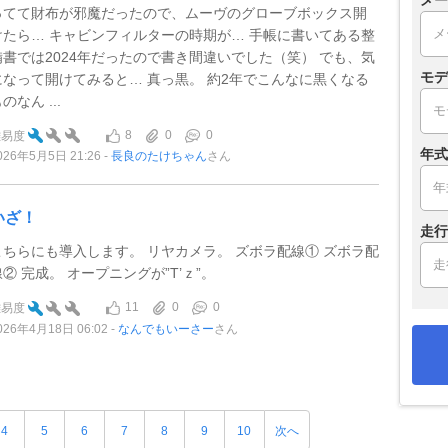
メー
ってて財布が邪魔だったので、ムーヴのグローブボックス開
けたら… キャビンフィルターの時期が… 手帳に書いてある整
備書では2024年だったので書き間違いでした（笑） でも、気
モデ
になって開けてみると… 真っ黒。 約2年でこんなに黒くなる
のなん ...
8
0
0
難易度
年式
026年5月5日 21:26
長良のたけちゃん
さん
いざ！
走行
こちらにも導入します。 リヤカメラ。 ズボラ配線① ズボラ配
線② 完成。 オープニングが”T’ｚ”。
11
0
0
難易度
026年4月18日 06:02
なんでもいーさー
さん
4
5
6
7
8
9
10
次へ