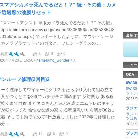
"スマアシカメラ死んでるだと！？" 続・その後：カメ
ラ透過窓の油膜リセット
『"スマートアシスト 単眼カメラ死んでるだと！？" その後』
https://minkara.carview.co.jp/userid/3806696/car/3853854/8
最新オ
88158/note.aspx ) でレポートしたように、マウントケージ
とカメラブラケットとのガタと、フロントグラスの ...
8
0
0
難易度
026年7月23日 16:56
hemeramo_wonder
さん
ニュー
Q&A
サンルーフ修理(2回目)2
0W-
0W-
よーく洗浄してワイヤーにグリスをたっぷり入れて組み立て
ットデ
金具がつくとこを2液でガチガチに固めます 反対側も ある程
2026/0
度乾くまで放置 またネコさんと遊ぶw 庭にエムトレのキャッ
ラジエ
プが転がってる 愉快な友達の家 ある程度乾いたら我が902に
ラジエ
装着 そして手動で閉めて2日放置しました 2022年に修理した
ツはあ
分 ...
2026/0
プラグ
11
0
0
難易度