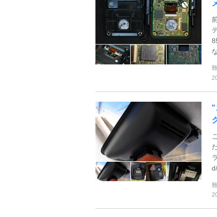
テ
8
2
ラ
d
2