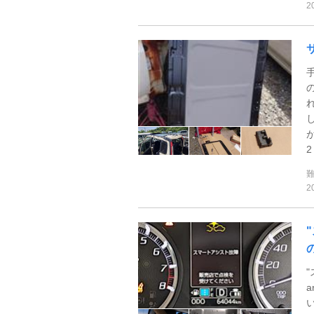
2
2 
2
"
a