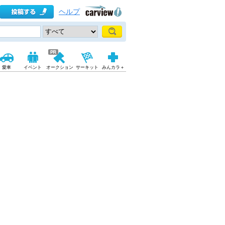
ヘルプ
愛車
イベント
オークション
サーキット
みんカラ＋