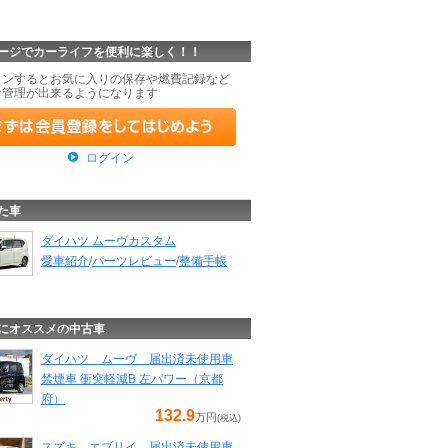
ージでカーライフを便利に楽しく！！
インするとお気に入りの保存や燃費記録など
な管理が出来るようになります
ログイン
た車
ダイハツ ムーヴカスタム
愛車紹介
/
パーツレビュー
/
整備手帳
にオススメの中古車
ダイハツ ムーヴ 届出済未使用車
禁煙車 衝突軽減B 左パワー（京都
府）
132.9
万円
(税込)
スズキ エブリイ 届出済未使用車