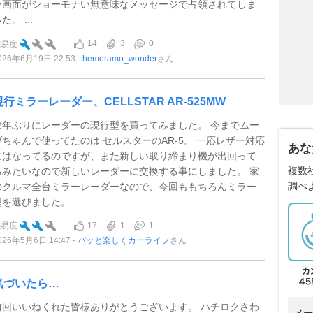
ン画面がショーモナい無意味なメッセージで占領されてしま
た。 ...
14
3
0
難易度
026年6月19日 22:53
hemeramo_wonder
さん
現行ミラーレーダー、CELLSTAR AR-525MW
数年ぶりにレーダーの現行型を買ってみました。 今までムー
ヴちゃんで使ってたのは セルスターのAR-5。 一応レザー対応
あな
にはなってるのですが、また新しい取り締まり機が出回って
複数
るみたいなので新しいレーダーに交換する事にしました。 家
調べ
のクルマ全台ミラーレーダーなので、今回ももちろんミラー
を選びました。 ...
17
1
1
難易度
026年5月6日 14:47
パッと楽しくカーライフ
さん
気づいたら…
前回いいねくれた皆様ありがとうございます。 ハチロクさわ