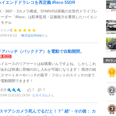
ハイエンドドラレコを再定義 iReco 55DR
4K・360°・3カメラ構成。STARVIS2搭載の次世代ドライブレ
コーダー「iReco」は駐車監視・証拠能力を重視したハイエン
ドモデル
オススメ度
026年4月1日
株式会社iKeep
さん
リアハッチ（バックドア）を電動で自動開閉。
PVラ
ハイエースのリアゲートは結構重いんですよね。 しかしこれ
があれば快適に荷物の出し入れが可能になります！ 既存の純
正スマートキーやハッチの取手・フロントのスイッチの全て
で電動開閉できます！
3
0
難易度
019年12月23日 19:59
ヒロイズム
さん
"スマアシカメラ死んでるだと！？" 続³・その後： カ