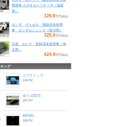
禁煙車 スズキセーフティサ（滋賀
県）
126.9
万円
(税込)
ホンダ ヴェゼル 登録済未使用
車 ホンダセンシング（香川県）
325.0
万円
(税込)
日産 セレナ 登録済未使用車（埼
玉県）
424.9
万円
(税込)
ンキング
コブラトップ
244 PV
ゆう.zZt231
207 PV
MOVEL
190 PV