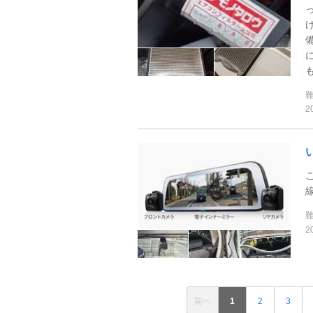
も
2
2
前へ
1
2
3