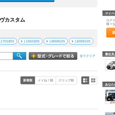
マイペ
ーヴカスタム
ログ
様々
L175/185S
L150/160S
L900/910S
L600/610S
最近見
全てクリア
新着順
イイね！順
クリップ順
あなた