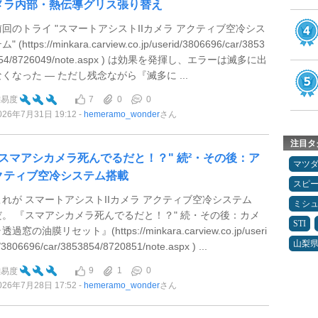
メラ内部・熱伝導グリス張り替え
前回のトライ "スマートアシストIIカメラ アクティブ空冷シス
ム" (https://minkara.carview.co.jp/userid/3806696/car/3853
54/8726049/note.aspx ) は効果を発揮し、エラーは滅多に出
なくなった ― ただし残念ながら『滅多に ...
7
0
0
難易度
026年7月31日 19:12
hemeramo_wonder
さん
注目タ
"スマアシカメラ死んでるだと！？" 続²・その後：ア
マツ
クティブ空冷システム搭載
スピ
これが スマートアシストIIカメラ アクティブ空冷システム
ミシ
だ。 『スマアシカメラ死んでるだと！？" 続・その後：カメ
STI
透過窓の油膜リセット』(https://minkara.carview.co.jp/useri
山梨
/3806696/car/3853854/8720851/note.aspx ) ...
9
1
0
難易度
026年7月28日 17:52
hemeramo_wonder
さん