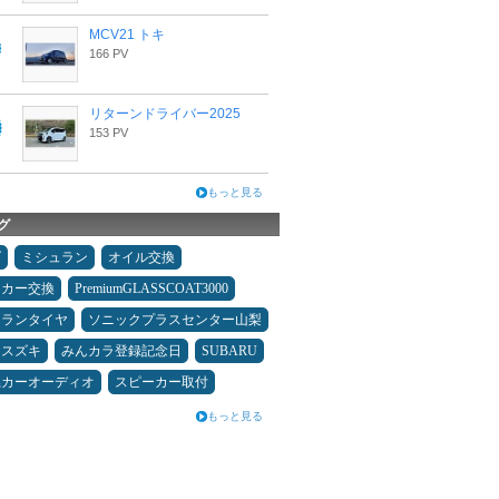
MCV21 トキ
166 PV
リターンドライバー2025
153 PV
もっと見る
グ
ダ
ミシュラン
オイル交換
ーカー交換
PremiumGLASSCOAT3000
ュランタイヤ
ソニックプラスセンター山梨
スズキ
みんカラ登録記念日
SUBARU
県カーオーディオ
スピーカー取付
もっと見る