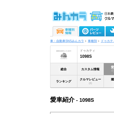
車・自動車SNSみんカラ
車種別
ドゥカテ
ドゥカティ
1098S
総合
カスタム情報
クルマレビュー
ランキング
(3)
愛車紹介
- 1098S