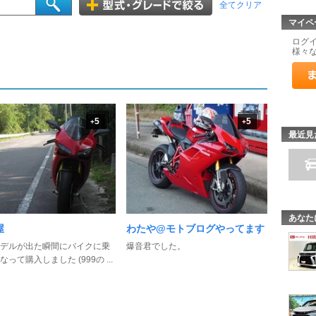
全てクリア
マイペ
ログ
様々
5
5
+
+
最近見
あなた
屋
わたや@モトブログやってます
デルが出た瞬間にバイクに乗
爆音君でした。
って購入しました (999の ...