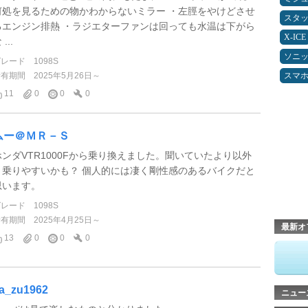
何処を見るための物かわからないミラー ・左脛をやけどさせ
スタ
るエンジン排熱 ・ラジエターファンは回っても水温は下がら
X-ICE
 ...
ソニ
グレード
1098S
所有期間
2025年5月26日～
スマ
11
0
0
0
ムー＠ＭＲ－Ｓ
ホンダVTR1000Fから乗り換えました。聞いていたより以外
と乗りやすいかも？ 個人的には凄く剛性感のあるバイクだと
思います。
グレード
1098S
所有期間
2025年4月25日～
最新オ
13
0
0
0
a_zu1962
ニュー