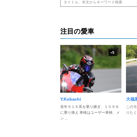
注目の愛車
5
+
Y.Kobachi
大福
長年９１６系を乗り継ぎ、１０９８
このモ
に乗り換え 車検はユーザー車検、メ
りたくな
ン ...