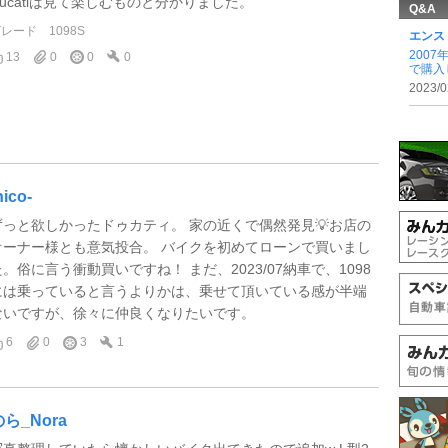
Ducatiは見て楽しむものと分かりました。
Q&A
グレード
1098S
エンス
200
13
0
0
0
で購入
2023/0
nico-
ずっと欲しかったドゥカティ。 家の近くで偶然発見💡お店の
オーナー様とも意気投合。 バイクを初めてローンで買いまし
た。俗に言う衝動買いですね！ まだ、2023/07納車で、1098
には乗っていると言うよりかは、乗せて頂いている感が半端
ないですが、徐々に仲良くなりたいです。
6
0
3
1
のら_Nora