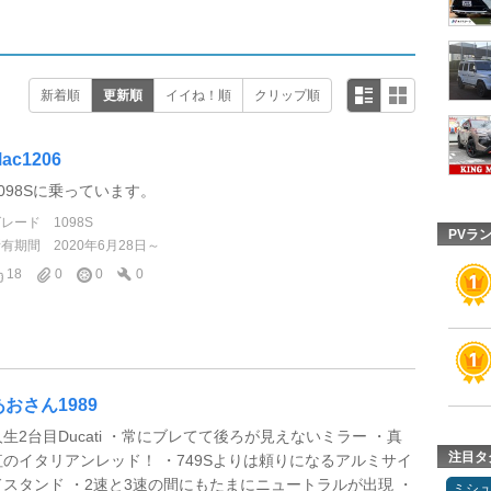
新着順
更新順
イイね！順
クリップ順
ac1206
1098Sに乗っています。
グレード
1098S
PVラ
所有期間
2020年6月28日～
18
0
0
0
あおさん1989
人生2台目Ducati ・常にブレてて後ろが見えないミラー ・真
注目タ
紅のイタリアンレッド！ ・749Sよりは頼りになるアルミサイ
ドスタンド ・2速と3速の間にもたまにニュートラルが出現 ・
ミシ