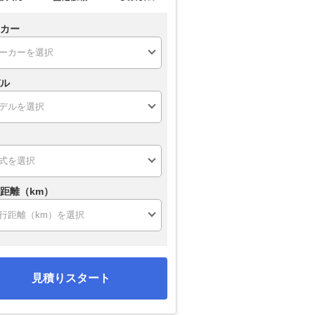
カー
ル
距離（km）
見積りスタート