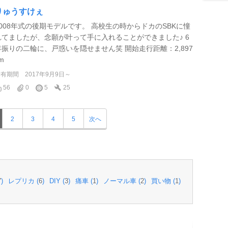
りゅうすけぇ
2008年式の後期モデルです。 高校生の時からドカのSBKに憧
れてましたが、念願が叶って手に入れることができました♪ 6
年振りの二輪に、戸惑いを隠せません笑 開始走行距離：2,897
m
所有期間
2017年9月9日～
56
0
5
25
2
3
4
5
次へ
7
)
レプリカ (
6
)
DIY (
3
)
痛車 (
1
)
ノーマル車 (
2
)
買い物 (
1
)