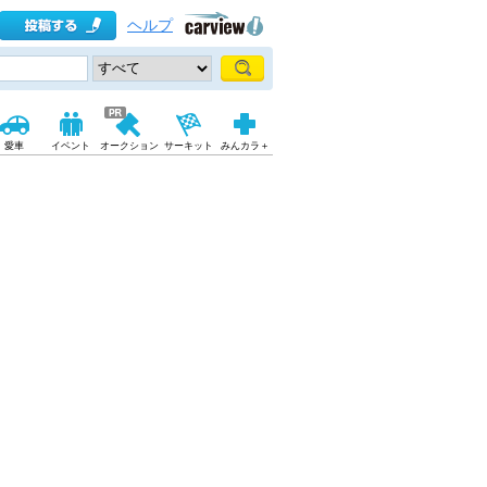
ヘルプ
愛車
イベント
オークション
サーキット
みんカラ＋