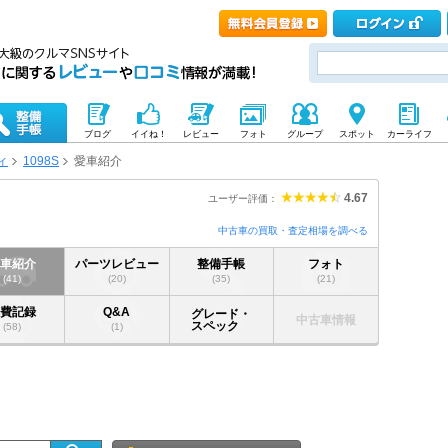
ブログ
イイね！
レビュー
フォト
グループ
スポット
カーライフ
ィ
1098S
愛車紹介
4.67
ユーザー評価：
中古車の買取・査定相場を調べる
愛車紹介
パーツレビュー
整備手帳
フォト
(41)
(20)
(35)
(21)
燃費記録
Q&A
グレード・
中古車情報
スペック
(58)
(1)