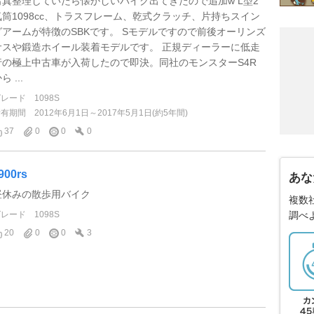
写真整理していたら懐かしいバイク出てきたので追加w L型2
気筒1098cc、トラスフレーム、乾式クラッチ、片持ちスイン
グアームが特徴のSBKです。 Sモデルですので前後オーリンズ
サスや鍛造ホイール装着モデルです。 正規ディーラーに低走
行の極上中古車が入荷したので即決。同社のモンスターS4R
ら ...
グレード
1098S
所有期間
2012年6月1日～2017年5月1日(約5年間)
37
0
0
0
900rs
あな
昼休みの散歩用バイク
複数
グレード
1098S
調べ
20
0
0
3