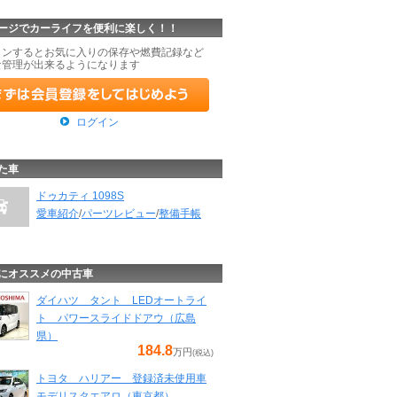
ージでカーライフを便利に楽しく！！
インするとお気に入りの保存や燃費記録など
な管理が出来るようになります
ログイン
た車
ドゥカティ 1098S
愛車紹介
/
パーツレビュー
/
整備手帳
にオススメの中古車
ダイハツ タント LEDオートライ
ト パワースライドドアウ（広島
県）
184.8
万円
(税込)
トヨタ ハリアー 登録済未使用車
モデリスタエアロ（東京都）