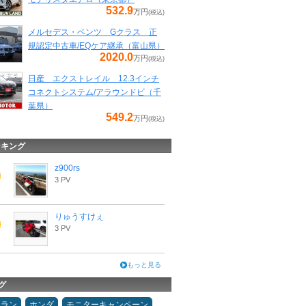
532.9
万円
(税込)
メルセデス・ベンツ Gクラス 正
規認定中古車/EQケア継承（富山県）
2020.0
万円
(税込)
日産 エクストレイル 12.3インチ
コネクトシステム/アラウンドビ（千
葉県）
549.2
万円
(税込)
ンキング
z900rs
3 PV
りゅうすけぇ
3 PV
もっと見る
グ
ュラン
ホンダ
モニターキャンペーン