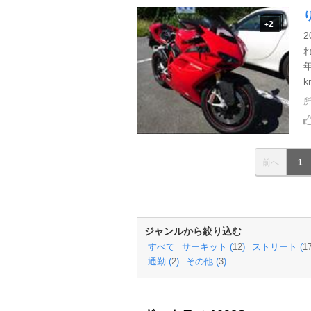
2
+
k
前へ
1
ジャンルから絞り込む
すべて
サーキット (
12
)
ストリート (
1
通勤 (
2
)
その他 (
3
)