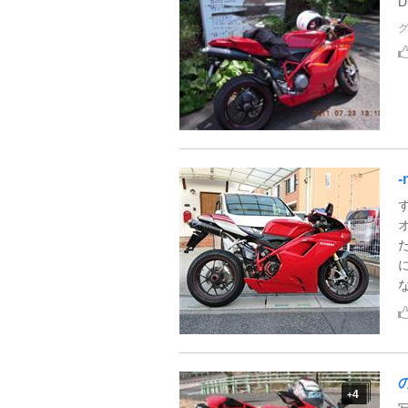
-
4
+