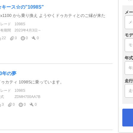
☆キース☆の"1098S"
メー
zrx1100 から乗り換え ようやくドゥカティとのご縁が来た
グレード
1098S
所有期間
2023年4月3日～
モデ
22
0
0
0
年式
50年の夢
走行
ドゥカティ 1098Sに乗っています。
グレード
1098S
型式
ZDMH700AA7B
3
0
0
0