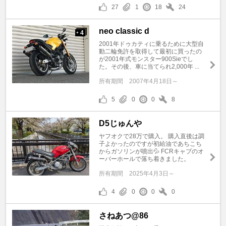
27
1
18
24
neo classic d
4
+
2001年ドゥカティに乗るために大型自
動二輪免許を取得して最初に買ったの
が2001年式モンスター900Sieでし
た。その後、車に当てられ2,000年 ...
所有期間
2007年4月18日～
5
0
0
8
D5じゅんや
ヤフオクで28万で購入。 購入直後は調
子よかったのですが初給油であちこち
からガソリンが噴出💦 FCRキャブのオ
ーバーホールで落ち着きました。
所有期間
2025年4月3日～
4
0
0
0
さねあつ@86