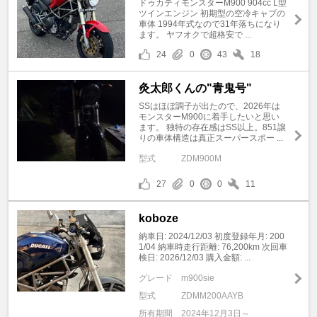
ドゥカティモンスターM900 904cc L型
ツインエンジン 初期型の空冷キャブの
車体 1994年式なので31年落ちになり
ます。 ヤフオクで超格安で ...
24
0
43
18
灸太郎くんの"青鬼号"
SSはほぼ調子が出たので、2026年は
モンスターM900に着手したいと思い
ます。 独特の存在感はSS以上。851譲
りの車体構造は真正スーパースポー ...
型式
ZDM900M
27
0
0
11
koboze
納車日: 2024/12/03 初度登録年月: 200
1/04 納車時走行距離: 76,200km 次回車
検日: 2026/12/03 購入金額: ...
グレード
m900sie
型式
ZDMM200AAYB
所有期間
2024年12月3日～