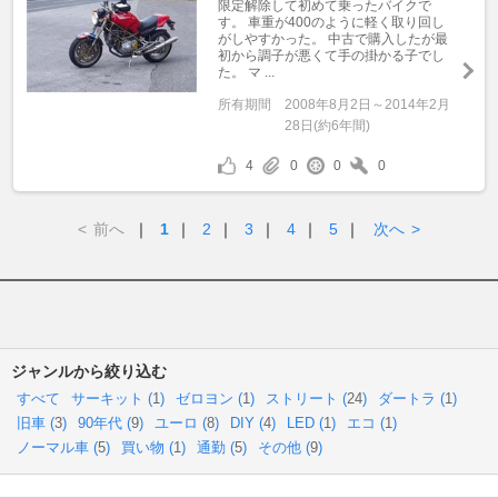
限定解除して初めて乗ったバイクで
す。 車重が400のように軽く取り回し
がしやすかった。 中古で購入したが最
初から調子が悪くて手の掛かる子でし
た。 マ ...
所有期間
2008年8月2日～2014年2月
28日(約6年間)
4
0
0
0
<
前へ
｜
1
｜
2
｜
3
｜
4
｜
5
｜
次へ
>
ジャンルから絞り込む
すべて
サーキット (
1
)
ゼロヨン (
1
)
ストリート (
24
)
ダートラ (
1
)
旧車 (
3
)
90年代 (
9
)
ユーロ (
8
)
DIY (
4
)
LED (
1
)
エコ (
1
)
ノーマル車 (
5
)
買い物 (
1
)
通勤 (
5
)
その他 (
9
)