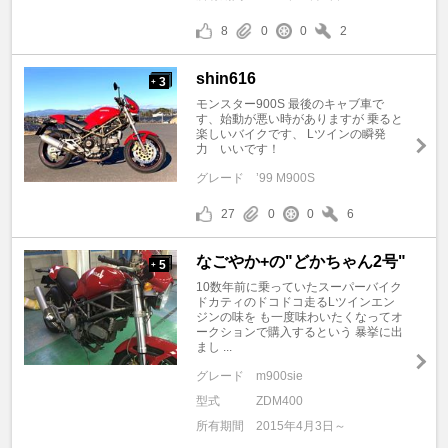
8
0
0
2
shin616
3
+
モンスター900S 最後のキャブ車で
す、始動が悪い時がありますが 乗ると
楽しいバイクです、 Lツインの瞬発
力 いいです！
グレード
’99 M900S
27
0
0
6
なごやか+の"どかちゃん2号"
5
+
10数年前に乗っていたスーパーバイク
ドカティのドコドコ走るLツインエン
ジンの味を も一度味わいたくなってオ
ークションで購入するという 暴挙に出
まし ...
グレード
m900sie
型式
ZDM400
所有期間
2015年4月3日～