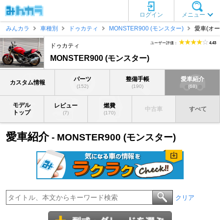
ログイン
メニュー
みんカラ
車種別
ドゥカティ
MONSTER900 (モンスター)
愛車(オー
ユーザー評価：
4.43
ドゥカティ
MONSTER900 (モンスター)
パーツ
整備手帳
愛車紹介
カスタム情報
(152)
(190)
(68)
モデル
レビュー
燃費
中古車
すべて
トップ
(7)
(170)
愛車紹介
- MONSTER900 (モンスター)
クリア