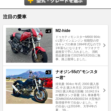
注目の愛車
M2-hide
4
+
ドゥカティモンスターM900 904c
c L型ツインエンジン 初期型の空
冷キャブの車体 1994年式なので3
1年落ちになります。 ヤフオクで
超格安で手に入れました。 消耗
部品要交換で2025年5月20日に無
事、路上復帰しました。
ナオジン55の"モンスタ
5
+
ー君"
排気量: 904cc 年式: 2000 購入形
式: 中古 購入年月日: 2016年07月
29日 購入時走行距離: 10,042.0 k
m 燃料タンク容量: 16 L 車体番号:
ZDMM200AAXB000234 大型免許
取得後半年で出会いました。 そ
の出会いは2016年、大学4年の
夏。 YA ...