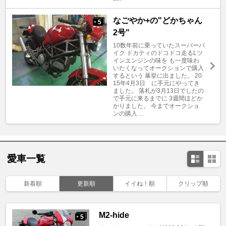
なごやか+の"どかちゃん
5
+
2号"
10数年前に乗っていたスーパーバ
イク ドカティのドコドコ走るLツ
インエンジンの味を も一度味わ
いたくなってオークションで購入
するという 暴挙に出ました。 20
15年4月3日 に手元にやってき
ました。 落札が3月13日でしたの
で手元に来るまでに 3週間ほどか
かりました。 今までオークショ
ンの購入 ...
愛車一覧
新着順
更新順
イイね！順
クリップ順
M2-hide
5
+