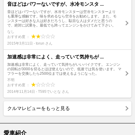
音ほどはパワーないですが、水冷モンスタ ...
音ほどはパワーないですが、水冷モンスターは空冷モンスターより
も重厚な感触です。味を求めるなら空冷をお勧めします。 また、モ
ンスターは好きな人は好きだろうし、駄目な人はダメだと思うの
で、絶対に試乗を。最低でも跨ってエンジンをかけてみて下さい。
なし
おすすめ度 ：
2015年3月11日 - torun さん
加速感は非常によく、走っていて気持ちが ...
加速感は非常によく、走っていて気持ちがいいバイクです。 エンジン
の回転が3000を切るとほぼ使えないので、低速では気を使います。 マ
フラーを交換したら2500位までは使えるようになった。
不明
おすすめ度 ：
2014年11月14日 - T595でいとな さん
クルマレビューをもっと見る
愛車紹介