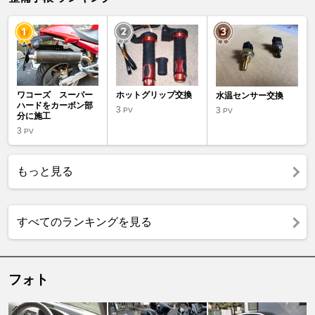
ワコーズ スーパー
ホットグリップ交換
水温センサー交換
ハードをカーボン部
3
3
PV
PV
分に施工
3
PV
もっと見る
すべてのランキングを見る
フォト