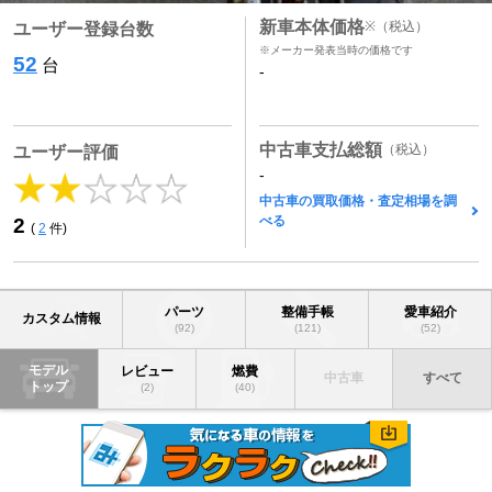
新車本体価格
※
（税込）
ユーザー登録台数
※メーカー発表当時の価格です
52
台
-
中古車支払総額
（税込）
ユーザー評価
-
中古車の買取価格・査定相場を調
べる
2
(
2
件)
パーツ
整備手帳
愛車紹介
カスタム情報
(92)
(121)
(52)
モデル
レビュー
燃費
中古車
すべて
トップ
(2)
(40)