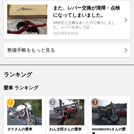
また、レバー交換が清掃・点検
になってしまいました。
S4対応と記載があったので購入しまし
た。 レバーを外して比 ...
2024年5月20日
整備手帳をもっと見る
ランキング
愛車 ランキング
タケさんの愛車
わん太郎さんの愛車
woodworksさんの愛
車