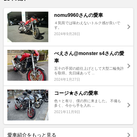
nomu9960さんの愛車
４気筒では味わえないトルク感が良いで
す。
2024年9月28日
べえさん@monster s4さんの愛
車
五十の手習の総仕上げとして大型二輪免許
を取得。先日縁あって ...
2024年1月27日
コージ★さんの愛車
色々と有り、僕の所に来ました。 不備も
多く、今から手を入れ ...
2021年11月9日
愛車紹介をもっと見る