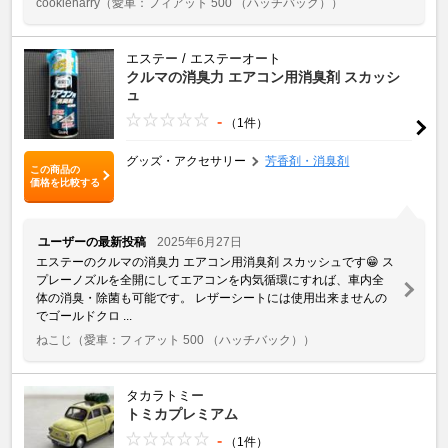
cookieharry
（愛車：フィアット 500 （ハッチバック））
エステー / エステーオート
クルマの消臭力 エアコン用消臭剤 スカッシ
ュ
-
（1件）
グッズ・アクセサリー
芳香剤・消臭剤
この商品の
価格を比較する
ユーザーの最新投稿
2025年6月27日
エステーのクルマの消臭力 エアコン用消臭剤 スカッシュです😁 ス
プレーノズルを全開にしてエアコンを内気循環にすれば、車内全
体の消臭・除菌も可能です。 レザーシートには使用出来ませんの
でゴールドクロ ...
ねこじ
（愛車：フィアット 500 （ハッチバック））
タカラトミー
トミカプレミアム
-
（1件）