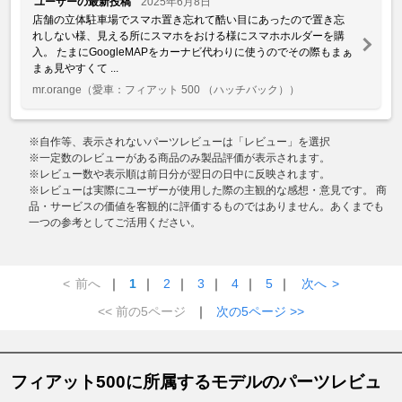
ユーザーの最新投稿
2025年6月8日
店舗の立体駐車場でスマホ置き忘れて酷い目にあったので置き忘
れしない様、見える所にスマホをおける様にスマホホルダーを購
入。 たまにGoogleMAPをカーナビ代わりに使うのでその際もまぁ
まぁ見やすくて ...
mr.orange
（愛車：フィアット 500 （ハッチバック））
※自作等、表示されないパーツレビューは「レビュー」を選択
※一定数のレビューがある商品のみ製品評価が表示されます。
※レビュー数や表示順は前日分が翌日の日中に反映されます。
※レビューは実際にユーザーが使用した際の主観的な感想・意見です。 商
品・サービスの価値を客観的に評価するものではありません。あくまでも
一つの参考としてご活用ください。
<
前へ
｜
1
｜
2
｜
3
｜
4
｜
5
｜
次へ
>
<< 前の5ページ
｜
次の5ページ >>
フィアット500に所属するモデルのパーツレビュ