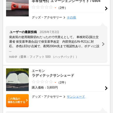
非常信号灯 エマージェンシーライト / 6904
-
（2件）
グッズ・アクセサリー
その他
ユーザーの最新投稿
2026年7月2日
発炎筒の使用期限切れだったので代替えとして。 車検対応(国土交
通省 保安基準適合品)で保安基準改定 内部突起(UN-R21)に対
応。 赤色LEDが点滅で、夜間200m先まで視認性あり。ボディに設
...
nob＠
（愛車：フィアット 500 （ハッチバック））
エーモン
ラディテックサンシェード
-
（2件）
購入価格：3,800円
グッズ・アクセサリー
サンシェード
この商品の
価格を比較する