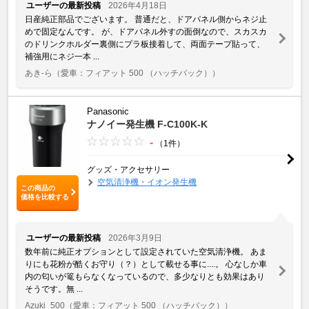
ユーザーの最新投稿
2026年4月18日
日産純正部品でございます。 普通だと、ドアパネル側からネジ止
めで固定なんです。 が、ドアパネル外すの面倒なので、スカスカ
のドリンクホルダー裏側にプラ板接着して、両面テープ貼って、
補強用にネジ一本 ...
あき-ら
（愛車：フィアット 500 （ハッチバック））
Panasonic
ナノイー発生機 F-C100K-K
-
（1件）
グッズ・アクセサリー
空気清浄機・イオン発生機
この商品の
価格を比較する
ユーザーの最新投稿
2026年3月9日
数年前に純正オプションとして設定されていた空気清浄機。 あま
りにも花粉が酷くお守り（？）として載せる事に....。 心なしか車
内の匂いが篭もらなくなっているので、多少なりとも効果はあり
そうです。無 ...
Azuki_500
（愛車：フィアット 500 （ハッチバック））