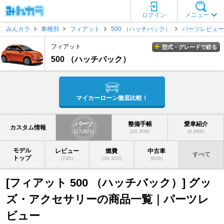
ログイン
メニュー
みんカラ
車種別
フィアット
500 （ハッチバック）
パーツレビュー
フィアット
型式・グレードで絞る
500 （ハッチバック）
マイカーローン徹底比較！
パーツ
整備手帳
愛車紹介
カスタム情報
(17,601)
(16,308)
(4,686)
モデル
レビュー
燃費
中古車
すべて
トップ
(745)
(30,302)
(908)
[フィアット 500 （ハッチバック）] グッ
ズ・アクセサリーの商品一覧｜パーツレ
ビュー