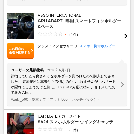
ASSO INTERNATIONAL
GRU ABARTH専用 スマートフォンホルダー
&ベース
-
（1件）
グッズ・アクセサリー
スマホ・携帯ホルダー
この商品の
価格を比較する
ユーザーの最新投稿
2026年6月2日
徘徊していたら良さそうなホルダーを見つけたので購入してみま
した。 装着場所は本来なら右側なのかもしれませんが、ハザード
が隠れてしまうので左側に。 magsafe対応の物をチョイスしたの
で最近の巨 ...
Azuki_500
（愛車：フィアット 500 （ハッチバック））
CAR MATE / カーメイト
SA24 スマホホルダー ウイングキャッチ
-
（1件）