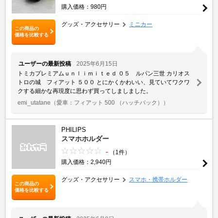
購入価格：980円
グッズ・アクセサリー
ミニカー
この商品の
価格を比較する
ユーザーの最新投稿
2025年6月15日
トミカプレミアムｕｎｌｉｍｉｔｅｄ ０５ ルパン三世 カリオス
トロの城 フィアット ５００ とにかくかわいい、見ていてワクワ
クする細かな再現度に思わず買ってしましました。
emi_utatane
（愛車：フィアット 500 （ハッチバック））
PHILIPS
スマホホルダー
-
（1件）
購入価格：2,940円
グッズ・アクセサリー
スマホ・携帯ホルダー
この商品の
価格を比較する