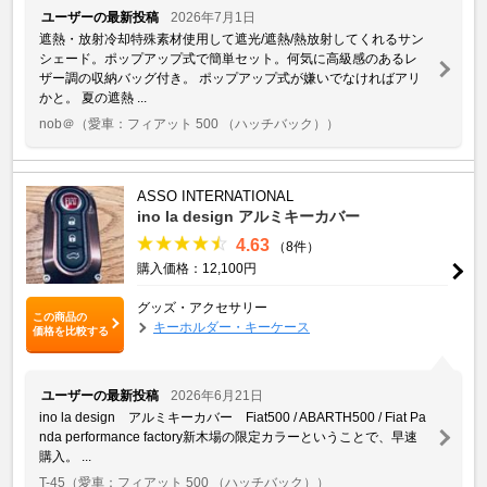
ユーザーの最新投稿
2026年7月1日
遮熱・放射冷却特殊素材使用して遮光/遮熱/熱放射してくれるサン
シェード。ポップアップ式で簡単セット。何気に高級感のあるレ
ザー調の収納バッグ付き。 ポップアップ式が嫌いでなければアリ
かと。 夏の遮熱 ...
nob＠
（愛車：フィアット 500 （ハッチバック））
ASSO INTERNATIONAL
ino la design アルミキーカバー
4.63
（8件）
購入価格：12,100円
グッズ・アクセサリー
この商品の
キーホルダー・キーケース
価格を比較する
ユーザーの最新投稿
2026年6月21日
ino la design アルミキーカバー Fiat500 / ABARTH500 / Fiat Pa
nda performance factory新木場の限定カラーということで、早速
購入。 ...
T-45
（愛車：フィアット 500 （ハッチバック））