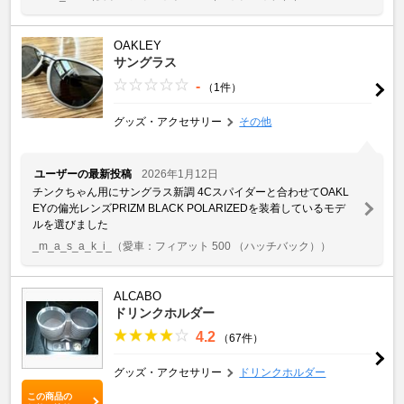
OAKLEY
サングラス
-
（1件）
グッズ・アクセサリー
その他
ユーザーの最新投稿
2026年1月12日
チンクちゃん用にサングラス新調 4Cスパイダーと合わせてOAKL
EYの偏光レンズPRIZM BLACK POLARIZEDを装着しているモデ
ルを選びました
_m_a_s_a_k_i_
（愛車：フィアット 500 （ハッチバック））
ALCABO
ドリンクホルダー
4.2
（67件）
グッズ・アクセサリー
ドリンクホルダー
この商品の