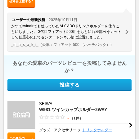
価格を比較する
ユーザーの最新投稿
2025年10月11日
かつてtwinairでも使っていたALCABOドリンクホルダーを使うこ
とにしました。 3代目フィアット500用をもとに台座部分をカット
して低重心化してセンタートンネル部に設置しました。
_m_a_s_a_k_i_
（愛車：フィアット 500 （ハッチバック））
あなたの愛車のパーツレビューを投稿してみません
か？
投稿する
SEIWA
W981 ツインカップホルダー2WAY
-
（1件）
グッズ・アクセサリー
ドリンクホルダー
この商品の