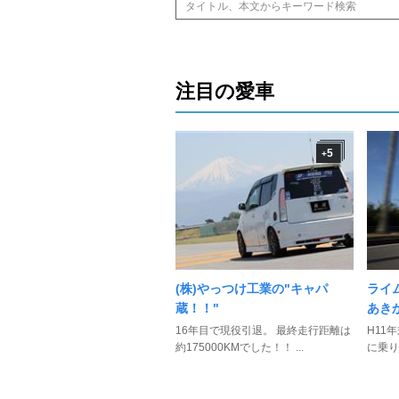
注目の愛車
5
+
(株)やっつけ工業の"キャパ
ライ
蔵！！"
あき
16年目で現役引退。 最終走行距離は
H11年
約175000KMでした！！ ...
に乗り変