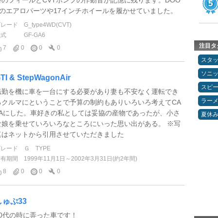
Vのエアロパーツや17インチホイールを履かせていました。
グレード
G_type4WD(CVT)
型式
GF-GA6
注目タ
7
0
0
0
スタ
ソニ
TI & StepWagonAir
スピ
転勤を機に車を一台にする必要があり妻も不安なく運転でき
ラー
るクルマにということで予算の制約もありいろいろ考えてCA
PAにした。車好きの私としては妥協の産物であったが、小さ
夏休
な娘を乗せていろいろなところにいった思い出がある。 ※写
真はネットから引用させていただきました
グレード
Ｇ TYPE
所有期間
1999年11月1日～2002年3月31日(約2年間)
8
0
0
0
しゅぷ33
10代の時に弄った車です！