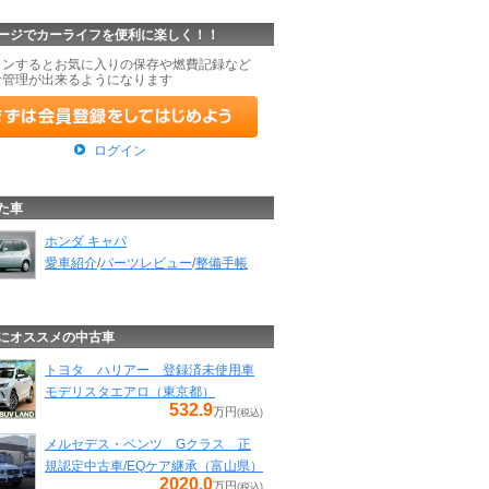
ージでカーライフを便利に楽しく！！
インするとお気に入りの保存や燃費記録など
な管理が出来るようになります
ログイン
た車
ホンダ キャパ
愛車紹介
/
パーツレビュー
/
整備手帳
にオススメの中古車
トヨタ ハリアー 登録済未使用車
モデリスタエアロ（東京都）
532.9
万円
(税込)
メルセデス・ベンツ Gクラス 正
規認定中古車/EQケア継承（富山県）
2020.0
万円
(税込)