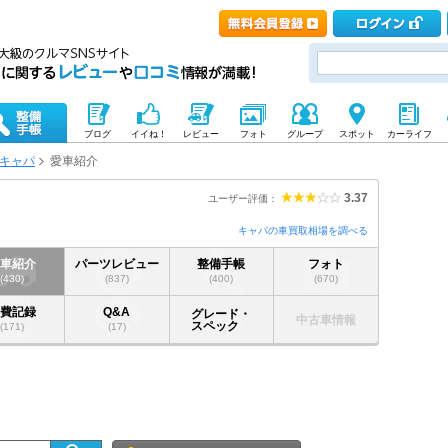
ブログ
イイね！
レビュー
フォト
グループ
スポット
カーライフ
キャパ
愛車紹介
3.37
ユーザー評価：
キャパの車買取相場を調べる
愛車紹介
パーツレビュー
整備手帳
フォト
(430)
(837)
(400)
(670)
燃費記録
Q&A
グレード・
中古車情報
スペック
(171)
(17)