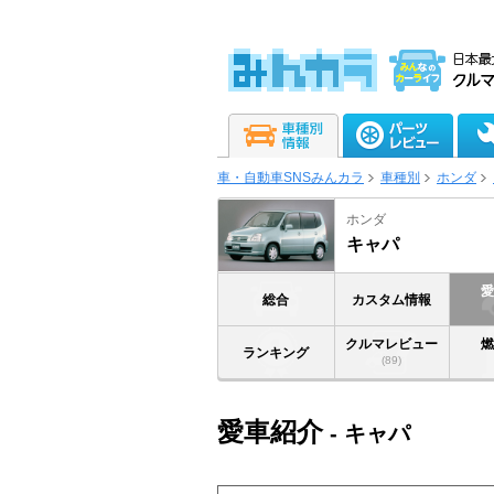
車・自動車SNSみんカラ
車種別
ホンダ
ホンダ
キャパ
総合
カスタム情報
クルマレビュー
ランキング
(89)
愛車紹介
- キャパ