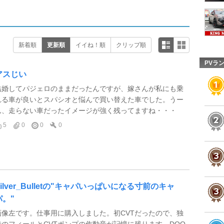
新着順
更新順
イイね！順
クリップ順
PVラ
アスじい
結婚してパジェロのままだったんですが、嫁さんが私にも乗
れる車が良いとスパシオと悩んで買い替えた車でした。うー
ん、走らない車だったイメージが強く残ってますね・・・
5
0
0
0
Silver_Bulletの"キャパいっぱいになる寸前のキャ
パ。"
画像左です。仕事用に購入しました。初CVTだったので、独
特のフィールとCVTポンプの作動音が記憶に残ります。DOO