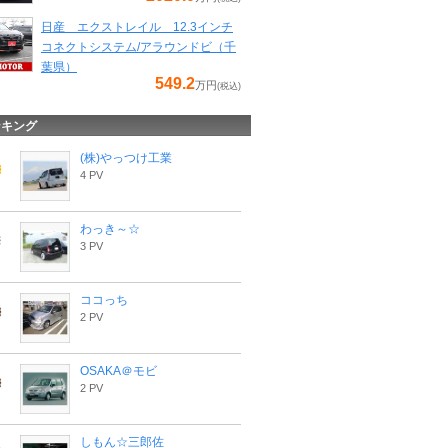
日産 エクストレイル 12.3インチ
コネクトシステム/アラウンドビ（千
葉県）
549.2
万円
(税込)
ンキング
(株)やっつけ工業
4 PV
わっき～☆
3 PV
ココっち
2 PV
OSAKA＠モビ
2 PV
しもん☆三郎佐