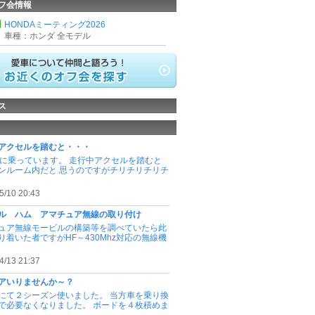
フ会情報
HONDAミーティング2026
車種：ホンダ 全モデル
ス
アクセルを踏むと・・・
式に乗っています。 走行中アクセルを踏むと
ンルーム内だと 思うのですがチリチリチリチ
5/10 20:43
ル ハム アマチュア無線の取り付け
ュア無線モービルの構築等を調べていたら此
り着いた者ですがHF～430Mhz対応の無線機
4/13 21:37
アいりませんか～？
にて２シーズン使いました。 当方車を乗り換
で必要なくなりました。 ボードを４枚積めま