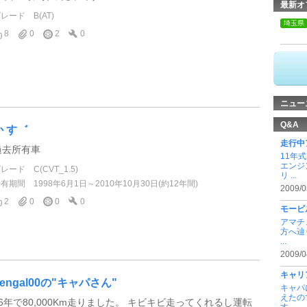
最新オ
グレード
B(AT)
埼玉県
8
0
2
0
ニュー
Q&A
か す゛
走行中
過去所有車
11年
エンジ
グレード
C(CVT_1.5)
リ ...
所有期間
1998年6月1日～2010年10月30日(約12年間)
2009/0
2
0
0
0
モービ
アマチ
方へ辿
...
2009/0
キャリ
bengal00の"キャパさん"
キャパ
えたの
26年で80,000Km走りました。 キビキビ走ってくれるし運転