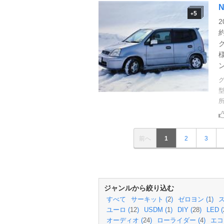
N
5
+
2
前へ
1
2
3
ジャンルから絞り込む
すべて
サーキット (
2
)
ゼロヨン (
1
)
ス
ユーロ (
12
)
USDM (
1
)
DIY (
28
)
LED (
オーディオ (
24
)
ローライダー (
4
)
エコ 