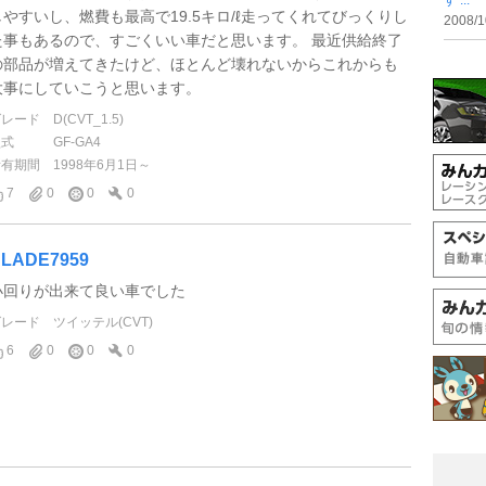
す ...
しやすいし、燃費も最高で19.5キロ/ℓ走ってくれてびっくりし
2008/1
た事もあるので、すごくいい車だと思います。 最近供給終了
の部品が増えてきたけど、ほとんど壊れないからこれからも
大事にしていこうと思います。
グレード
D(CVT_1.5)
型式
GF-GA4
所有期間
1998年6月1日～
7
0
0
0
LADE7959
小回りが出来て良い車でした
グレード
ツイッテル(CVT)
6
0
0
0