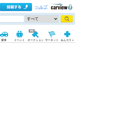
ヘルプ
愛車
イベント
オークション
サーキット
みんカラ＋