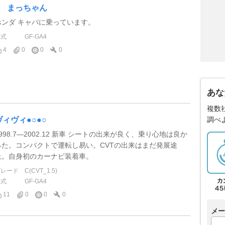
k まっちゃん
ホンダ キャパに乗っています。
型式
GF-GA4
4
0
0
0
あな
複数
調べ
ヴィヴィ●○●○
998.7―2002.12 新車 シートの出来が良く、乗り心地は良か
った。コンパクトで運転し易い。CVTの出来はまだ発展途
上。自身初のカーナビ装着車。
グレード
C(CVT_1.5)
型式
GF-GA4
11
0
0
0
メー