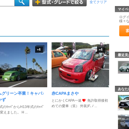
全てクリア
マイペ
ログ
様々
4
4
+
+
最近見
あなた
ムグリーン卒業！キャパ♪
赤CAPAまさや
かず
とにかくCAPA一途
免許取得後初
めての愛車（笑） 外装)F､ﾉ ...
式のｷｬﾊﾟからH13年式のｷｬﾊﾟ
えました。 H ...