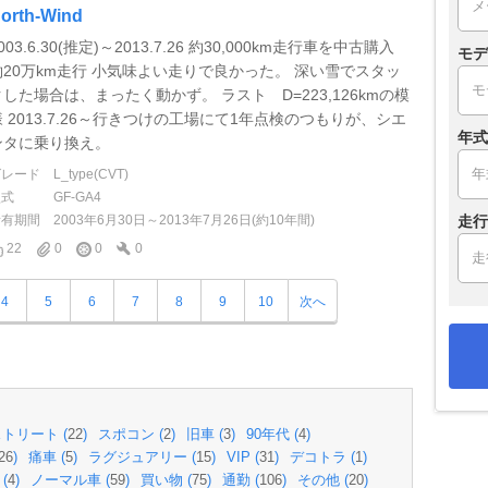
orth-Wind
003.6.30(推定)～2013.7.26 約30,000km走行車を中古購入
モデ
約20万km走行 小気味よい走りで良かった。 深い雪でスタッ
クした場合は、まったく動かず。 ラスト D=223,126kmの模
様 2013.7.26～行きつけの工場にて1年点検のつもりが、シエ
年式
ンタに乗り換え。
グレード
L_type(CVT)
型式
GF-GA4
所有期間
2003年6月30日～2013年7月26日(約10年間)
走行
22
0
0
0
4
5
6
7
8
9
10
次へ
トリート (
22
)
スポコン (
2
)
旧車 (
3
)
90年代 (
4
)
26
)
痛車 (
5
)
ラグジュアリー (
15
)
VIP (
31
)
デコトラ (
1
)
(
4
)
ノーマル車 (
59
)
買い物 (
75
)
通勤 (
106
)
その他 (
20
)