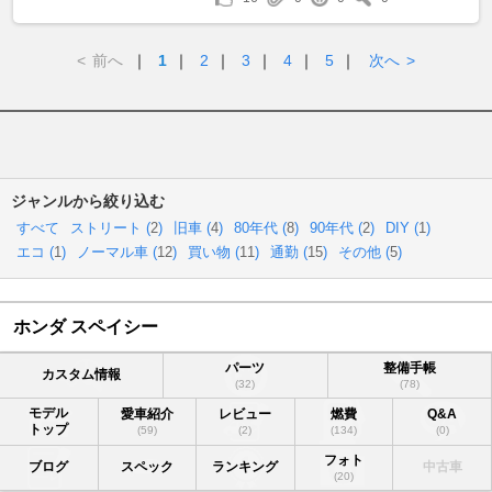
<
前へ
｜
1
｜
2
｜
3
｜
4
｜
5
｜
次へ
>
ジャンルから絞り込む
すべて
ストリート (
2
)
旧車 (
4
)
80年代 (
8
)
90年代 (
2
)
DIY (
1
)
エコ (
1
)
ノーマル車 (
12
)
買い物 (
11
)
通勤 (
15
)
その他 (
5
)
ホンダ スペイシー
パーツ
整備手帳
カスタム情報
(32)
(78)
モデル
愛車紹介
レビュー
燃費
Q&A
トップ
(59)
(2)
(134)
(0)
フォト
ブログ
スペック
ランキング
中古車
(20)