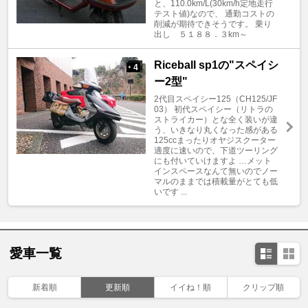
と、110.0km/L(30km/h定地走行
テスト値)なので、 通勤コストの
削減が期待できそうです。 乗り
出し ５１８８．３km～
Riceball sp1の"スペイシ
4
+
ー2型"
2代目スペイシー125（CH125/JF
03） 初代スペイシー（リトラの
ストライカー）とな全く装いが違
う、いきなり丸くなった感がある
125ccまったりオヤジスクーター
適度に速いので、下道ツーリング
にも付いていけますよ …メット
インスペースなんて無いのでノー
マルのままでは積載量がとても低
いです ...
愛車一覧
新着順
更新順
イイね！順
クリップ順