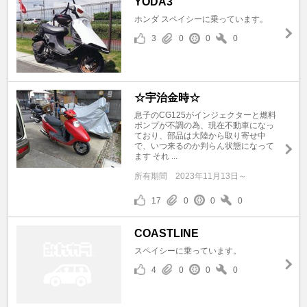
YODA3
ホンダ スペイシーに乗っています。
3
0
0
0
☆宇治金時☆
息子のCG125がインジェクターと燃料
ポンプが不調の為、現在不動車になっ
ており、部品は大陸から取り寄せ中
で、いつ来るのか判らん状態になって
ます それ ...
所有期間
2023年11月13日～
17
0
0
0
COASTLINE
スペイシーに乗っています。
4
0
0
0