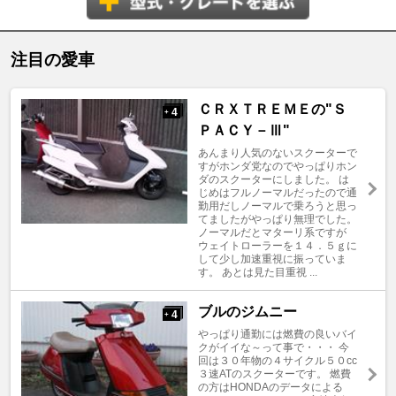
注目の愛車
ＣＲＸＴＲＥＭＥの"Ｓ
4
+
ＰＡＣＹ－Ⅲ"
あんまり人気のないスクーターで
すがホンダ党なのでやっぱりホン
ダのスクーターにしました。 は
じめはフルノーマルだったので通
勤用だしノーマルで乗ろうと思っ
てましたがやっぱり無理でした。
ノーマルだとマターリ系ですが
ウェイトローラーを１４．５ｇに
して少し加速重視に振っていま
す。 あとは見た目重視 ...
ブルのジムニー
4
+
やっぱり通勤には燃費の良いバイ
クがイイな～って事で・・・ 今
回は３０年物の４サイクル５０cc
３速ATのスクーターです。 燃費
の方はHONDAのデータによる