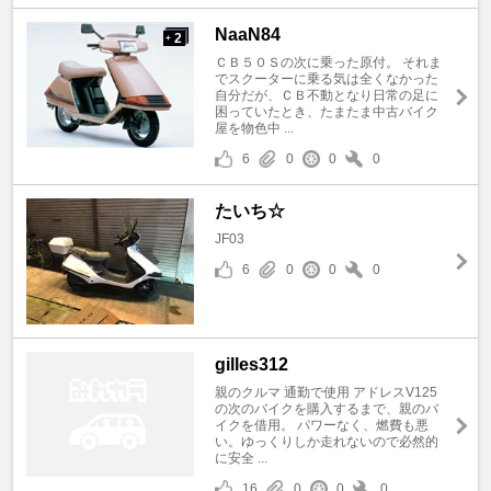
NaaN84
2
+
ＣＢ５０Ｓの次に乗った原付。 それま
でスクーターに乗る気は全くなかった
自分だが、ＣＢ不動となり日常の足に
困っていたとき、たまたま中古バイク
屋を物色中 ...
6
0
0
0
たいち☆
JF03
6
0
0
0
gilles312
親のクルマ 通勤で使用 アドレスV125
の次のバイクを購入するまで、親のバ
イクを借用。 パワーなく、燃費も悪
い。ゆっくりしか走れないので必然的
に安全 ...
16
0
0
0