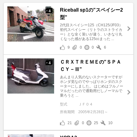
Riceball sp1の"スペイシー2
4
+
型"
2代目スペイシー125（CH125/JF03）
初代スペイシー（リトラのストライカ
ー）とな全く装いが違う、いきなり丸
くなった感がある125ccまった ...
9
0
0
6
ＣＲＸＴＲＥＭＥの"ＳＰＡ
4
+
ＣＹ－Ⅲ"
あんまり人気のないスクーターですが
ホンダ党なのでやっぱりホンダのスク
ーターにしました。 はじめはフルノー
マルだったので通勤用だしノーマルで
乗ろうと ...
型式
ＪＦ０４
所有期間
2005年2月28日～
21
0
25
10