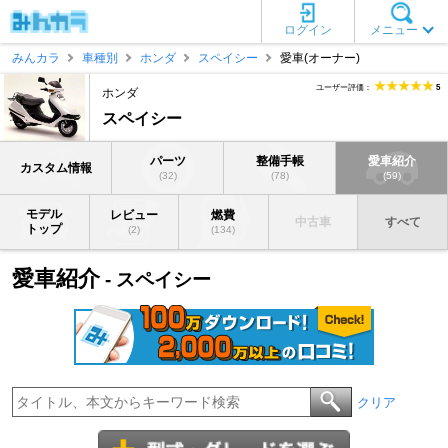
ログイン
メニュー
みんカラ
車種別
ホンダ
スペイシー
愛車(オーナー)
ユーザー評価：
5
ホンダ
スペイシー
パーツ
整備手帳
愛車紹介
カスタム情報
(32)
(78)
(59)
モデル
レビュー
燃費
中古車
すべて
トップ
(2)
(134)
愛車紹介
- スペイシー
クリア