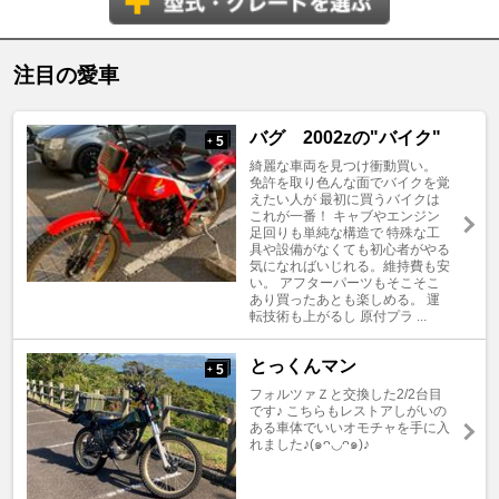
注目の愛車
バグ 2002zの"バイク"
5
+
綺麗な車両を見つけ衝動買い。
免許を取り色んな面でバイクを覚
えたい人が 最初に買うバイクは
これが一番！ キャブやエンジン
足回りも単純な構造で 特殊な工
具や設備がなくても初心者がやる
気になればいじれる。維持費も安
い。 アフターパーツもそこそこ
あり買ったあとも楽しめる。 運
転技術も上がるし 原付プラ ...
とっくんマン
5
+
フォルツァＺと交換した2/2台目
です♪ こちらもレストアしがいの
ある車体でいいオモチャを手に入
れました♪(๑ᴖ◡ᴖ๑)♪