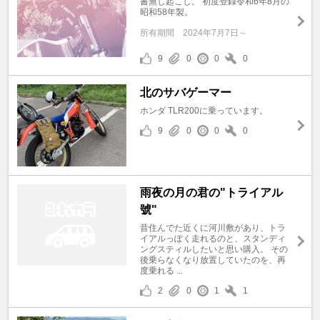
書無し起こし。 初度登録令和6年8月の
昭和58年製。
所有期間
2024年7月7日～
9
0
0
0
北のサバゲーマー
ホンダ TLR200に乗っています。
9
0
0
0
雨夜の月の君の"トライアル
號"
昔住んでた近くに河川敷があり、トラ
イアルっぽく走れるのと、スタンディ
ングスティルしたいと思い購入。 その
後乗らなくなり放置していたのを、再
度乗れる ...
2
0
1
1