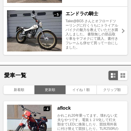
エンドラの騎士
5
+
Take@BG5 さんとオフロードツ
ーリングに行くうちにトライアル
バイクの魅力を教えていただき購
入しました。 書類無しの部品取
り車をヤフオクにて購入、書付き
フレームも併せて買って一台にし
ました。
愛車一覧
新着順
更新順
イイね！順
クリップ順
aflock
4
+
かれこれ20年乗ってます。壊れない丈
夫なやつです。電装１２V化して灯火
類全てLEDに換装したり、競技用外装
に付け替えて競技したり。TLR250Rの