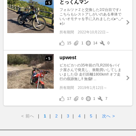
とっくんマン
5
+
フォルツァＺと交換した2/2台目です♪
こちらもレストアしがいのある車体で
いいオモチャを手に入れました♪(๑ᴖ◡ᴖ
๑)♪
所有期間
2022年10月22日～
15
1
14
0
upwest
5
+
ピカピカ✨の35年前のTLR200をバイ
ク屋さんで発見し、衝動買いしてしま
いました😥 走行距離1800km‼️ オフ走
行の痕跡無し‼️ 無傷❗️ ...
所有期間
2019年1月12日～
17
0
1
7
<
前へ
｜
1
｜
2
｜
3
｜
4
｜
5
｜
次へ
>