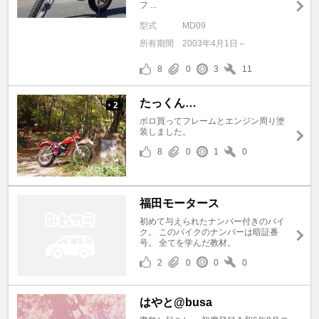
フ ...
型式
MD09
所有期間
2003年4月1日～
8
0
3
11
たっくん…
2
+
ボロ買ってフレームとエンジン周り塗
装しました。
8
0
1
0
福田モータース
初めて与えられたナンバー付きのバイ
ク。 このバイクのナンバーは暗証番
号。 全てを学んだ教材。
2
0
0
0
はやと@busa