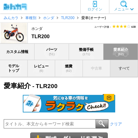
ログイン
メニュー
みんカラ
車種別
ホンダ
TLR200
愛車(オーナー)
ユーザー評価：
4.33
ホンダ
TLR200
パーツ
整備手帳
愛車紹介
カスタム情報
(51)
(171)
(62)
モデル
レビュー
燃費
中古車
すべて
トップ
(6)
(62)
愛車紹介
- TLR200
クリア