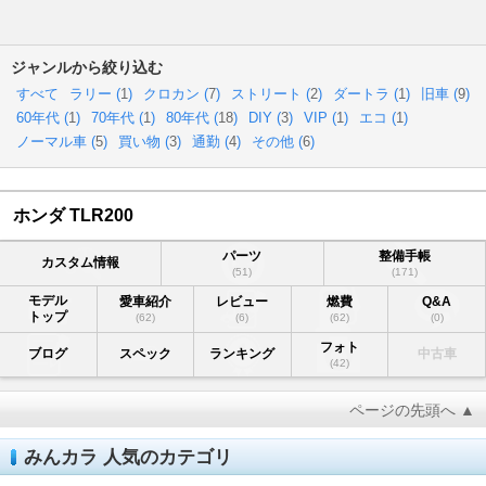
ジャンルから絞り込む
すべて
ラリー (
1
)
クロカン (
7
)
ストリート (
2
)
ダートラ (
1
)
旧車 (
9
)
60年代 (
1
)
70年代 (
1
)
80年代 (
18
)
DIY (
3
)
VIP (
1
)
エコ (
1
)
ノーマル車 (
5
)
買い物 (
3
)
通勤 (
4
)
その他 (
6
)
ホンダ TLR200
パーツ
整備手帳
カスタム情報
(51)
(171)
モデル
愛車紹介
レビュー
燃費
Q&A
トップ
(62)
(6)
(62)
(0)
フォト
ブログ
スペック
ランキング
中古車
(42)
ページの先頭へ ▲
みんカラ 人気のカテゴリ