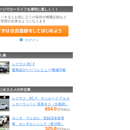
ージでカーライフを便利に楽しく！！
インするとお気に入りの保存や燃費記録など
な管理が出来るようになります
ログイン
た車
レクサス RC F
愛車紹介
/
パーツレビュー
/
整備手帳
にオススメの中古車
レクサス RC F サンルーフ アルカ
ンターラシート 革巻きス（京都府）
654.0
万円
(税込)
ホンダ ヴェゼル 登録済未使用
車 ホンダセンシング（香川県）
325.0
万円
(税込)