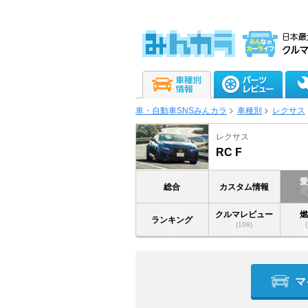
車・自動車SNSみんカラ
車種別
レクサス
レクサス
RC F
総合
カスタム情報
クルマレビュー
ランキング
(108)
マ