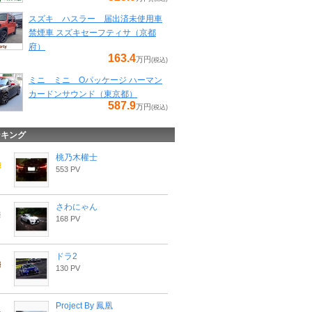
スズキ ハスラー 届出済未使用車
禁煙車 スズキセーフティサ（京都
府）
163.4
万円
(税込)
ミニ ミニ Oパッケージ ハーマン
カードンサウンド（東京都）
587.9
万円
(税込)
ンキング
桃乃木權士
553 PV
さわにゃん
168 PV
ドラ2
130 PV
Project By 鳳凰