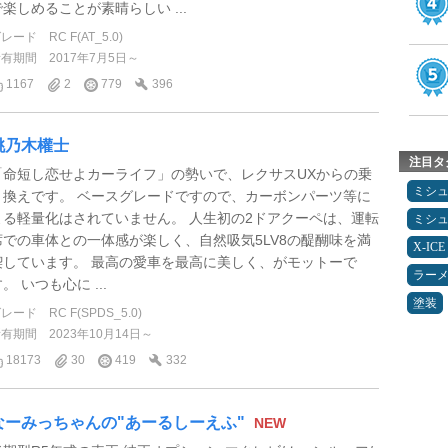
で楽しめることが素晴らしい ...
グレード
RC F(AT_5.0)
所有期間
2017年7月5日～
1167
2
779
396
桃乃木權士
注目タ
「命短し恋せよカーライフ」の勢いで、レクサスUXからの乗
ミシ
り換えです。 ベースグレードですので、カーボンパーツ等に
よる軽量化はされていません。 人生初の2ドアクーペは、運転
ミシ
席での車体との一体感が楽しく、自然吸気5LV8の醍醐味を満
X-ICE
喫しています。 最高の愛車を最高に美しく、がモットーで
ラー
。 いつも心に ...
塗装
グレード
RC F(SPDS_5.0)
所有期間
2023年10月14日～
18173
30
419
332
なーみっちゃんの"あーるしーえふ"
NEW