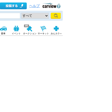
ヘルプ
愛車
イベント
オークション
サーキット
みんカラ＋