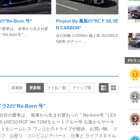
の"Re-Born 号"
Project By 鳳凰の"RC F SILVE
R CARBON"
の愛車は、 前車から生まれ変
 Re-born号 " ...
走行距離 11500km 極上車 2023/01/2
5納車 ボディー ...
PVラ
新着順
更新順
イイね！順
クリップ順
ラ2の"Re-Born 号"
台目の愛車は、 前車から生まれ変わった " Re-born号 " LEX
S USC10 RCF Ver.TOM'S ヒートブルー号 公道からサーキ
ットをシームレス ワンコとのドライブや散歩、お買い物、 ゴ
ルフ、山登り、コンビニにデパート、仕事と ライフスタイル