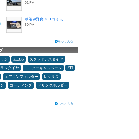
62 PV
草薙@野良RC Fちゃん
60 PV
もっと見る
グ
ュラン
ZC33S
スタッドレスタイヤ
ュランタイヤ
モニターキャンペーン
STI
エアコンフィルター
レクサス
メン
コーティング
ドリンクホルダー
もっと見る