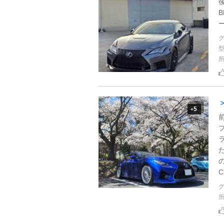
B
＞
5
+
C