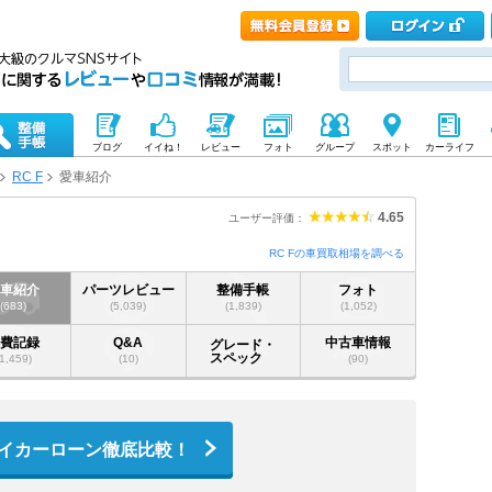
ブログ
イイね！
レビュー
フォト
グループ
スポット
カーライフ
RC F
愛車紹介
4.65
ユーザー評価：
RC Fの車買取相場を調べる
愛車紹介
パーツレビュー
整備手帳
フォト
(683)
(5,039)
(1,839)
(1,052)
燃費記録
Q&A
中古車情報
グレード・
スペック
(1,459)
(10)
(90)
イカーローン徹底比較！