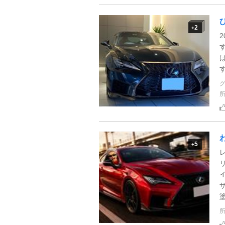
2
+
5
+