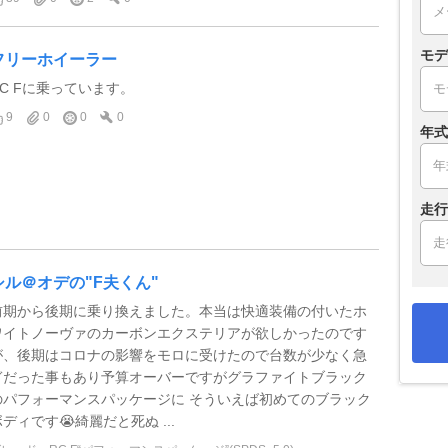
モデ
フリーホイーラー
RC Fに乗っています。
9
0
0
0
年式
走行
シル＠オデの"F夫くん"
前期から後期に乗り換えました。本当は快適装備の付いたホ
ワイトノーヴァのカーボンエクステリアが欲しかったのです
が、後期はコロナの影響をモロに受けたので台数が少なく急
ぎだった事もあり予算オーバーですがグラファイトブラック
のパフォーマンスパッケージに そういえば初めてのブラック
ディです😭綺麗だと死ぬ ...