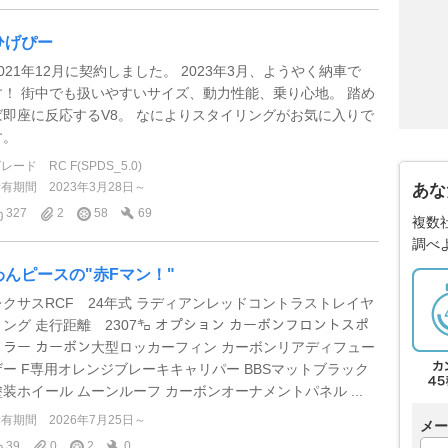
ひげぴー
2021年12月に契約しました。 2023年3月、ようやく納車で
す！ 街中でも扱いやすいサイズ、動力性能、乗り心地。 踏め
ば即座に反応するV8。 なによりスタイリングがお気に入りで
す。
グレード
RC F(SPDS_5.0)
所有期間
2023年3月28日～
あな
327
2
58
69
複数
調べ
わんピースの"赤Fマン！"
レクサスRCF 24年式 ラディアンレッドコントラストレイヤ
リング 走行距離 2307㌔ オプション カーボンフロントスポ
イラー カーボン大型ロッカーフィン カーボンリアディフュー
ザー F専用オレンジブレーキキャリパー BBSマットブラック
塗装ホイール ムーンルーフ カーボンオーナメントパネル ...
所有期間
2026年7月25日～
メー
39
0
2
0