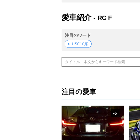
愛車紹介
- RC F
注目のワード
USC10系
注目の愛車
5
+