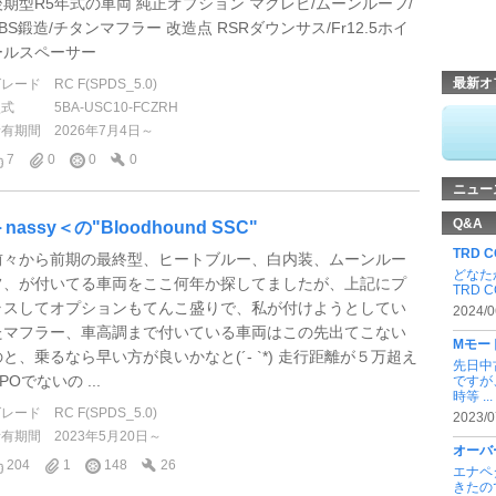
後期型R5年式の車両 純正オプション マクレビ/ムーンルーフ/
BS鍛造/チタンマフラー 改造点 RSRダウンサス/Fr12.5ホイ
ールスペーサー
最新オ
グレード
RC F(SPDS_5.0)
型式
5BA-USC10-FCZRH
所有期間
2026年7月4日～
7
0
0
0
ニュー
Q&A
nassy＜の"Bloodhound SSC"
TRD 
前々から前期の最終型、ヒートブルー、白内装、ムーンルー
どなた
フ、が付いてる車両をここ何年か探してましたが、上記にプ
TRD 
ラスしてオプションもてんこ盛りで、私が付けようとしてい
2024/0
たマフラー、車高調まで付いている車両はこの先出てこない
Mモー
のと、乗るなら早い方が良いかなと(´- `*) 走行距離が５万超え
先日中
POでないの ...
ですが
時等 ...
グレード
RC F(SPDS_5.0)
2023/0
所有期間
2023年5月20日～
オーバ
204
1
148
26
エナペ
きたの