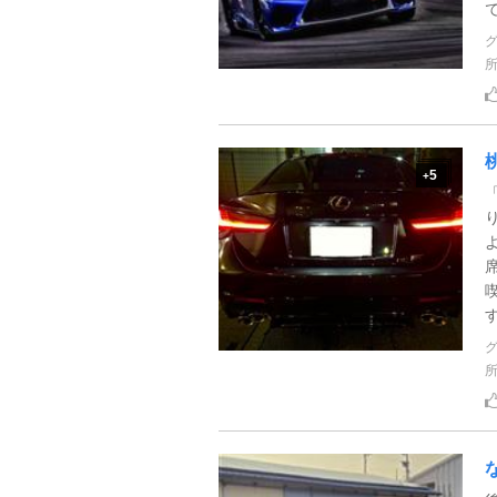
5
+
す