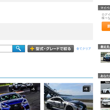
マイペ
ログ
様々
最近見
全てクリア
あなた
5
5
+
+