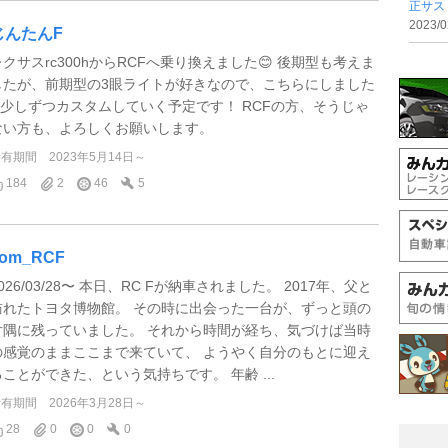
正サス .
2023/0
じんたんF
レクサスrc300hからRCFへ乗り換えました😊 後期型も考えま
したが、前期型の3眼ライトが好きなので、こちらにしました
♪ 少しずつカスタムしていく予定です！ RCFの方、そうじゃ
ない方も、よろしくお願いします。
所有期間
2023年5月14日～
184
2
46
5
om_RCF
026/03/28〜 本日、RC Fが納車されました。 2017年、父と
訪れたトヨタ博物館。 その時に出会った一台が、ずっと頭の
片隅に残っていました。 それから時間が経ち、気づけば当時
の感覚のままここまで来ていて、 ようやく自分のもとに迎え
ることができた、という気持ちです。 年齢 ...
所有期間
2026年3月28日～
28
0
0
0