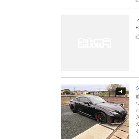
4
+
ボ