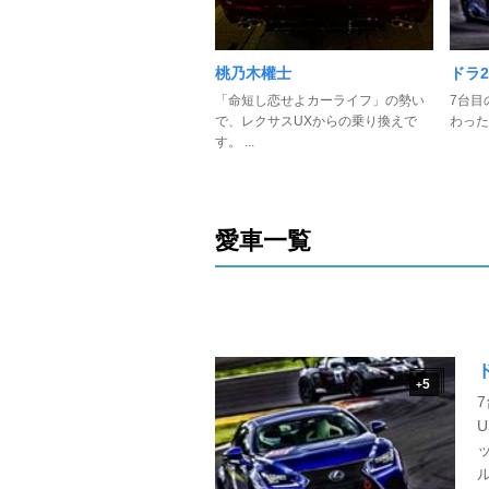
桃乃木權士
ドラ2
「命短し恋せよカーライフ」の勢い
7台目
で、レクサスUXからの乗り換えで
わった "
す。 ...
愛車一覧
ド
5
+
7
U