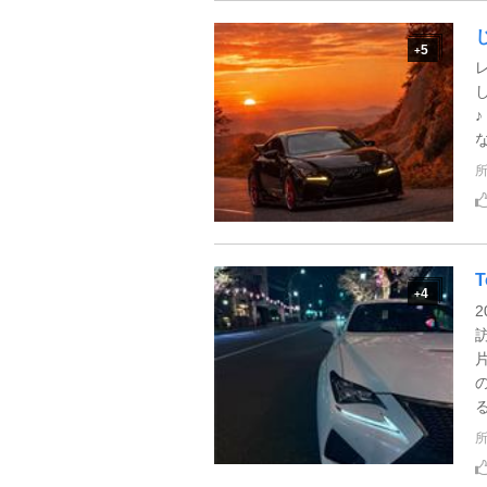
5
+
T
4
+
2