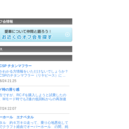
フ会情報
ス
CCSP チタンマフラー
かわかる方情報をいただけないでしょうか？
CCSPのチタンマフラー（リヤピース）に ...
6/24 21:25
ド時の滑り感
古ですが、RC-Fを購入しようと試乗したの
、Mモード時でも2速の低回転からの再加速
7/24 22:07
ーホール エナペタル
タル 約６万キロ走って、乗り心地悪化して
でクラフト経由でオーバーホール の間、純