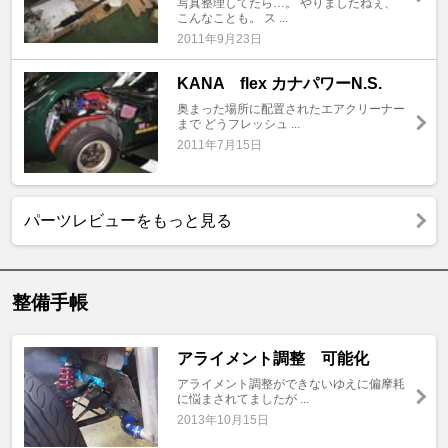
写真整理してたら…。 やりましたねぇ、
こんなことも。 ス ...
2011年9月23日
KANA flex カナパワーN.S.
奥まった場所に配置されたエアクリーナー
まで どうフレッシュ ...
2011年7月15日
パーツレビューをもっと見る
整備手帳
アライメント調整 可能化
アライメント調整ができないゆえに偏摩耗
に悩まされてましたが ...
2013年10月15日