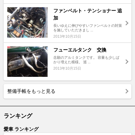
ファンベルト・テンショナー 追
加
長いゆえに伸びやすいファンベルトの対策
を施していただきまし ...
2013年10月15日
フューエルタンク 交換
念願のアルミタンクです。 容量も少しば
かり増えた模様。 巡 ...
2013年10月15日
整備手帳をもっと見る
ランキング
愛車 ランキング