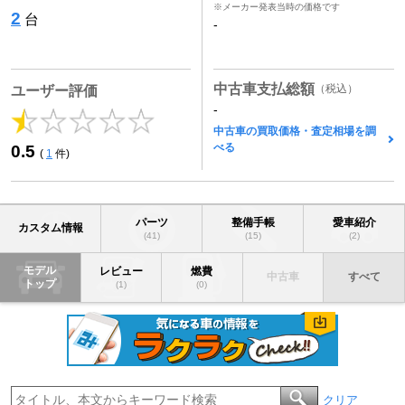
※メーカー発表当時の価格です
2
台
-
中古車支払総額
（税込）
ユーザー評価
-
中古車の買取価格・査定相場を調
べる
0.5
(
1
件)
パーツ
整備手帳
愛車紹介
カスタム情報
(41)
(15)
(2)
モデル
レビュー
燃費
中古車
すべて
トップ
(1)
(0)
クリア