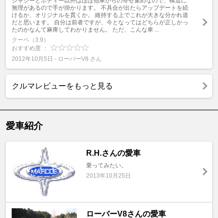
シャシーとボディー以外はほぼ他車からの寄せ集めなので、構造に
無理があるので手が掛かります。 不具合が出たらアップデートを続
けるか、オリジナルを貫くか。 維持する上でこれが大きな分かれ道
だと思います。 自分は前者ですが、今となってはどちらが正しかっ
たのかなんて麻痺してわかりません。 ただ、こんな車 ...
クーペ（3.9）
おすすめ度 ：
2012年10月5日 - ローバーV8 さん
クルマレビューをもっと見る
愛車紹介
R.H.さんの愛車
乗ってみたい。
2013年10月25日
ローバーV8さんの愛車