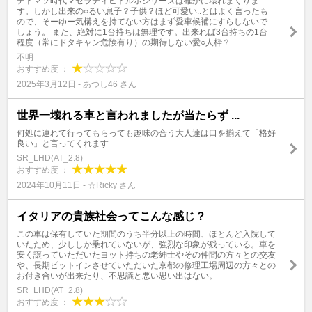
デトマソ時代マセラティビトルボシリーズは確かに壊れまくりま
す。しかし出来の○るい息子？子供？ほど可愛い..とはよく言ったも
ので、そーゆー気構えを持てない方はまず愛車候補にすらしないで
しょう。 また、絶対に1台持ちは無理です。出来れば3台持ちの1台
程度（常にドタキャン危険有り）の期待しない愛○人枠？ ...
不明
おすすめ度 ：
2025年3月12日 - あつし46 さん
世界一壊れる車と言われましたが当たらず ...
何処に連れて行ってもらっても趣味の合う大人達は口を揃えて「格好
良い」と言ってくれます
SR_LHD(AT_2.8)
おすすめ度 ：
2024年10月11日 - ☆Ricky さん
イタリアの貴族社会ってこんな感じ？
この車は保有していた期間のうち半分以上の時間、ほとんど入院して
いたため、少ししか乗れていないが、強烈な印象が残っている。車を
安く譲っていただいたヨット持ちの老紳士やその仲間の方々との交友
や、長期ピットインさせていただいた京都の修理工場周辺の方々との
お付き合いが出来たり、不思議と悪い思い出はない。
SR_LHD(AT_2.8)
おすすめ度 ：