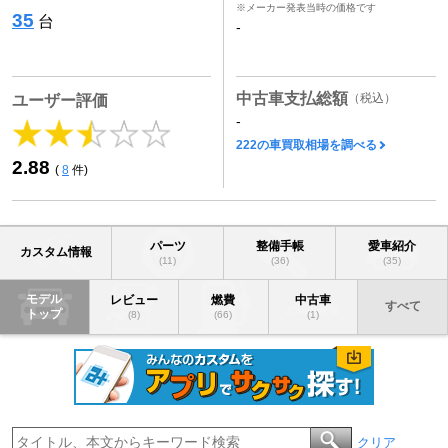
※メーカー発表当時の価格です
35
台
-
中古車支払総額
（税込）
ユーザー評価
-
222の車買取相場を調べる
2.88
(
8
件)
パーツ
整備手帳
愛車紹介
カスタム情報
(11)
(36)
(35)
モデル
レビュー
燃費
中古車
すべて
トップ
(8)
(66)
(1)
クリア