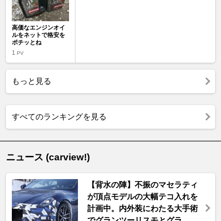
高価なエンジンオイ
ルをネットで格安を
ポチッとね
1
PV
もっと見る
すべてのランキングを見る
ニュース (carview!)
【背水の陣】不振のマセラティ
が頂点モデルの大幅テコ入れを
計画中。内外装にわたる大手術
でグランツーリスモとグラ ...