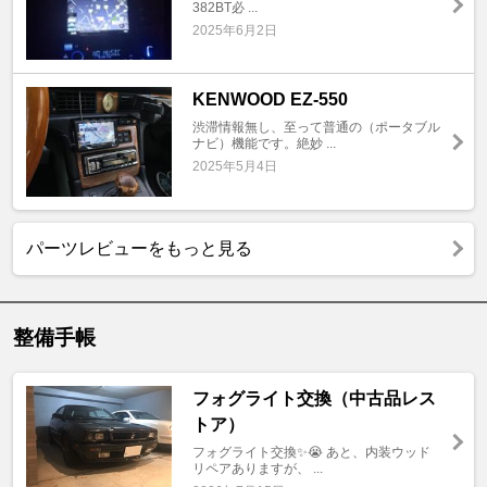
382BT必 ...
2025年6月2日
KENWOOD EZ-550
渋滞情報無し、至って普通の（ポータブル
ナビ）機能です。絶妙 ...
2025年5月4日
パーツレビューをもっと見る
整備手帳
フォグライト交換（中古品レス
トア）
フォグライト交換✨😭 あと、内装ウッド
リペアありますが、 ...