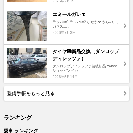
2026年7月15日
エミールガレ🍄
ラッパ🎺1 ラッパ🎺2 なぜか🍄 からの、、
ガラス工 ...
2026年7月3日
タイヤ🛞新品交換（ダンロップ
ディレッツァ）
ダンロップディレッツァ前後新品 Yahoo
ショッピング ハ ...
2026年5月14日
整備手帳をもっと見る
ランキング
愛車 ランキング