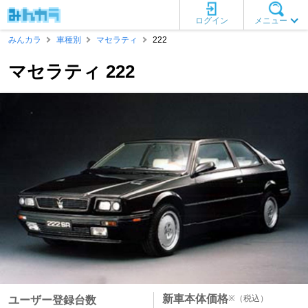
ログイン
メニュー
みんカラ
車種別
マセラティ
222
マセラティ 222
新車本体価格
※
（税込）
ユーザー登録台数