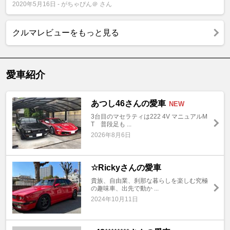
2020年5月16日 - がちゃぴん＠ さん
クルマレビューをもっと見る
愛車紹介
あつし46さんの愛車
NEW
3台目のマセラティは222 4V マニュアルM
T 普段足も ...
2026年8月6日
☆Rickyさんの愛車
貴族、自由業、刹那な暮らしを楽しむ究極
の趣味車、出先で動か ...
2024年10月11日