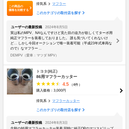
排気系
マフラー
この商品の
価格を比較する
このカテゴリの取付店を探す
ユーザーの最新投稿
2024年8月5日
実は私のMPV、NAなんですけど見た目の迫力が欲しくてターボ用
純正マフラーを装着しておりました。 誰も気づいてくれないけ
ど… しかし今回オークションで唯一装着可能（平成23年式車両な
ので）なマフラー ...
DEMPV
（愛車：マツダ MPV）
トヨタ(純正)
86用マフラーカッター
4.5
（4件）
購入価格：3,000円
排気系
マフラーカッター
このカテゴリの取付店を探す
ユーザーの最新投稿
2024年8月3日
念願の86用マフラーカッター装着 同時に純正OPのマツスピリップ