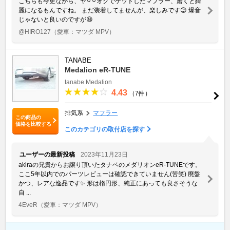
こちらも今更ながら、ヤ⚪︎⚪︎オクでゲットしたマフラー、磨くと綺
麗になるもんですね。 まだ装着してませんが、楽しみです😊 爆音
じゃないと良いのですが😆
@HIRO127
（愛車：マツダ MPV）
TANABE
Medalion eR-TUNE
tanabe
Medalion
4.43
（7件）
排気系
マフラー
この商品の
価格を比較する
このカテゴリの取付店を探す
ユーザーの最新投稿
2023年11月23日
akiraの兄貴からお譲り頂いたタナベのメダリオンeR-TUNEです。
ここ5年以内でのパーツレビューは確認できていません(苦笑) 廃盤
かつ、レアな逸品です✨ 形は楕円形、純正にあっても良さそうな
自 ...
4EveR
（愛車：マツダ MPV）