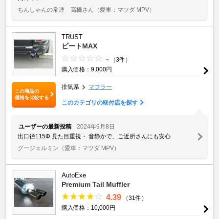
ちんしゃんの常連 高橋さん
（愛車：マツダ MPV）
TRUST
ビートMAX
-
（3件）
購入価格：9,000円
排気系
マフラー
この商品の
価格を比較する
このカテゴリの取付店を探す
ユーザーの最新投稿
2024年9月8日
出口径115Φ 見た目重視・ 音静かで、ご近所さんにも安心
グージェルミン
（愛車：マツダ MPV）
AutoExe
Premium Tail Muffler
4.39
（31件）
購入価格：10,000円