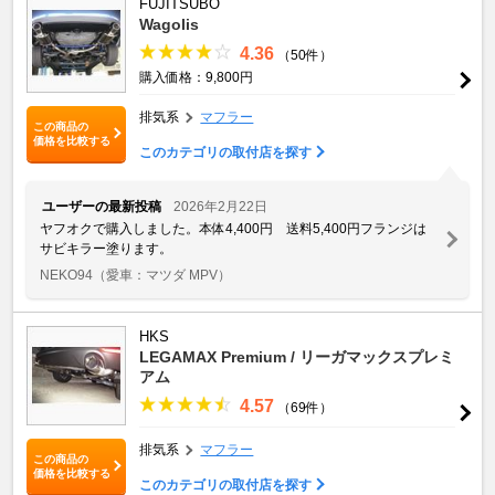
FUJITSUBO
Wagolis
4.36
（50件）
購入価格：9,800円
排気系
マフラー
この商品の
価格を比較する
このカテゴリの取付店を探す
ユーザーの最新投稿
2026年2月22日
ヤフオクで購入しました。本体4,400円 送料5,400円フランジは
サビキラー塗ります。
NEKO94
（愛車：マツダ MPV）
HKS
LEGAMAX Premium / リーガマックスプレミ
アム
4.57
（69件）
排気系
マフラー
この商品の
価格を比較する
このカテゴリの取付店を探す