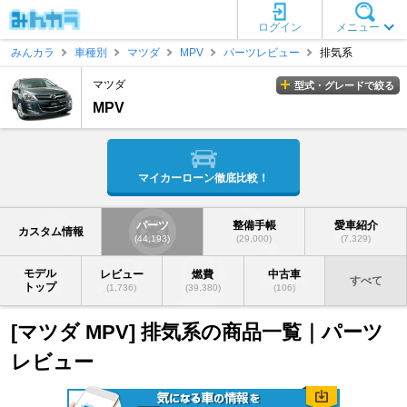
ログイン
メニュー
みんカラ
車種別
マツダ
MPV
パーツレビュー
排気系
マツダ
型式・グレードで絞る
MPV
マイカーローン徹底比較！
パーツ
整備手帳
愛車紹介
カスタム情報
(44,193)
(29,000)
(7,329)
モデル
レビュー
燃費
中古車
すべて
トップ
(1,736)
(39,380)
(106)
[マツダ MPV] 排気系の商品一覧｜パーツ
レビュー