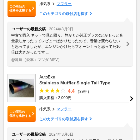
排気系
マフラー
この商品の
価格を比較する
このカテゴリの取付店を探す
ユーザーの最新投稿
2024年3月9日
中古で購入 ネットで見た限り、静かとか純正プラスαとかもっと音
量欲しかったってレビューばかりだったので、音量は変わらない
と思ってましたが、エンジンかけたらブオーン！っと思ってた10
倍は大きかったです ...
@滝連
（愛車：マツダ MPV）
AutoExe
Stainless Muffler Single Tail Type
4.4
（33件）
購入価格：2,000円
排気系
マフラー
この商品の
価格を比較する
このカテゴリの取付店を探す
ユーザーの最新投稿
2024年3月6日