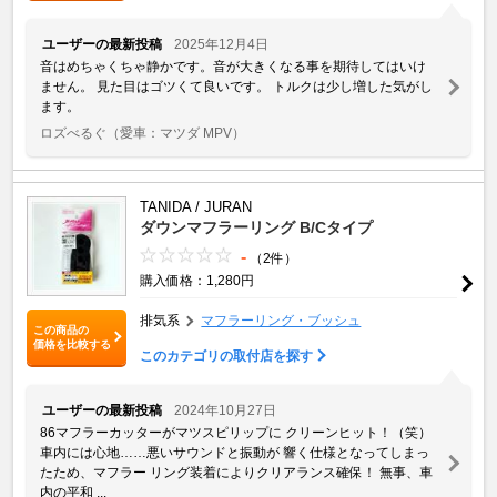
ユーザーの最新投稿
2025年12月4日
音はめちゃくちゃ静かです。音が大きくなる事を期待してはいけ
ません。 見た目はゴツくて良いです。 トルクは少し増した気がし
ます。
ロズべるぐ
（愛車：マツダ MPV）
TANIDA / JURAN
ダウンマフラーリング B/Cタイプ
-
（2件）
購入価格：1,280円
排気系
マフラーリング・ブッシュ
この商品の
価格を比較する
このカテゴリの取付店を探す
ユーザーの最新投稿
2024年10月27日
86マフラーカッターがマツスピリップに クリーンヒット！（笑）
車内には心地……悪いサウンドと振動が 響く仕様となってしまっ
たため、マフラー リング装着によりクリアランス確保！ 無事、車
内の平和 ...