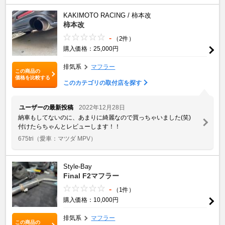
KAKIMOTO RACING / 柿本改
柿本改
-
（2件）
購入価格：25,000円
排気系
マフラー
この商品の
価格を比較する
このカテゴリの取付店を探す
ユーザーの最新投稿
2022年12月28日
納車もしてないのに、あまりに綺麗なので買っちゃいました(笑)
付けたらちゃんとレビューします！！
675tri
（愛車：マツダ MPV）
Style-Bay
Final F2マフラー
-
（1件）
購入価格：10,000円
排気系
マフラー
この商品の