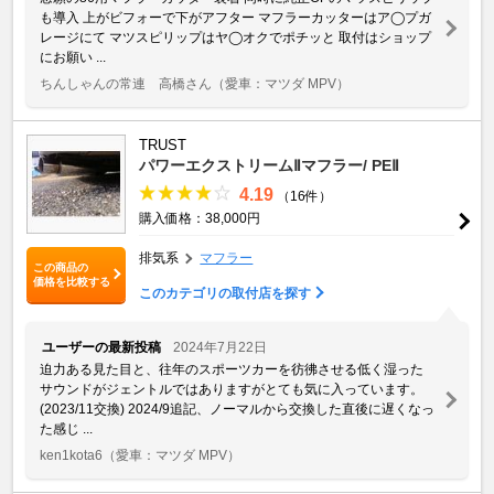
も導入 上がビフォーで下がアフター マフラーカッターはア◯プガ
レージにて マツスピリップはヤ◯オクでポチッと 取付はショップ
にお願い ...
ちんしゃんの常連 高橋さん
（愛車：マツダ MPV）
TRUST
パワーエクストリームⅡマフラー/ PEⅡ
4.19
（16件）
購入価格：38,000円
排気系
マフラー
この商品の
価格を比較する
このカテゴリの取付店を探す
ユーザーの最新投稿
2024年7月22日
迫力ある見た目と、往年のスポーツカーを彷彿させる低く湿った
サウンドがジェントルではありますがとても気に入っています。
(2023/11交換) 2024/9追記、ノーマルから交換した直後に遅くなっ
た感じ ...
ken1kota6
（愛車：マツダ MPV）