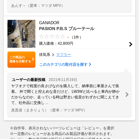
あんす～
（愛車：マツダ MPV）
GANADOR
PASION P.B.S ブルーテール
-
（1件）
購入価格：42,800円
排気系
マフラー
この商品の
価格を比較する
このカテゴリの取付店を探す
ユーザーの最新投稿
2021年11月19日
ヤフオクで程度の良さげなのを購入して、納車前に車屋さんで装
着。 外で聞くと控えめな音だけど、LW3Wと比べると車内が静か
だからなのか、走っている時は野太い低音がわずかに聞こえてき
て、社外品に交換し ...
真貴凌（まきりょう）
（愛車：マツダ MPV）
※自作等、表示されないパーツレビューは「レビュー」を選択
※一定数のレビューがある商品のみ製品評価が表示されます。