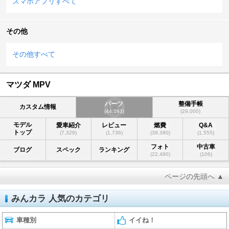
スマホアプリすべて
その他
その他すべて
マツダ MPV
パーツ
整備手帳
カスタム情報
(44,193)
(29,000)
モデル
愛車紹介
レビュー
燃費
Q&A
トップ
(7,329)
(1,736)
(39,380)
(1,555)
フォト
中古車
ブログ
スペック
ランキング
(22,490)
(106)
ページの先頭へ ▲
みんカラ 人気のカテゴリ
車種別
イイね！