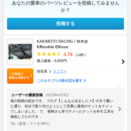
あなたの愛車のパーツレビューを投稿してみません
か？
投稿する
KAKIMOTO RACING / 柿本改
KRnoble Ellisse
4.79
（14件）
購入価格：6,600円
排気系
マフラー
この商品の
価格を比較する
このカテゴリの取付店を探す
ユーザーの最新投稿
2023年4月3日
前の投稿の続きです。 ブログ【こんなん出ましたァ】の方で書い
た通り、自分で取り付けようとして見事に最初のナットをナメっ
てしまいました。 で、 密林さん等でナメったナットを外す工具を
物色してたのです ...
Tar
（愛車：マツダ MPV）