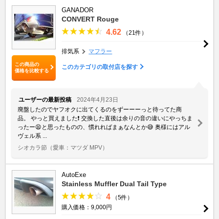
GANADOR
CONVERT Rouge
4.62
（21件）
排気系
マフラー
この商品の
このカテゴリの取付店を探す
価格を比較する
ユーザーの最新投稿
2024年4月23日
廃盤したのでヤフオクに出てくるのをずーーーっと待ってた商
品。 やっと買えました❗️ 交換した直後は余りの音の違いにやっちま
ったー😫と思ったものの、慣れればまぁなんとか😅 奥様にはアル
ヴェル系 ...
シオカラ節
（愛車：マツダ MPV）
AutoExe
Stainless Muffler Dual Tail Type
4
（5件）
購入価格：9,000円