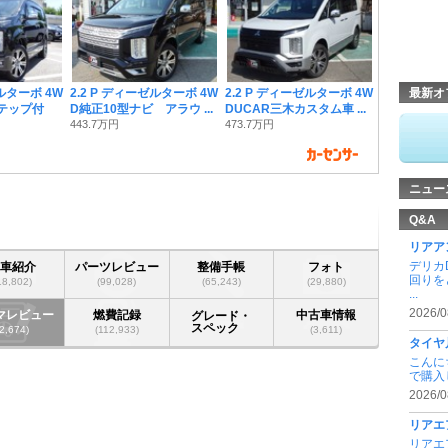
ゼルターボ 4W
2.2 P ディーゼルターボ 4W
2.2 P ディーゼルターボ 4W
最新オ
ステップ付
D純正10型ナビ アラウ ...
DUCAR三木カスタム車 ...
443.7万円
473.7万円
ニュー
Q&A
リアア
デリカ
愛車紹介
パーツレビュー
整備手帳
フォト
回りを
18,802)
(99,028)
(65,243)
(29,880)
...
2026/0
マレビュー
燃費記録
中古車情報
グレード・
スペック
(2,674)
(112,933)
(3,611)
タイヤ
こんに
で購入
2026/0
リアエ
リアエ