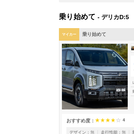
乗り始めて
- デリカD:5
乗り始めて
マイカー
4
おすすめ度：
走行性能
：
無
デザイン
：
無