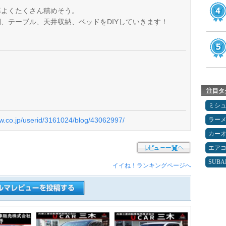
率よくたくさん積めそう。
、テーブル、天井収納、ベッドをDIYしていきます！
注目タ
ミシ
ew.co.jp/userid/3161024/blog/43062997/
ラー
カー
エア
SUBA
イイね！ランキングページへ