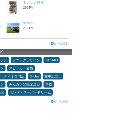
ミカン大好き
296 PV
sensee
293 PV
もっと見る
グ
ュラン
ソニックデザイン
TAKMO
メン
スピーカー交換
オーディオ専門店
N-One
愛車記念日
コン
みんカラ登録記念日
車検
RU
ホンダ・スーパードリーム
もっと見る