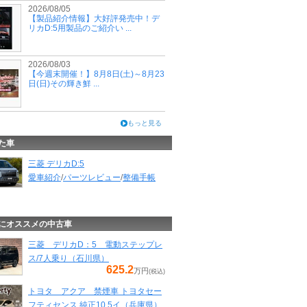
2026/08/05
【製品紹介情報】大好評発売中！デ
リカD:5用製品のご紹介い ...
2026/08/03
【今週末開催！】8月8日(土)～8月23
日(日)その輝き鮮 ...
もっと見る
た車
三菱 デリカD:5
愛車紹介
/
パーツレビュー
/
整備手帳
にオススメの中古車
三菱 デリカD：5 電動ステップレ
ス/7人乗り（石川県）
625.2
万円
(税込)
トヨタ アクア 禁煙車 トヨタセー
フティセンス 純正10.5イ（兵庫県）