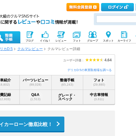
ブログ
イイね！
レビュー
フォト
グループ
スポット
カーライフ
リカD:5
クルマレビュー
クルマレビュー詳細
4.64
ユーザー評価：
デリカD:5の車買取相場を調べる
愛車紹介
パーツレビュー
整備手帳
フォト
18,802)
(99,028)
(65,243)
(29,880)
燃費記録
Q&A
中古車情報
グレード・
スペック
12,933)
(1,513)
(3,611)
イカーローン徹底比較！