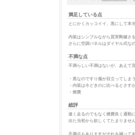
満足している点
とにかくカッコイイ。黒にして本
内装はシンプルながら質実剛健さ
さらに空調パネルはダイヤル式な
不満な点
不満らしい不満はないが、あえて
・黒なのですり傷が目立ってしま
・内装は今どきのに比べるとさす
・燃費
総評
速く走るのでもなく燃費良く通勤
出た当初から欲しくてたまりませ
不満点もありますがそれを補って