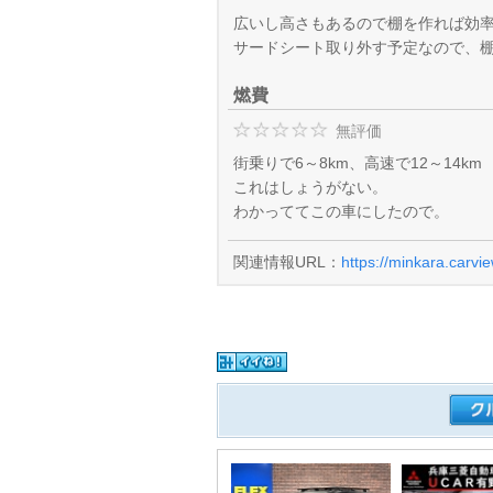
広いし高さもあるので棚を作れば効
サードシート取り外す予定なので、棚
燃費
無評価
街乗りで6～8km、高速で12～14km
これはしょうがない。
わかっててこの車にしたので。
関連情報URL：
https://minkara.carvi