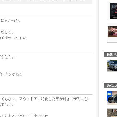
当に良かった。
を感じる。
ので操作しやすい
最近見
言うなら。。
う
がに古さがある
あなた
にでもなく、アウトドアに特化した車が好きでデリカは
んでした。
あまりあるほどにイイ車ですね。