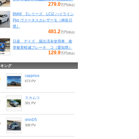
279.0
万円
(税込)
BMW 3シリーズ LCI2 ハイライン
Pkg ヴァーネスカレザーモ（神奈川
県）
481.2
万円
(税込)
日産 デイズ 届出済未使用車 衝
突被害軽減ブレーキ コ（愛知県）
129.9
万円
(税込)
ンキング
capprius
673 PV
スカムコ
391 PV
shinD5
308 PV