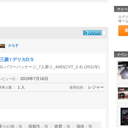
マイペ
ログ
様々
かもす
イベン
三菱 / デリカD:5
G-パワーパッケージ_7人乗り_4WD(CVT_2.4) (2011年)
2019年7月16日
レビュー日：
１人
レジャー
乗車人数：
使用目的：
乗り心地
：
無
積載性
：
無
燃費
：
無
価格
：
無