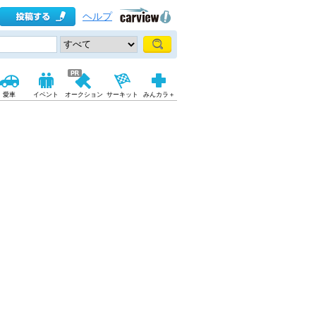
ヘルプ
愛車
イベント
オークション
サーキット
みんカラ＋