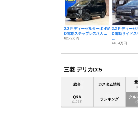
2.2 P ディーゼルターボ 4W
2.2 P ディー
D電動ステップレス/7人 ...
D電動サイド
625.2万円
...
445.4万円
三菱 デリカD:5
総合
カスタム情報
(
Q&A
クル
ランキング
(1,513)