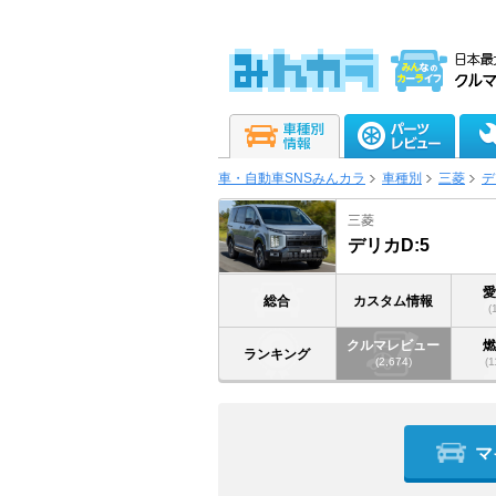
車・自動車SNSみんカラ
車種別
三菱
デ
三菱
デリカD:5
総合
カスタム情報
(
クルマレビュー
ランキング
(2,674)
(1
マ