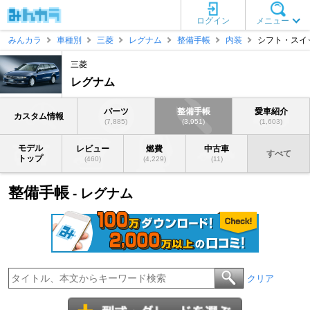
ログイン
メニュー
みんカラ
車種別
三菱
レグナム
整備手帳
内装
シフト・スイ
三菱
レグナム
パーツ
整備手帳
愛車紹介
カスタム情報
(7,885)
(3,951)
(1,603)
モデル
レビュー
燃費
中古車
すべて
トップ
(460)
(4,229)
(11)
整備手帳
- レグナム
クリア