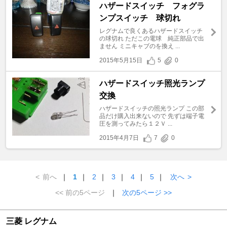
ハザードスイッチ フォグラ
ンプスイッチ 球切れ
レグナムで良くあるハザードスイッチ
の球切れ ただこの電球 純正部品で出
ません ミニキャブのを換え ...
2015年5月15日
5
0
ハザードスイッチ照光ランプ
交換
ハザードスイッチの照光ランプ この部
品だけ購入出来ないので 先ずは端子電
圧を測ってみたら１２Ｖ ...
2015年4月7日
7
0
<
前へ
｜
1
｜
2
｜
3
｜
4
｜
5
｜
次へ
>
<< 前の5ページ
｜
次の5ページ >>
三菱 レグナム