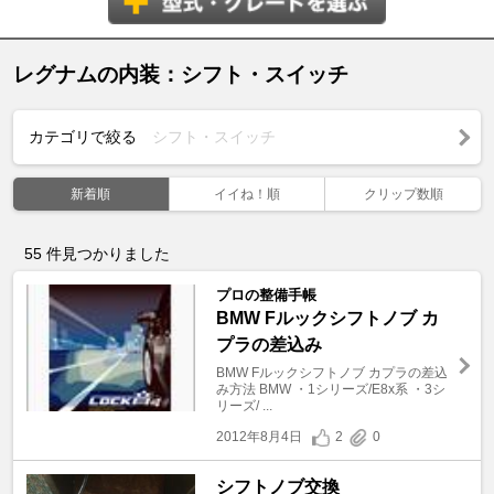
レグナムの内装：シフト・スイッチ
カテゴリで絞る
シフト・スイッチ
新着順
イイね！順
クリップ数順
55
件見つかりました
プロの整備手帳
BMW Fルックシフトノブ カ
プラの差込み
BMW Fルックシフトノブ カプラの差込
み方法 BMW ・1シリーズ/E8x系 ・3シ
リーズ/ ...
2012年8月4日
2
0
シフトノブ交換