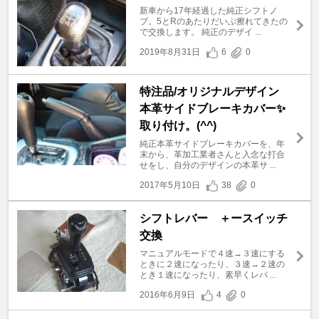
新車から17年経過した純正シフトノ
ブ。5とRのあたりだいぶ擦れてきたの
で交換します。 純正のデザイ ...
2019年8月31日
6
0
特注品/オリジナルデザイン
本革サイドブレーキカバー✨
取り付け。(^^)
純正本革サイドブレーキカバーを、年
末から、革加工業者さんと入念な打合
せをし、自分のデザインの本革サ ...
2017年5月10日
38
0
シフトレバー ＋ースイッチ
交換
マニュアルモードで４速→３速にする
ときに２速になったり、３速→２速の
とき１速になったり、素早くレバ ...
2016年6月9日
4
0