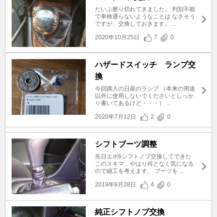
だいぶ擦り切れてきました。 判別不能
で車検通らないようなことは なさそう
ですが、交換しておきます。 ...
2020年10月25日
7
0
ハザードスイッチ ランプ交
換
今回購入の日産のランプ （本来の用途
以外に使用しないでくださいとしっか
り書いてあるけど・・・） ...
2020年7月12日
2
0
シフトブーツ調整
先日エボ6シフトノブ交換してできた
このスキマ、やはり何となく気になる
ので細工を考えます。 ブーツを ...
2019年9月28日
4
0
純正シフトノブ交換