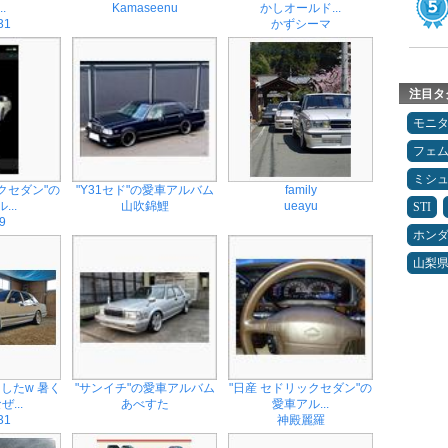
..
Kamaseenu
かしオールド...
31
かずシーマ
注目タ
モニ
フェ
ミシ
クセダン"の
"Y31セド"の愛車アルバム
family
...
山吹錦鯉
ueayu
STI
9
ホン
山梨
したw 暑く
"サンイチ"の愛車アルバム
"日産 セドリックセダン"の
...
あべすた
愛車アル...
31
神殿麗羅