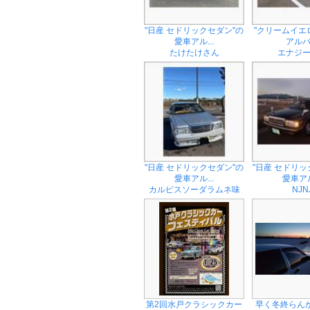
"日産 セドリックセダン"の
"クリームイエ
愛車アル...
アル
たけたけさん
エナジ
"日産 セドリックセダン"の
"日産 セドリッ
愛車アル...
愛車アル
カルピスソーダラムネ味
NJN
第2回水戸クラシックカー
早く冬終らんか