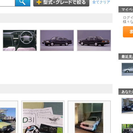
全てクリア
マイペ
ログ
様々
最近見
あなた