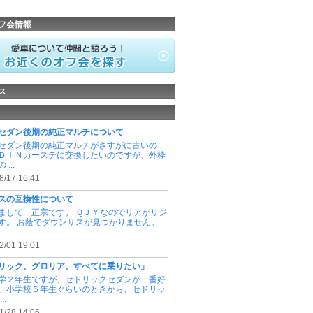
フ会情報
ス
セダン後期の純正マルチについて
セダン後期の純正マルチがさすがに古いの
ＤＩＮカーステに交換したいのですが、外枠
...
8/17 16:41
スの互換性について
まして 正宗です。 ＱＪＹなのでリアがリジ
す。 お蔭でダウンサスが見つかりません。
2/01 19:01
リック、グロリア、すべてに乗りたい」
学２年生ですが、セドリックセダンが一番好
、小学校５年生ぐらいのときから、セドリッ
..
1/28 14:06