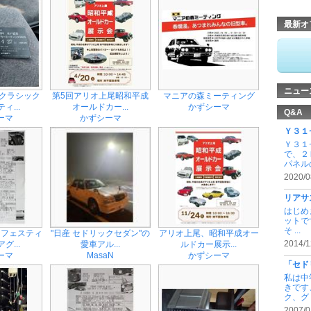
最新オ
ニュー
楽クラシック
第5回アリオ上尾昭和平成
マニアの森ミーティング
ィ...
オールドカー...
かずシーマ
Q&A
ーマ
かずシーマ
Ｙ３１
Ｙ３１
で、２
パネルの 
2020/0
リアサ
はじめ
ットで
そ ...
ーフェスティ
"日産 セドリックセダン"の
アリオ上尾、昭和平成オー
2014/1
グ...
愛車アル...
ルドカー展示...
ーマ
MasaN
かずシーマ
「セド
私は中
きです
ク、グ .
2007/0