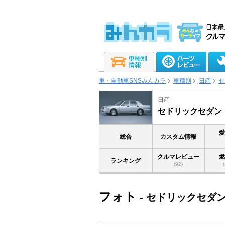
車・自動車SNSみんカラ
車種別
日産
セ
日産
セドリックセダン
総合
カスタム情報
クルマレビュー
ランキング
(92)
フォト
- セドリックセダ