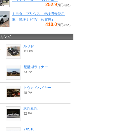
252.9
万円
(税込)
トヨタ プリウス 登録済未使用
車 純正ナビTV（佐賀県）
410.0
万円
(税込)
ンキング
ルリお
111 PV
琵琶湖ライナー
73 PV
トウカイハイヤー
48 PV
弐丸丸丸
32 PV
YXS10