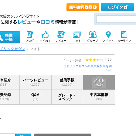
ブログ
イイね！
レビュー
フォト
グループ
スポット
カーライフ
ドリックセダン
フォト
3.72
ユーザー評価：
セドリックセダンの車買取相場を調
べる
愛車紹介
パーツレビュー
整備手帳
フォト
(733)
(1,355)
(2,120)
(919)
燃費記録
Q&A
中古車情報
グレード・
スペック
(4,973)
(31)
(33)
ン