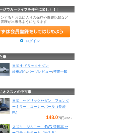
ージでカーライフを便利に楽しく！！
インするとお気に入りの保存や燃費記録など
な管理が出来るようになります
ログイン
た車
日産 セドリックセダン
愛車紹介
/
パーツレビュー
/
整備手帳
にオススメの中古車
日産 セドリックセダン フェンダ
ーミラー コーナーポール（長崎
県）
148.0
万円
(税込)
スズキ ジムニー 4WD 禁煙車 セ
ーフティサポート（岩手県）