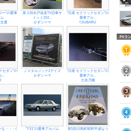
ロー"の愛車
第３回水戸道楽TV旧車サ
"日産 セドリックセダン"の
バム
ミット202...
愛車アル...
ー交通
かずシーマ
f.SUBARU
PVラ
クセダン"の
ノスタルジック2デイズ
"日産 セドリックセダン"の
...
かずシーマ
愛車アル...
J
土佐乃國
な・・・(
"Y31"の愛車アルバム
第5回川島町昭和平成なつ