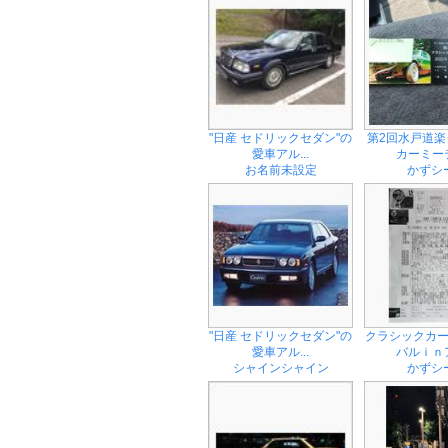
"日産 セドリックセダン"の
第2回水戸道
愛車アル...
カーミーテ
お名前未設定
かずシ
"日産 セドリックセダン"の
クラシックカ
愛車アル...
バルｉｎア
シャインシャイン
かずシ