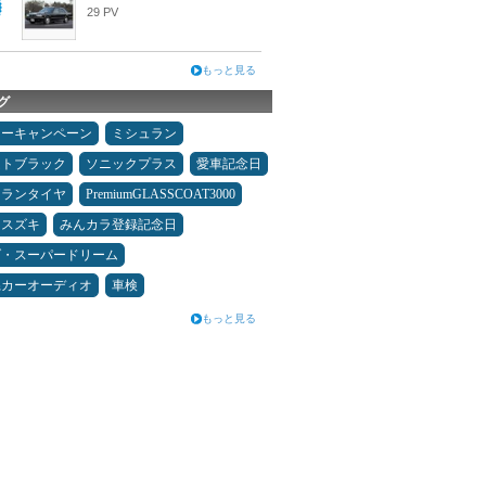
29 PV
もっと見る
グ
ターキャンペーン
ミシュラン
ムトブラック
ソニックプラス
愛車記念日
ュランタイヤ
PremiumGLASSCOAT3000
スズキ
みんカラ登録記念日
ダ・スーパードリーム
県カーオーディオ
車検
もっと見る