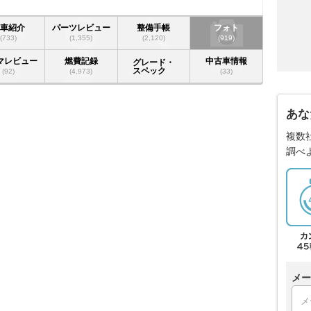
愛車紹介
パーツレビュー
整備手帳
フォト
(733)
(1,355)
(2,120)
(919)
マレビュー
燃費記録
中古車情報
グレード・
スペック
(92)
(4,973)
(33)
あな
複数
調べ
メー