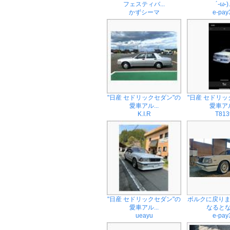
フェスティバ...
´-ω-).
かずシーマ
e-pay
"日産 セドリックセダン"の
"日産 セドリッ
愛車アル...
愛車アル
K.I.R
T813
"日産 セドリックセダン"の
ボルクに戻りま
愛車アル...
なるとなぜ
ueayu
e-pay