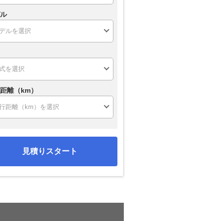
ル
距離（km）
見積りスタート