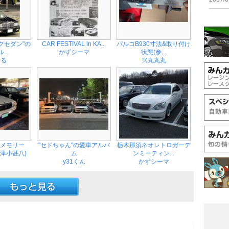
クセダン"の
CAR FESTIVAL in KA...
バルコB930寸法&取り付け
...
かずシーマ
状態(参...
はる
弐丸丸丸
トメモリー
"セドちゃん"の愛車アルバ
栃木那須ネオレトロガーデ
根津小甚八)
ム
ンミーティン...
y31くん
かずシーマ