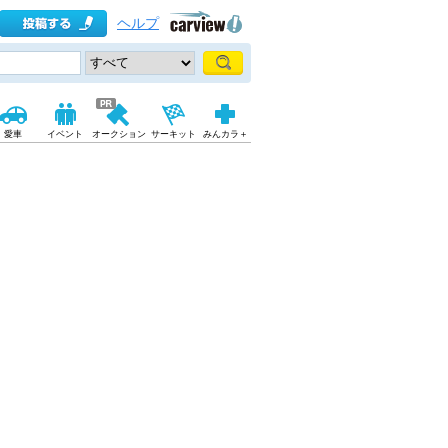
ヘルプ
愛車
イベント
オークション
サーキット
みんカラ＋