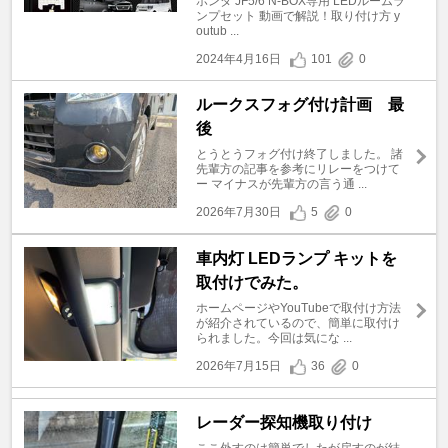
ホンダ JF5/6 N-BOX専用 LEDルームラ
ンプセット 動画で解説！取り付け方 y
outub ...
2024年4月16日
101
0
ルークスフォグ付け計画 最
後
とうとうフォグ付け終了しました。 諸
先輩方の記事を参考にリレーをつけて
ー マイナスが先輩方の言う通 ...
2026年7月30日
5
0
車内灯 LEDランプ キットを
取付けでみた。
ホームページやYouTubeで取付け方法
が紹介されているので、簡単に取付け
られました。今回は気にな ...
2026年7月15日
36
0
レーダー探知機取り付け
ここ外すのは簡単でしたが戻すのが結