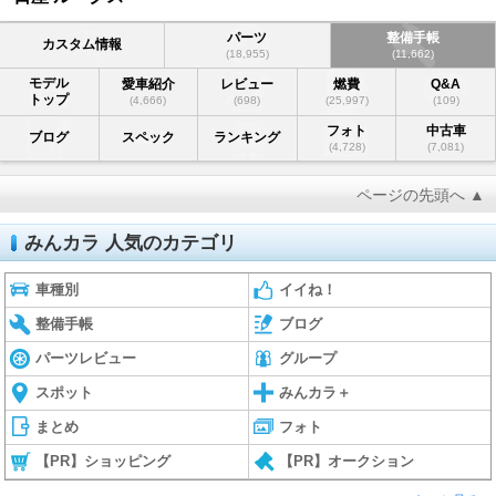
パーツ
整備手帳
カスタム情報
(18,955)
(11,662)
モデル
愛車紹介
レビュー
燃費
Q&A
トップ
(4,666)
(698)
(25,997)
(109)
フォト
中古車
ブログ
スペック
ランキング
(4,728)
(7,081)
ページの先頭へ ▲
みんカラ 人気のカテゴリ
車種別
イイね！
整備手帳
ブログ
パーツレビュー
グループ
スポット
みんカラ＋
まとめ
フォト
【PR】ショッピング
【PR】オークション