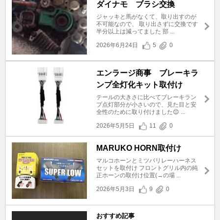
ダイナモ ブラシ交換
ジャッキと馬がなくて、取り出すのが
不可能なので、 取り出さずに交換です
半分以上は減ってました 部 ...
2026年6月24日
5
0
エンラージ商事 ブレーキラ
ンプ全灯化キット取付け
テールの大きさに比べてブレーキラン
プ点灯部分が小さいので、見た目と安
全性のために取り付けました😊 ...
2026年5月5日
11
0
MARUKO HORN取付け
マルコホーンとミツバリレーハーネス
セットを取付け フロントグリル内の純
正ホーンの取付け位置(→の場 ...
2026年5月3日
9
0
おすすめ記事