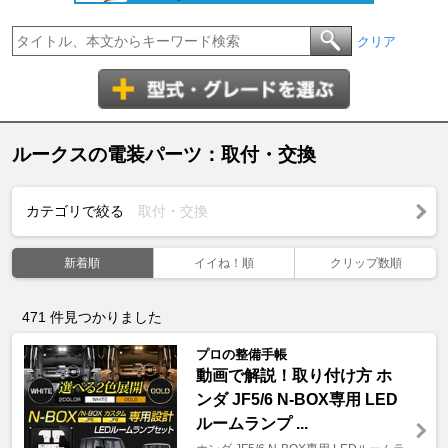
クリア
ルークスの電装パーツ：取付・交換
カテゴリで絞る
取付・交換
新着順
イイね！順
クリップ数順
471
件見つかりました
プロの整備手帳
動画で解説！取り付け方 ホ
ンダ JF5/6 N-BOX専用 LED
ルームランプ ...