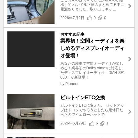
構手間 ハンドル下側のまとめてる中に
電源ありました、取り出しキッ ...
2026年7月2日
9
0
おすすめ記事
業界初！空間オーディオを楽
しめるディスプレイオーディ
オ登場！
あなたの愛車で空間オーディオが楽し
める！業界初のDolby Atmosに対応し
たディスプレイオーディオ「DMH-SF1
000」が新登場！
by Pioneer
ビルトインETC交換
ビルトインETCに変えた。 セットアッ
プはトヨタでやろうとしたら定休日だ
ったのでイエローハットで
2026年6月29日
6
1