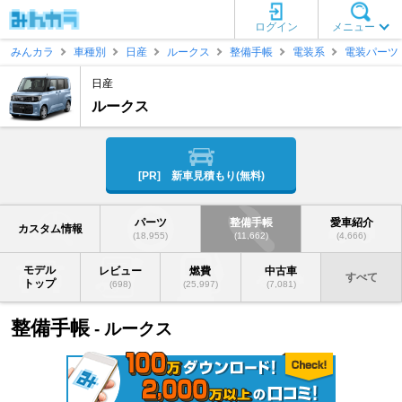
ログイン
メニュー
みんカラ
車種別
日産
ルークス
整備手帳
電装系
電装パーツ
日産
ルークス
[PR] 新車見積もり(無料)
パーツ
整備手帳
愛車紹介
カスタム情報
(18,955)
(11,662)
(4,666)
モデル
レビュー
燃費
中古車
すべて
トップ
(698)
(25,997)
(7,081)
整備手帳
- ルークス