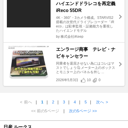
ハイエンドドラレコを再定義
iReco 55DR
4K・360°・3カメラ構成。STARVIS2
搭載の次世代ドライブレコーダー「iR
eco」は駐車監視・証拠能力を重視し
たハイエンドモデル
by 株式会社iKeep
エンラージ商事 テレビ・ナ
ビキャンセラー
同乗者を退屈させない為にはコレはマ
ストでしょう🤔 メーター上のボックス
とモニター上のパネルを外し ...
2026年5月3日
10
0
<
前へ
｜
1
｜
2
｜
3
｜
4
｜
5
｜
次へ
>
<< 前の5ページ
｜
次の5ページ >>
日産 ルークス