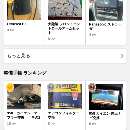
Ottocast E2
大陸製 フロントコン
Panasonic ストラー
トロールアームセッ
ダ
9
PV
ト
4
PV
6
PV
もっと見る
整備手帳 ランキング
958 カイエン マ
エアコンフィルター
958 カイエン 純正ナ
フラー交換 その2
交換
ビ交換
10
8
8
PV
PV
PV