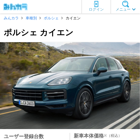
ログイン
メニュー
みんカラ
車種別
ポルシェ
カイエン
ポルシェ カイエン
新車本体価格
※
（税込）
ユーザー登録台数