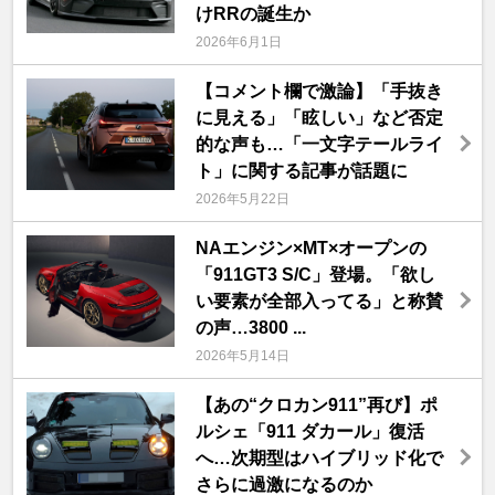
けRRの誕生か
2026年6月1日
【コメント欄で激論】「手抜き
に見える」「眩しい」など否定
的な声も…「一文字テールライ
ト」に関する記事が話題に
2026年5月22日
NAエンジン×MT×オープンの
「911GT3 S/C」登場。「欲し
い要素が全部入ってる」と称賛
の声…3800 ...
2026年5月14日
【あの“クロカン911”再び】ポ
ルシェ「911 ダカール」復活
へ…次期型はハイブリッド化で
さらに過激になるのか