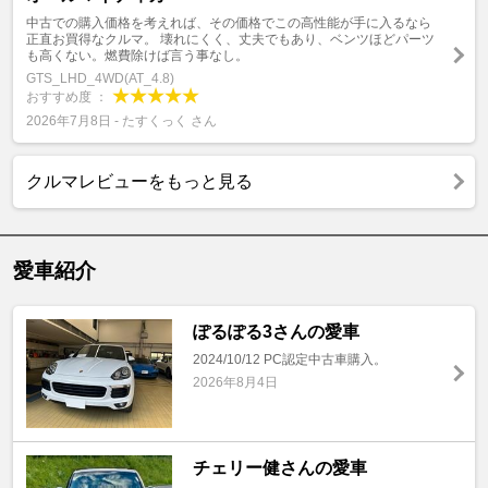
中古での購入価格を考えれば、その価格でこの高性能が手に入るなら
正直お買得なクルマ。 壊れにくく、丈夫でもあり、ベンツほどパーツ
も高くない。燃費除けば言う事なし。
GTS_LHD_4WD(AT_4.8)
おすすめ度 ：
2026年7月8日 - たすくっく さん
クルマレビューをもっと見る
愛車紹介
ぽるぽる3さんの愛車
2024/10/12 PC認定中古車購入。
2026年8月4日
チェリー健さんの愛車