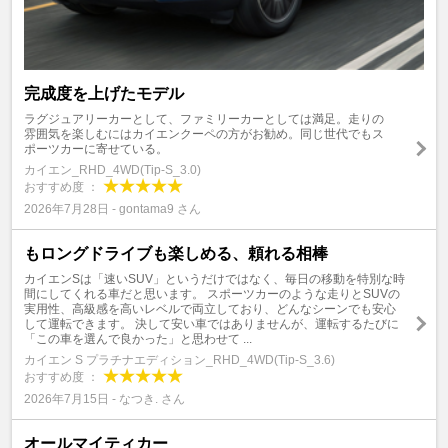
完成度を上げたモデル
ラグジュアリーカーとして、ファミリーカーとしては満足。走りの
雰囲気を楽しむにはカイエンクーペの方がお勧め。同じ世代でもス
ポーツカーに寄せている。
カイエン_RHD_4WD(Tip-S_3.0)
おすすめ度 ：
2026年7月28日 - gontama9 さん
もロングドライブも楽しめる、頼れる相棒
カイエンSは「速いSUV」というだけではなく、毎日の移動を特別な時
間にしてくれる車だと思います。 スポーツカーのような走りとSUVの
実用性、高級感を高いレベルで両立しており、どんなシーンでも安心
して運転できます。 決して安い車ではありませんが、運転するたびに
「この車を選んで良かった」と思わせて ...
カイエン S プラチナエディション_RHD_4WD(Tip-S_3.6)
おすすめ度 ：
2026年7月15日 - なつき. さん
オールマイティカー