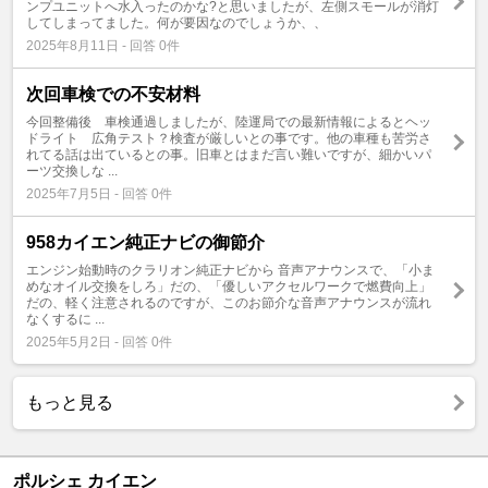
ンプユニットへ水入ったのかな?と思いましたが、左側スモールが消灯
してしまってました。何が要因なのでしょうか、、
2025年8月11日 - 回答 0件
次回車検での不安材料
今回整備後 車検通過しましたが、陸運局での最新情報によるとヘッ
ドライト 広角テスト？検査が厳しいとの事です。他の車種も苦労さ
れてる話は出ているとの事。旧車とはまだ言い難いですが、細かいパ
ーツ交換しな ...
2025年7月5日 - 回答 0件
958カイエン純正ナビの御節介
エンジン始動時のクラリオン純正ナビから 音声アナウンスで、「小ま
めなオイル交換をしろ」だの、「優しいアクセルワークで燃費向上」
だの、軽く注意されるのですが、このお節介な音声アナウンスが流れ
なくするに ...
2025年5月2日 - 回答 0件
もっと見る
ポルシェ カイエン