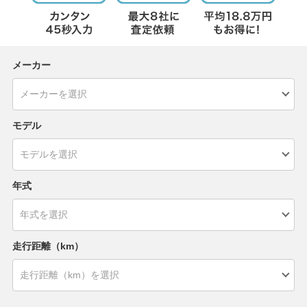
メーカー
モデル
年式
走行距離（km）