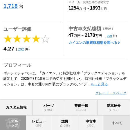
※メーカー発表当時の価格です
1,718
台
1254
1893
～
万円
万円
中古車支払総額
（税込）
ユーザー評価
47
2170
～
万円
万円
（
309
件）
カイエンの車買取相場を調べる
4.27
(
292
件)
プロフィール
ポルシェジャパンは、「カイエン」に特別仕様車「ブラックエディション」を
設定して、2025年7月10日に予約受注を開始した。 特別仕様車「ブラックエデ
ィション」は、車名の通り内外装にブラックのアイテ ...
もっと見る
グレード・スペック
パーツ
整備手帳
愛車紹介
カスタム情報
(1,951)
(1,891)
(1,718)
モデル
レビュー
燃費
中古車
すべて
トップ
(292)
(2,988)
(309)