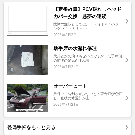
【定番故障】PCV破れ→ヘッド
カバー交換 悪夢の連続
故障の症状としては、 ・アイドルハンチ
ング ・キュルキュル ...
2026年8月2日
助手席の水漏れ修理
天井とかの滴りもないのですが、助手席側
の前後の足元がずぶ濡 ...
2026年7月31日
オーバーヒート
旅行中、冷却水が少ないとの警告灯が点灯
し、直後に水温計が上 ...
2026年7月24日
整備手帳をもっと見る