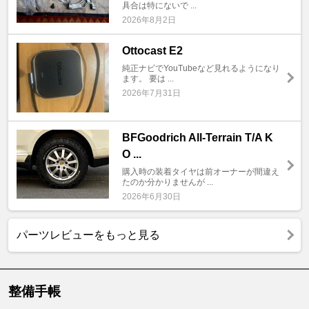
具合は特にないで ...
2026年8月2日
Ottocast E2
純正ナビでYouTubeなど見れるようになり
ます。 要は ...
2026年7月31日
BFGoodrich All-Terrain T/A K
O ...
購入時の装着タイヤは前オーナーが間違え
たのか分かりませんが ...
2026年6月30日
パーツレビューをもっと見る
整備手帳