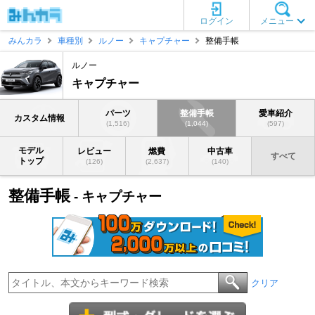
ログイン
メニュー
みんカラ
車種別
ルノー
キャプチャー
整備手帳
ルノー
キャプチャー
パーツ
整備手帳
愛車紹介
カスタム情報
(1,516)
(1,044)
(597)
モデル
レビュー
燃費
中古車
すべて
トップ
(126)
(2,637)
(140)
整備手帳
- キャプチャー
クリア