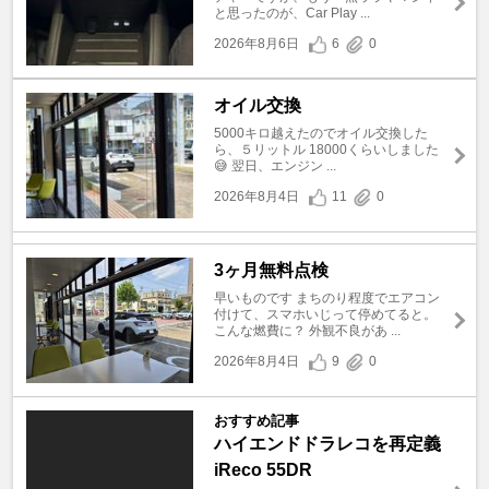
と思ったのが、Car Play ...
2026年8月6日
6
0
オイル交換
5000キロ越えたのでオイル交換した
ら、５リットル 18000くらいしました
😅 翌日、エンジン ...
2026年8月4日
11
0
3ヶ月無料点検
早いものです まちのり程度でエアコン
付けて、スマホいじって停めてると。
こんな燃費に？ 外観不良があ ...
2026年8月4日
9
0
おすすめ記事
ハイエンドドラレコを再定義
iReco 55DR