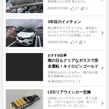
部品屋さんに注文 値上がりし ...
2026年7月19日
17
0
3年目のイメチェン
我が家のキャプチャーさん、基本的に
はフルノーマルですがちょこっと貼り
ものカスタマイズは実施しており ...
2026年7月19日
8
0
おすすめ記事
雨の日もクリアなガラスで安
全運転！キイロビンゴールド
50年以上のロングセラー！雨の日の視
界不良解消ならキイロビン
by 株式会社プロスタッフ
LEDリアウインカー交換
LED化したリアウインカー、早くも劣
化。 ハザード点けている時、右ウイン
カーがチラついていることに ...