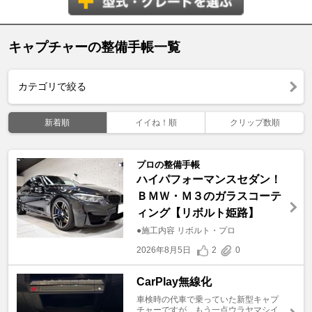
キャプチャーの整備手帳一覧
カテゴリで絞る
新着順
イイね！順
クリップ数順
プロの整備手帳
ハイパフォーマンスセダン！
ＢＭＷ・Ｍ３のガラスコーテ
ィング【リボルト姫路】
●施工内容 リボルト・プロ
2026年8月5日
2
0
CarPlay無線化
車検時の代車で乗っていた新型キャプ
チャーですが、もう一点ウラヤマシイ