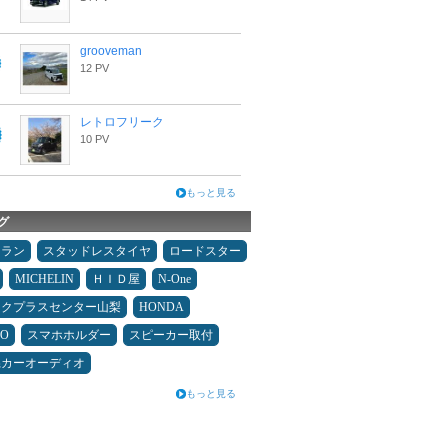
grooveman
12 PV
レトロフリーク
10 PV
もっと見る
グ
ュラン
スタッドレスタイヤ
ロードスター
MICHELIN
ＨＩＤ屋
N-One
ックプラスセンター山梨
HONDA
MO
スマホホルダー
スピーカー取付
県カーオーディオ
もっと見る