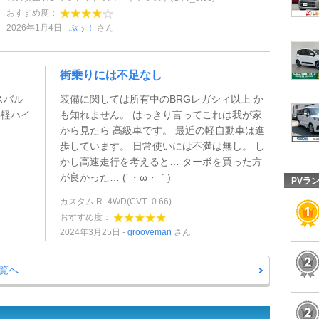
おすすめ度：
2026年1月4日
ぷぅ！
さん
街乗りには不足なし
スバル
装備に関しては所有中のBRGレガシィ以上 か
い軽ハイ
も知れません。 はっきり言ってこれは我が家
から見たら 高級車です。 最近の軽自動車は進
歩しています。 日常使いには不満は無し。 し
かし高速走行を考えると… ターボを買った方
が良かった… (´・ω・｀)
PVラ
カスタム R_4WD(CVT_0.66)
おすすめ度：
2024年3月25日
grooveman
さん
覧へ