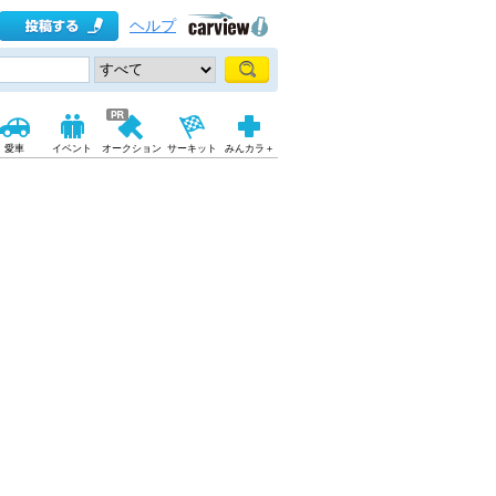
ヘルプ
愛車
イベント
オークション
サーキット
みんカラ＋