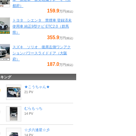
都府）
159.9
万円
(税込)
トヨタ シエンタ 禁煙車 登録済未
使用車 純正9型ナビ ETC2.0（群馬
県）
355.9
万円
(税込)
スズキ ソリオ 後席左側ワンアク
ションパワースライドドア（大阪
府）
187.0
万円
(税込)
ンキング
★こうちゃん★
21 PV
むらもっち
14 PV
☆彡六連星☆彡
14 PV