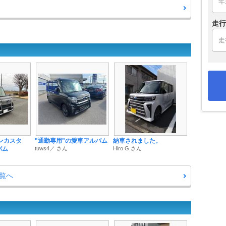
走行
ンカスタ
"通勤専用"の愛車アルバム
納車されました。
バム
tuws4／ さん
Hiro G さん
覧へ