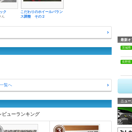
ック
こだわりのホイールバラン
さん
ス調整 その２
最新オ
茨城県
長野県
問一覧へ
ニュー
ツレビューランキング