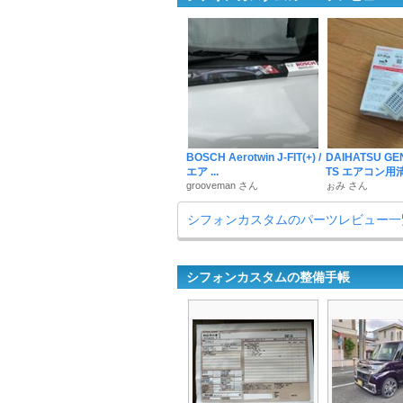
BOSCH Aerotwin J-FIT(+) /
DAIHATSU GE
エア ...
TS エアコン用清浄
grooveman さん
ぉみ さん
シフォンカスタムのパーツレビュー一
シフォンカスタムの整備手帳