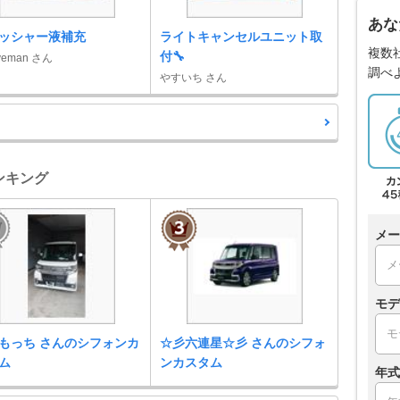
あな
ッシャー液補充
ライトキャンセルユニット取
複数
付🔧
veman さん
調べ
やすいち さん
ンキング
メー
モデ
もっち さんのシフォンカ
☆彡六連星☆彡 さんのシフォ
ム
ンカスタム
年式