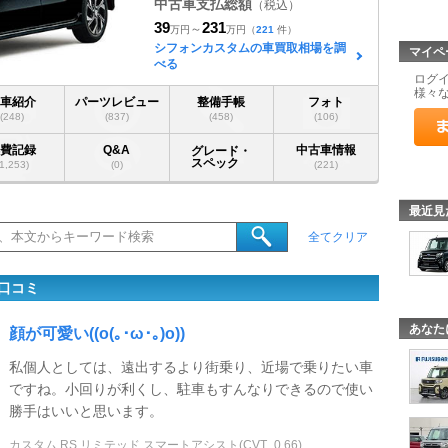
中古車支払総額
（税込）
39
231
～
万円
万円
（
221
件）
シフォンカスタムの車買取相場を調
マイペ
べる
ログ
様々
愛車紹介
パーツレビュー
整備手帳
フォト
(248)
(837)
(458)
(106)
燃費記録
Q&A
中古車情報
グレード・
スペック
(1,253)
(0)
(221)
最近見
全てクリア
口コミ
あなた
顔が可愛い((o(｡･ω･｡)o))
私個人としては、遠出するより街乗り、近場で乗りたい車
ですね。小回りが利くし、駐車もすんなりできるので使い
勝手はいいと思います。
カスタム RS リミテッド スマートアシスト(CVT_0.66)