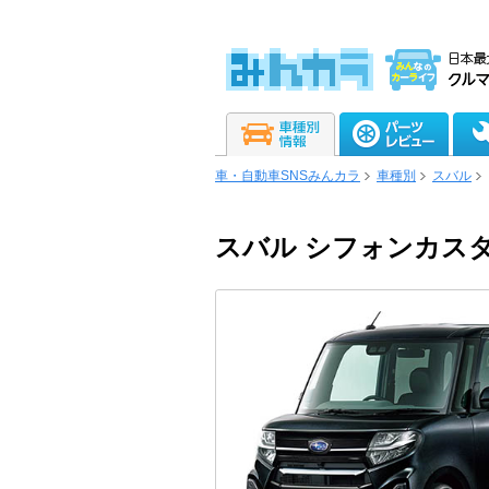
車・自動車SNSみんカラ
車種別
スバル
スバル シフォンカス