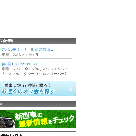
フ会情報
スバル車オーナー限定 筑波山 ...
車種：スバル 全モデル
第8回 CROSSOVER7 ...
車種：スバル 全モデル , スバル エクシー
ガ , スバル エクシーガ クロスオーバー7
ス