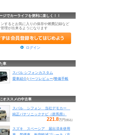
ージでカーライフを便利に楽しく！！
インするとお気に入りの保存や燃費記録など
な管理が出来るようになります
ログイン
た車
スバル シフォンカスタム
愛車紹介
/
パーツレビュー
/
整備手帳
にオススメの中古車
スバル シフォン 当社デモカー
純正パナソニックナビ（群馬県）
221.8
万円
(税込)
スズキ スペーシア 届出済未使用
車 禁煙車 衝突軽減ブレーキ（京