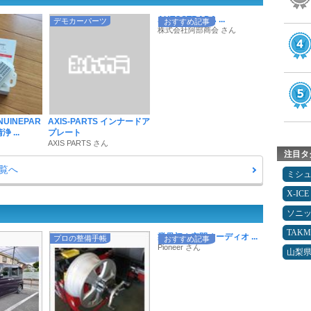
AUTOSTRADA ...
デモカーパーツ
おすすめ記事
株式会社阿部商会 さん
NUINEPAR
AXIS-PARTS インナードア
 ...
プレート
AXIS PARTS さん
注目タ
覧へ
ミシ
X-ICE
ソニ
TAK
業界初！空間オーディオ ...
プロの整備手帳
おすすめ記事
Pioneer さん
山梨