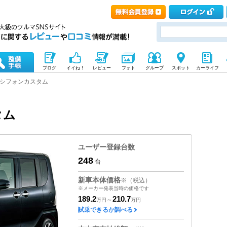
ブログ
イイね！
レビュー
フォト
グループ
スポット
カーライフ
シフォンカスタム
タム
ユーザー登録台数
248
台
新車本体価格
※（税込）
※メーカー発表当時の価格です
189.2
210.7
～
万円
万円
試乗できるか調べる