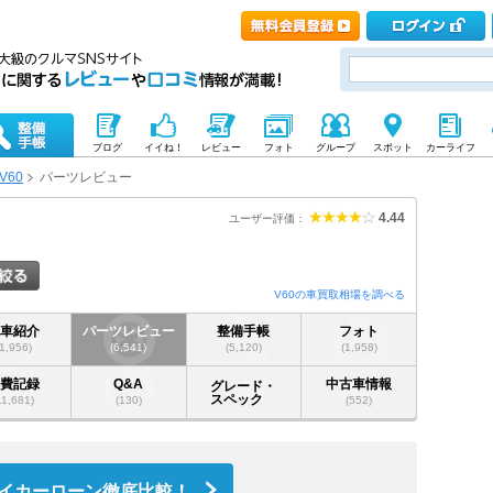
ブログ
イイね！
レビュー
フォト
グループ
スポット
カーライフ
V60
パーツレビュー
4.44
ユーザー評価：
V60の車買取相場を調べる
愛車紹介
パーツレビュー
整備手帳
フォト
(1,956)
(6,541)
(5,120)
(1,958)
燃費記録
Q&A
中古車情報
グレード・
スペック
11,681)
(130)
(552)
イカーローン徹底比較！