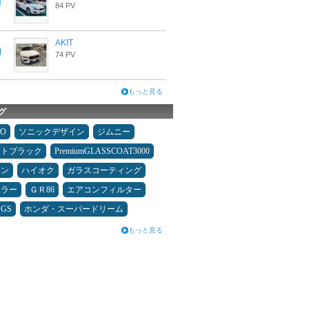
84 PV
AKIT
74 PV
もっと見る
グ
MO
ソニックデザイン
ジムニー
ムトブラック
PremiumGLASSCOAT3000
コン
ハイオク
ガラスコーティング
ュラー
ＧＲ86
エアコンフィルター
GS
ホンダ・スーパードリーム
もっと見る