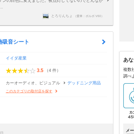
ゲンの白色に変えました。夜点灯してないのでどんなか
.
とろりんちょ
（愛車：ボルボ V60）
熱吸音シート
イイダ産業
あな
複数
（4 件）
3.5
調べ
カーオーディオ、ビジュアル
デッドニング用品
このカテゴリの取付店を探す
メー
1日