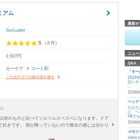
ミアム
最新オ
SurLuster
（3 件）
5
ニュー
2,927円
Q&A
カーケア
コート剤
「キー
このカテゴリの取付店を探す
201
記シチ
...
2026/0
ヘッド
ただた
6日
に、ヘ
FBでも .
 以前のものと比べてツルツルスベスベになります。ドア
2026/0
て好きです。 雨が降っていないので撥水の感じは分かり
メモリ
volvo