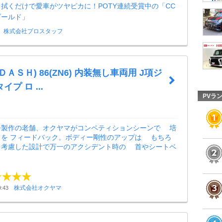
拭くだけで愛車がツヤピカに！POTY連続受賞中の「CC
ゴールド」
株式会社プロスタッフ
ＡＳＨ) 86(ZN6) 内装無し車両用 J項ジ
プ ロ ...
PVラ
ー製作の老舗、オクヤマがコンペティションシーンで 培
ウを フィードバック。ボディー剛性のアップは もちろ
を考慮した設計で万一のアクシデント時の 首やシートベ
株式会社オクヤマ
:43