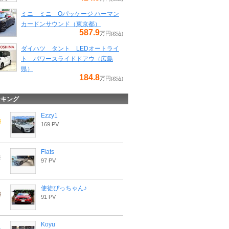
ミニ ミニ Oパッケージ ハーマン
カードンサウンド（東京都）
587.9
万円
(税込)
ダイハツ タント LEDオートライ
ト パワースライドドアウ（広島
県）
184.8
万円
(税込)
ンキング
Ezzy1
169 PV
Flats
97 PV
使徒ぴっちゃん♪
91 PV
Koyu