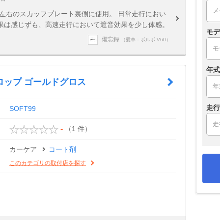
左右のスカッフプレート裏側に使用。 日常走行におい
果は感じずも、高速走行において遮音効果を少し体感。
モデ
備忘録
（愛車：ボルボ V60）
年式
ロップ ゴールドグロス
走行
SOFT99
（1 件）
-
カーケア
コート剤
このカテゴリの取付店を探す