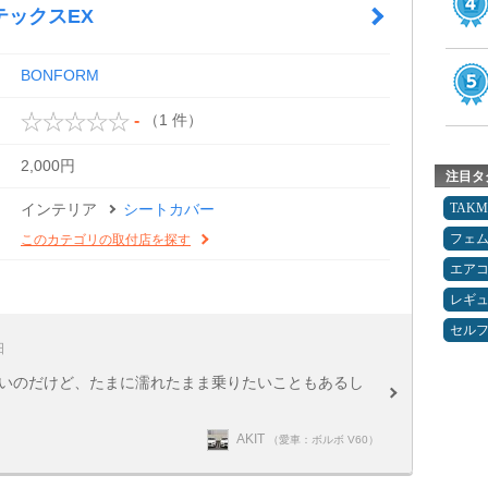
テックスEX
BONFORM
（1 件）
-
2,000円
注目タ
インテリア
シートカバー
TAK
フェ
このカテゴリの取付店を探す
エア
レギ
セルフ
日
ないのだけど、たまに濡れたまま乗りたいこともあるし
AKIT
（愛車：ボルボ V60）