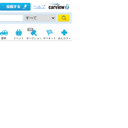
ヘルプ
愛車
イベント
オークション
サーキット
みんカラ＋