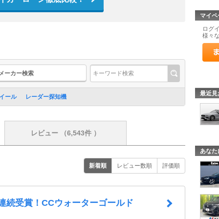
マイペ
ログ
様々
メーカー検索
最近見
イール
レーダー探知機
レビュー
（6,543件 ）
あなた
新着順
レビュー数順
評価順
年連続受賞！CCウォーターゴールド