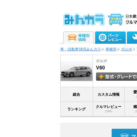
車・自動車SNSみんカラ
車種別
ボルボ
ボルボ
V60
総合
カスタム情報
クルマレビュー
ランキング
(399)
(
マ