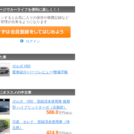
ージでカーライフを便利に楽しく！！
インするとお気に入りの保存や燃費記録など
な管理が出来るようになります
ログイン
た車
ボルボ V60
愛車紹介
/
パーツレビュー
/
整備手帳
にオススメの中古車
ボルボ V60 登録済未使用車 後期
型 ハイブリッドターボ（京都府）
586.0
万円
(税込)
日産 セレナ 登録済未使用車（埼
玉県）
424.9
万円
(税込)