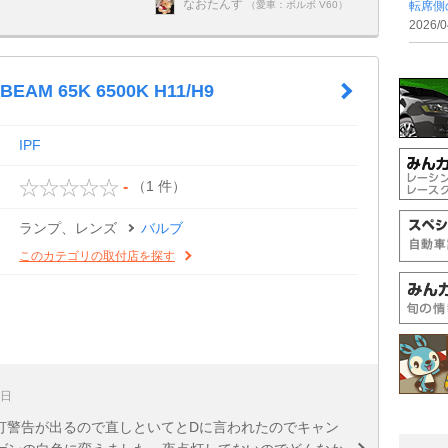
なおたんす
（愛車：ボルボ V60）
転席側
2026/0
BEAM 65K 6500K H11/H9
IPF
（1 件）
-
ランプ、レンズ
バルブ
このカテゴリの取付店を探す
5日
点灯警告が出るので直しといてとDに言われたのでキャン