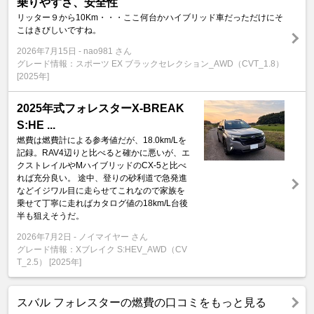
乗りやすさ、安全性
リッター９から10Km・・・ここ何台かハイブリッド車だっただけにそ
こはきびしいですね。
2026年7月15日
nao981 さん
グレード情報：スポーツ EX ブラックセレクション_AWD（CVT_1.8）
[2025年]
2025年式フォレスターX-BREAK
S:HE ...
燃費は燃費計による参考値だが、18.0km/Lを
記録。RAV4辺りと比べると確かに悪いが、エ
クストレイルやMハイブリッドのCX-5と比べ
れば充分良い。 途中、登りの砂利道で急発進
などイジワル目に走らせてこれなので家族を
乗せて丁寧に走ればカタログ値の18km/L台後
半も狙えそうだ。
2026年7月2日
ノイマイヤー さん
グレード情報：Xブレイク S:HEV_AWD（CV
T_2.5） [2025年]
スバル フォレスターの燃費の口コミをもっと見る