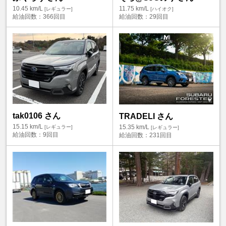
10.45
km/L
11.75
km/L
[レギュラー]
[ハイオク]
給油回数：
366回目
給油回数：
29回目
tak0106 さん
TRADELI さん
15.15
km/L
15.35
km/L
[レギュラー]
[レギュラー]
給油回数：
9回目
給油回数：
231回目