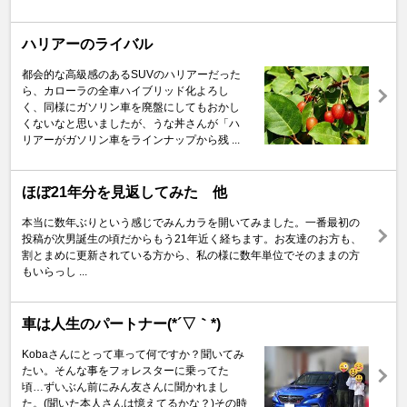
ハリアーのライバル
都会的な高級感のあるSUVのハリアーだった
ら、カローラの全車ハイブリッド化よろし
く、同様にガソリン車を廃盤にしてもおかし
くないなと思いましたが、うな丼さんが「ハ
リアーがガソリン車をラインナップから残 ...
ほぼ21年分を見返してみた 他
本当に数年ぶりという感じでみんカラを開いてみました。一番最初の
投稿が次男誕生の頃だからもう21年近く経ちます。お友達のお方も、
割とまめに更新されている方から、私の様に数年単位でそのままの方
もいらっし ...
車は人生のパートナー(*´▽｀*)
Kobaさんにとって車って何ですか？聞いてみ
たい。そんな事をフォレスターに乗ってた
頃…ずいぶん前にみん友さんに聞かれまし
た。(聞いた本人さんは憶えてるかな？)その時