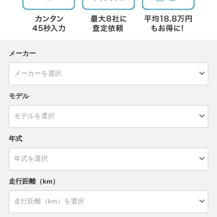
メーカー
モデル
年式
走行距離（km）