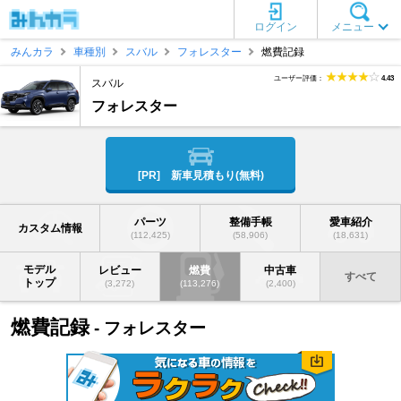
ログイン
メニュー
みんカラ
車種別
スバル
フォレスター
燃費記録
ユーザー評価：
4.43
スバル
フォレスター
[PR] 新車見積もり(無料)
パーツ
整備手帳
愛車紹介
カスタム情報
(112,425)
(58,906)
(18,631)
モデル
レビュー
燃費
中古車
すべて
トップ
(3,272)
(113,276)
(2,400)
燃費記録
- フォレスター