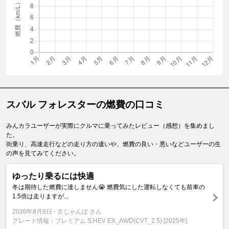
スバル フォレスターの燃費の口コミ
みんカラユーザーが実際にクルマに乗ってみたレビュー（感想）を集めまし
た。
街乗り、高速走行などの走り方の違いや、燃費の良い・悪いなどユーザーの生
の声を見てみてください。
ゆったり乗るには快適
冬は期待した燃費に達しません😭 燃費気にした運転しなくても前車の
1.5倍は走りますが...
2026年8月9日
古じゃんぼ さん
グレード情報：プレミアム S:HEV EX_AWD(CVT_2.5) [2025年]