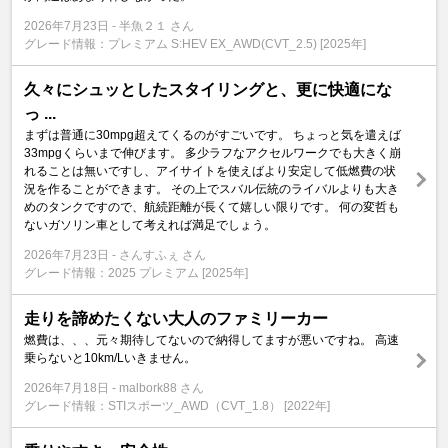
2026年7月23日
半魚２１ さん
グレード情報：プレミアム S:HEV EX_AWD(CVT_2.5) [2025年]
久々にシュッとしたスタイリングと、更に快適にな
っ ...
まずは普通に30mpg超えてくるのがすごいです。 ちょっと気を遣えば
33mpgくらいまで伸びます。 多少ラフなアクセルワークでも大きく崩
れることは無いですし、アイサイトを使えばより安定して低燃費の状
況を作ることができます。 その上でスバル伝統のライバルよりも大き
めのタンクですので、航続距離が長くて嬉しい限りです。 何の変哲も
ないガソリン車として考えれば満足でしょう。
2026年7月23日
さんすふぇ さん
グレード情報：2025 プレミアム [2025年]
走りを諦めたくない大人のファミリーカー
燃費は、、、元々期待してないので納得してますが悪いですね。 高速
乗らないと10km/Lいきません。
2026年7月18日
malbork88 さん
グレード情報：STIスポーツ_AWD（CVT_1.8） [2022年]