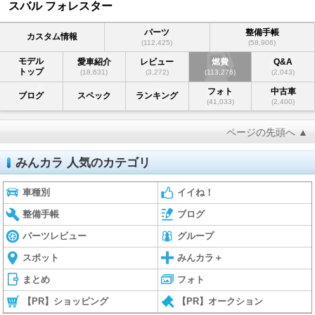
スバル フォレスター
パーツ
整備手帳
カスタム情報
(112,425)
(58,906)
モデル
愛車紹介
レビュー
燃費
Q&A
トップ
(18,631)
(3,272)
(113,276)
(2,043)
フォト
中古車
ブログ
スペック
ランキング
(41,033)
(2,400)
ページの先頭へ ▲
みんカラ 人気のカテゴリ
車種別
イイね！
整備手帳
ブログ
パーツレビュー
グループ
スポット
みんカラ＋
まとめ
フォト
【PR】ショッピング
【PR】オークション