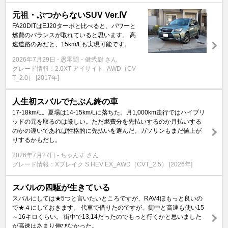
元祖・ぶつからないSUV Ver.Ⅳ
FA20DITはEJ20ターボと比べると、パワーと
燃費のバランスが取れていると思います。 高
速道路のみだと、15km/Lも実現可能です。
2026年7月29日
愚零闘・健弐尉 さん
グレード情報：2.0XT アイサイト_AWD（CV
T_2.0） [2017年]
人生初スバルでたぶん終の車
17-18km/L。夏場は14-15km/Lに落ちた。月1,000km走行ではハイブリ
ッドの元を取るのは厳しい。ただ燃費分を先払いするのか月払いする
のかの違いであれば性格的に先払いを選んだ。ガソリンもまだ値上が
りするかもだし。
2026年7月27日
ちゃんす さん
グレード情報：Xブレイク S:HEV EX_AWD（CVT_2.5） [2026年]
スバルの四駆が生きている
スバルにしては★5つと言いたいところですが、RAV4ほもっと良いの
で★４にしておきます。 代車で借りたのですが、街中と高速も使い15
～16キロくらい。 街中で13,14だったのでもっと行くかと思いました
が高速はあまり伸びなかった。