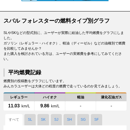
スバル フォレスターの燃料タイプ別グラフ
SLやSKなどの型式別に、ユーザーが実際に給油した平均燃費をグラフにしま
した。
ガソリン（レギュラー・ハイオク）、軽油（ディーゼル）などの油種別で燃費
を比較してみませんか？
また購入を検討されている方は、ユーザーの実燃費を参考にしてみてくださ
い。
平均燃費記録
燃費別の投稿数をグラフにしています。
みんカラユーザーは大体どの程度の燃費で走っているのか見てみましょう。
レギュラー
ハイオク
軽油
液化石油ガス
11.03
9.86
-
-
km/L
km/L
すべて
SL
SK
SJ
SH
SG
SF