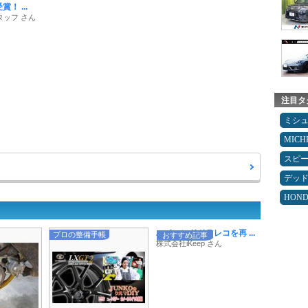
！ ...
タッフ さん
注目タ
ミシ
MICH
スピ
デッ
HON
ハイエンドドラレコを再 ...
プロの整備手帳
おすすめ記事
株式会社iKeep さん