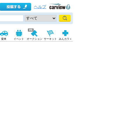
ヘルプ
愛車
イベント
オークション
サーキット
みんカラ＋