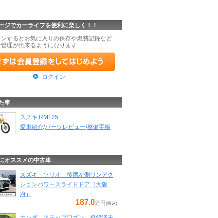
ージでカーライフを便利に楽しく！！
インするとお気に入りの保存や燃費記録など
な管理が出来るようになります
ログイン
た車
スズキ RM125
愛車紹介
/
パーツレビュー
/
整備手帳
にオススメの中古車
スズキ ソリオ 後席左側ワンアク
ションパワースライドドア（大阪
府）
187.0
万円
(税込)
ホンダ ステップワゴン 登録済未