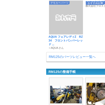
POTY9年連続受賞
デモカーパーツ
おすすめ記事
株式会社プロス
AQUA フェアレディZ RZ
34 フロントバンパーレッ
ド ...
☆AQUA さん
RM125のパーツレビュー一覧へ
RM125の整備手帳