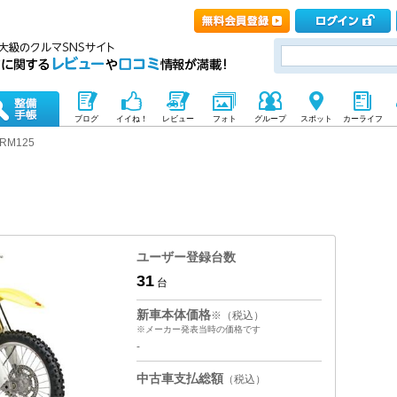
ブログ
イイね！
レビュー
フォト
グループ
スポット
カーライフ
RM125
ユーザー登録台数
31
台
新車本体価格
※（税込）
※メーカー発表当時の価格です
-
中古車支払総額
（税込）