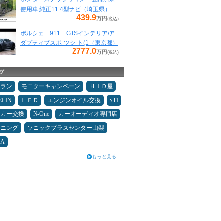
使用車 純正11.4型ナビ（埼玉県）
439.9
万円
(税込)
ポルシェ 911 GTSインテリア/ア
ダプティブスポ-ツシ-ト(1（東京都）
2777.0
万円
(税込)
グ
ュラン
モニターキャンペーン
ＨＩＤ屋
ELIN
ＬＥＤ
エンジンオイル交換
STI
ーカー交換
N-One
カーオーディオ専門店
ドニング
ソニックプラスセンター山梨
DA
もっと見る