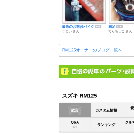
最高のお散歩バイク
満足
うとい さん
てらちょこ さん
RM125オーナーのブログ一覧へ
スズキ RM125
総合
カスタム情報
Q&A
クル
ランキング
(0)