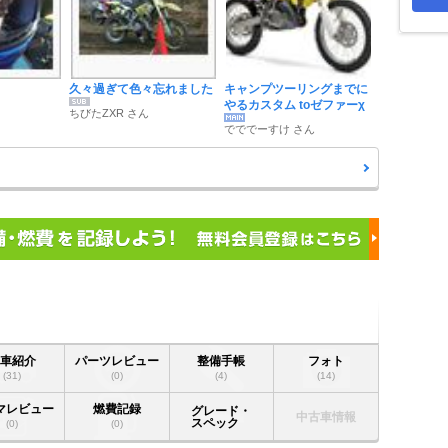
久々過ぎて色々忘れました
キャンプツーリングまでに
やるカスタム toゼファーχ
ちびたZXR さん
でででーすけ さん
愛車紹介
パーツレビュー
整備手帳
フォト
(31)
(0)
(4)
(14)
マレビュー
燃費記録
グレード・
中古車情報
スペック
(0)
(0)