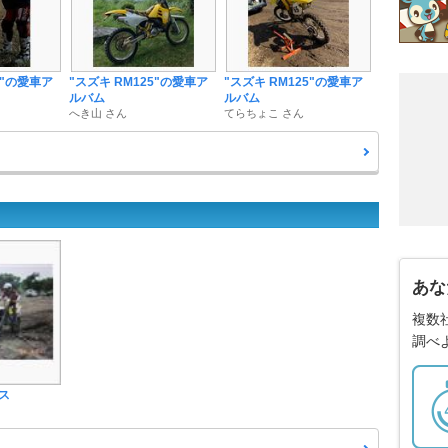
5"の愛車ア
"スズキ RM125"の愛車ア
"スズキ RM125"の愛車ア
ルバム
ルバム
へき山 さん
てらちょこ さん
あな
複数
調べ
ス