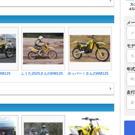
メー
モデ
年式
RM125
ふくた2025さんのRM125
ホッパー！さんのRM125
走行