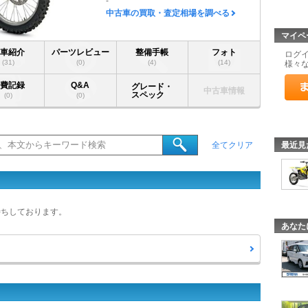
-
中古車の買取・査定相場を調べる
マイペ
愛車紹介
パーツレビュー
整備手帳
フォト
ログ
(31)
(0)
(4)
(14)
様々
燃費記録
Q&A
グレード・
中古車情報
スペック
(0)
(0)
最近見
全てクリア
待ちしております。
あなた