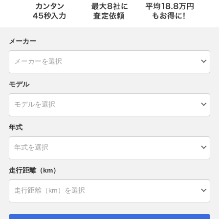
メーカー
モデル
年式
走行距離（km）