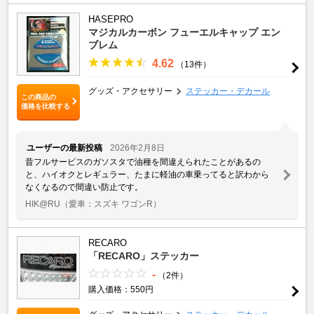
HASEPRO
マジカルカーボン フューエルキャップ エン
ブレム
4.62
（13件）
グッズ・アクセサリー
ステッカー・デカール
この商品の
価格を比較する
ユーザーの最新投稿
2026年2月8日
昔フルサービスのガソスタで油種を間違えられたことがあるの
と、ハイオクとレギュラー、たまに軽油の車乗ってると訳わから
なくなるので間違い防止です。
HIK@RU
（愛車：スズキ ワゴンR）
RECARO
「RECARO」ステッカー
-
（2件）
購入価格：550円