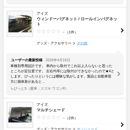
アイズ
ウィンドーバグネット / ロールインバグネッ
ト
-
（1件）
グッズ・アクセサリー
その他
ユーザーの最新投稿
2026年4月16日
車種別専用設計です。 車内から取付でこれ以上入らないと思った
ところが定位置です。 左右均等には取付ができなかったので★4と
します。ぴったりというには曖昧な気がします。製品と自動車双
方に個体差があると ...
らびっとS
（愛車：スズキ ワゴンR）
アイズ
マルチシェード
-
（2件）
グッズ・アクセサリー
サンシェード