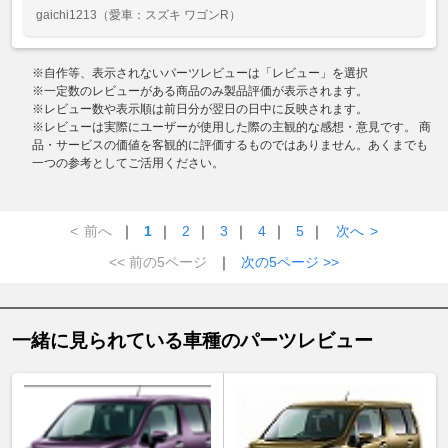
gaichi1213
（愛車：スズキ ワゴンR）
※自作等、表示されないパーツレビューは「レビュー」を選択
※一定数のレビューがある商品のみ製品評価が表示されます。
※レビュー数や表示順は前日分が翌日の日中に反映されます。
※レビューは実際にユーザーが使用した際の主観的な感想・意見です。 商
品・サービスの価値を客観的に評価するものではありません。あくまでも
一つの参考としてご活用ください。
<
前へ
｜
1
｜
2
｜
3
｜
4
｜
5
｜
次へ
>
<< 前の5ページ
｜
次の5ページ >>
一緒に見られている車種のパーツレビュー