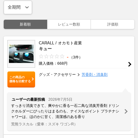
新着順
レビュー数順
評価順
CARALL / オカモト産業
キュー
-
（3件）
購入価格：668円
グッズ・アクセサリー
芳香剤・消臭剤
この商品の
価格を比較する
ユーザーの最新投稿
2026年7月5日
すっきり消臭できて、爽やかに香る一石二鳥な消臭芳香剤 ドリン
クホルダーにぴったりはまるのも、ナイスなポイント プラチナシ
ャワーは、ほのかに甘く、清潔感のある香り
荒熊ラスカル
（愛車：スズキ ワゴンR）