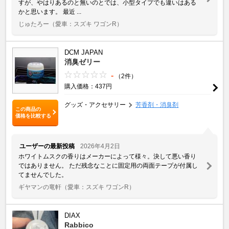
すが、やはりあるのと無いのとでは、小型タイプでも違いはある
かと思います。 最近 ...
じゅたろー
（愛車：スズキ ワゴンR）
DCM JAPAN
消臭ゼリー
-
（2件）
購入価格：437円
グッズ・アクセサリー
芳香剤・消臭剤
この商品の
価格を比較する
ユーザーの最新投稿
2026年4月2日
ホワイトムスクの香りはメーカーによって様々。決して悪い香り
ではありません。 ただ残念なことに固定用の両面テープが付属し
てませんでした。
ギヤマンの竜軒
（愛車：スズキ ワゴンR）
DIAX
Rabbico