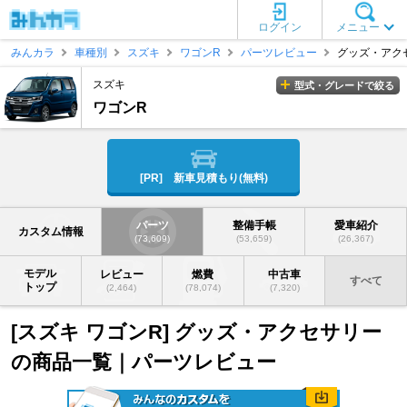
ログイン
メニュー
みんカラ
車種別
スズキ
ワゴンR
パーツレビュー
グッズ・アク
スズキ
型式・グレードで絞る
ワゴンR
[PR] 新車見積もり(無料)
パーツ
整備手帳
愛車紹介
カスタム情報
(73,609)
(53,659)
(26,367)
モデル
レビュー
燃費
中古車
すべて
トップ
(2,464)
(78,074)
(7,320)
[スズキ ワゴンR] グッズ・アクセサリー
の商品一覧｜パーツレビュー