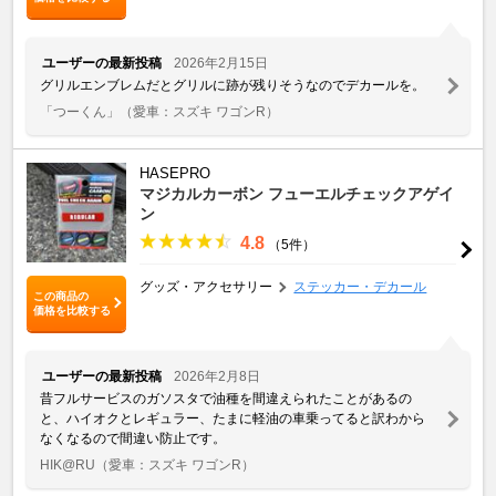
ユーザーの最新投稿
2026年2月15日
グリルエンブレムだとグリルに跡が残りそうなのでデカールを。
「つーくん」
（愛車：スズキ ワゴンR）
HASEPRO
マジカルカーボン フューエルチェックアゲイ
ン
4.8
（5件）
グッズ・アクセサリー
ステッカー・デカール
この商品の
価格を比較する
ユーザーの最新投稿
2026年2月8日
昔フルサービスのガソスタで油種を間違えられたことがあるの
と、ハイオクとレギュラー、たまに軽油の車乗ってると訳わから
なくなるので間違い防止です。
HIK@RU
（愛車：スズキ ワゴンR）