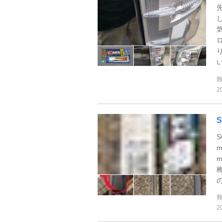
い
2
の
2