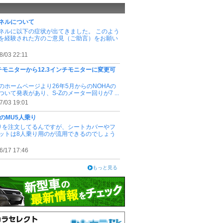
ネルについて
ネルに以下の症状が出てきました。 このよう
を経験された方のご意見（ご助言）をお願い
8/03 22:11
チモニターから12.3インチモニターに変更可
のホームページより26年5月からのNOHAの
ついて発表があり、S-Zのメーター回りが7 ...
7/03 19:01
アのMU5人乗り
りを注文してるんですが、シートカバーやフ
ットは8人乗り用のが流用できるのでしょう
6/17 17:46
もっと見る