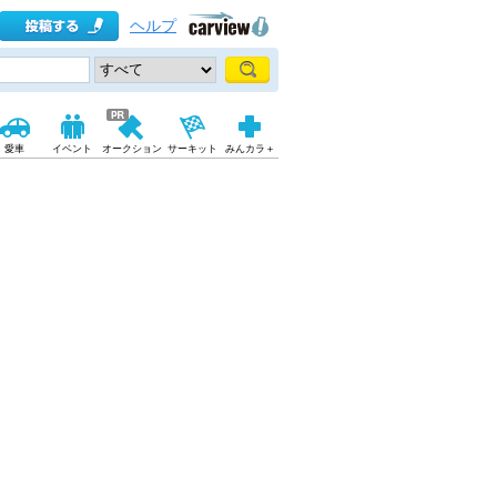
ヘルプ
愛車
イベント
オークション
サーキット
みんカラ＋