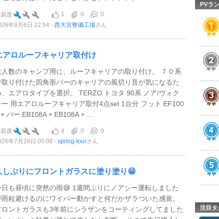
PVラ
1
0
0
難易度
026年8月6日 22:54
西大宮整備工場
さん
エアロルーフキャリア取付け
大人数のキャンプ用に、ルーフキャリアの取り付け。 ７０系
で取り付けた四角形バーのキャリアの風切り音が気になるた
め、エアロタイプを選択。 TERZO トヨタ 90系 ノア/ヴォク
シー 用エアロルーフキャリア取付4点set 1台分 フット EF100
 + バー EB108A + EB108A + ...
4
0
0
難易度
026年7月28日 05:08
spring-tour
さん
久しぶりにフロントガラスに塗り塗り😁
今日も昼頃に突然の雨😅 1週間ぶりにノアシー運転しました
が雨粒避けるのにワイパー動かすと何だかザラついた感覚。
注目タ
フロントガラスも3年前にシラザンをコーティングしてました