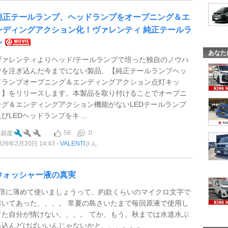
純正テールランプ、ヘッドランプをオープニング＆エ
ンディングアクション化！ヴァレンティ 純正テールラ
ン
あなた
ヴァレンティよりヘッド/テールランプで培った独自のノウハ
ウを注ぎ込んだ今までにない製品、【純正テールランプヘッ
ドランプオープニング＆エンディングアクション点灯キッ
ト】をリリースします。本製品を取り付けることでオープニ
ング＆エンディングアクション機能がないLEDテールランプ
びLEDヘッドランプをキ ...
58
0
難易度
026年2月20日 14:43
VALENTI
さん
ウォッシャー液の真実
3倍に薄めて使いましょうって、約款くらいのマイクロ文字で
書いてあった、、、。 常夏の島さいたまで毎回原液で使用し
てた自分が情けない、、、。 てか、もう、秋までは水道水ぶ
っ込んどけばいいんじゃないかと、、、。。。