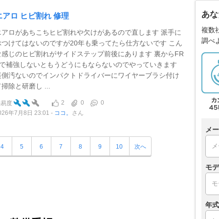
あな
エアロ ヒビ割れ 修理
複数
エアロがあちこちヒビ割れや欠けがあるので直します 派手に
調べ
ぶつけてはないのですが20年も乗ってたら仕方ないです こん
な感じのヒビ割れがサイドステップ前後にあります 裏からFR
Pで補強しないともうどうにもならないのでやっていきます
裏側汚ないのでインパクトドライバーにワイヤーブラシ付け
掃除と研磨し ...
2
0
0
難易度
026年7月8日 23:01
ココ。
さん
メー
4
5
6
7
8
9
10
次へ
モデ
年式