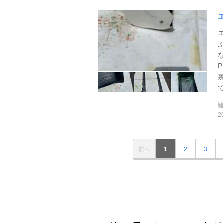
て
2
前へ
1
2
3