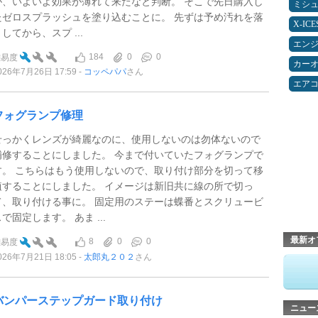
が、いよいよ効果が薄れて来たなと判断。 そこで先日購入し
ミシ
たゼロスプラッシュを塗り込むことに。 先ずは予め汚れを落
X-IC
してから、スプ ...
エン
184
0
0
難易度
カー
026年7月26日 17:59
コッペパパ
さん
エア
フォグランプ修理
せっかくレンズが綺麗なのに、使用しないのは勿体ないので
補修することにしました。 今まで付いていたフォグランプで
す。 こちらはもう使用しないので、取り付け部分を切って移
植することにしました。 イメージは新旧共に線の所で切っ
て、取り付ける事に。 固定用のステーは蝶番とスクリュービ
で固定します。 あま ...
最新オ
8
0
0
難易度
026年7月21日 18:05
太郎丸２０２
さん
バンパーステップガード取り付け
ニュー