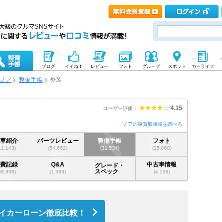
ブログ
イイね！
レビュー
フォト
グループ
スポット
カーライフ
ノア
整備手帳
外装
4.15
ユーザー評価：
ノアの車買取相場を調べる
愛車紹介
パーツレビュー
整備手帳
フォト
12,143)
(54,662)
(31,534)
(15,860)
燃費記録
Q&A
中古車情報
グレード・
スペック
38,908)
(1,988)
(4,139)
イカーローン徹底比較！