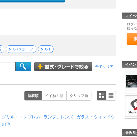
マイペ
ログ
様々
系
GRスポーツ
G's
イベン
全てクリア
新着順
イイね！順
クリップ順
グリル・エンブレム
ランプ、レンズ
ガラス・ウィンドウ
その他
最近見