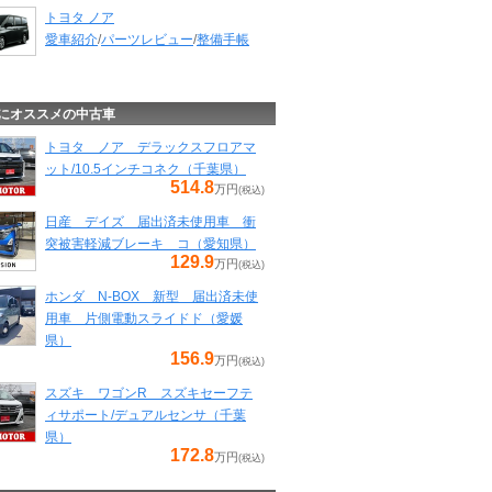
トヨタ ノア
愛車紹介
/
パーツレビュー
/
整備手帳
にオススメの中古車
トヨタ ノア デラックスフロアマ
ット/10.5インチコネク（千葉県）
514.8
万円
(税込)
日産 デイズ 届出済未使用車 衝
突被害軽減ブレーキ コ（愛知県）
129.9
万円
(税込)
ホンダ N-BOX 新型 届出済未使
用車 片側電動スライドド（愛媛
県）
156.9
万円
(税込)
スズキ ワゴンR スズキセーフテ
ィサポート/デュアルセンサ（千葉
県）
172.8
万円
(税込)