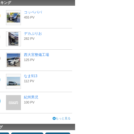
ンキング
コッペパパ
455 PV
デカぷりお
282 PV
西大宮整備工場
125 PV
なま913
112 PV
紀州男児
100 PV
もっと見る
グ