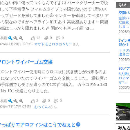
知らない内に傷ってつくもんですよ😏 パーツクリーナーで脱
Q&A
脂して下準備🧑‍🔧 フィルムタイプじゃ隠れないので L型のス
空調パ
テップガードを探してました👍 センターを確認してペタリ ア
空調パ
ルミ製なのですがヘアライン加工あり 高級感あります✨ 問題
な症状
しま ...
傷はしっかり隠れました🎉 閉めてもキレイ🤗 htt ...
2026/0
12
0
0
難易度
7イン
026年7月20日 22:58
マサトモヒロタカ＆リー
さん
能か？
トヨタ
改良に
2026/0
フロントワイパーゴム交換
90ノ
フロントワイパー使用時にウロコ状に拭き残しが出来るのよ
5人乗
うになっていたのでワイパーゴムを交換しました。 運転席と
ロアマ
か? ...
助手席側でも長さが違うので1本ずつ購入。 ガラコのNo.133
2026/0
とNo.101 快適になりました。
3
0
0
難易度
026年7月17日 07:58
おっくん♪
さん
やっぱりエアロフィンはこうでねぇと😁