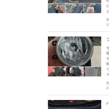
と
2
ス
2