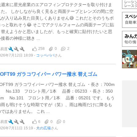
先週末に星光産業のエアロフィンプロテクターを取り付けま
した。 しかしながら良く見ると両面テープとレンズの間に空
気が入り込み見た目美しくありません😅 これだとそのうちポ
ロっと取れそう😂 そこでアクリルフォームの両面テープに貼
り替えようかと思いましたが、もっと確実に貼付けたいと思
接着の神様に聴き ...
258
0
2
難易度
026年7月12日 18:09
コッペパパ
さん
SOFT99 ガラコワイパー パワー撥水 替えゴム
SOFT99 ガラコワイパー パワー撥水 替えゴム ・長さ：700m
m No.133 フロント用／1本 品番：05233 ・長さ：350
mm No.101 フロント用／1本 品番：05201 です。 もう
梅雨も明けそうな時期ですが（笑）、雨は梅雨だけに降るも
ではありません。 これ ...
6
0
0
難易度
026年7月11日 15:19
犬の広場
さん