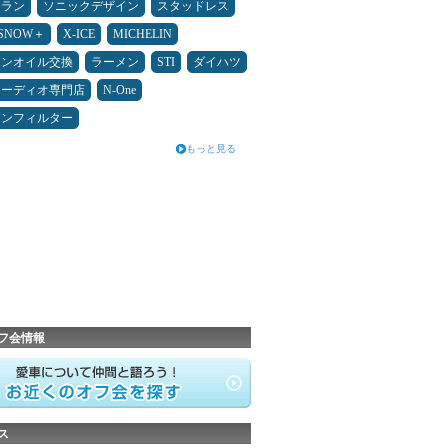
ュラン
ソニックデザイン
スタッドレス
ESNOW＋
X-ICE
MICHELIN
ジンオイル交換
ラーメン
STI
ダイハツ
オーディオ専門店
N-One
コンフィルター
もっと見る
フ会情報
ス