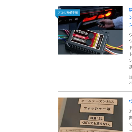
プロの整備手帳
及
2