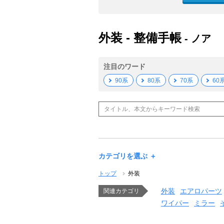
外装 - 整備手帳
- ノア
注目のワード
90系
80系
70系
60
カテゴリを選ぶ ＋
トップ
外装
外装
エアロパーツ
関連カテゴリ
ワイパー
ミラー