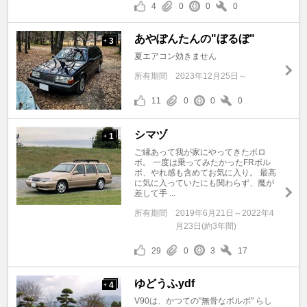
4
0
0
0
あやぽんたんの"ぼるぼ"
3
+
夏エアコン効きません
所有期間
2023年12月25日～
11
0
0
0
シマヅ
1
+
ご縁あって我が家にやってきたボロ
ボ。 一度は乗ってみたかったFRボル
ボ、やれ感も含めてお気に入り。 最高
に気に入っていたにも関わらず、魔が
差して手 ...
所有期間
2019年6月21日～2022年4
月23日(約3年間)
29
0
3
17
ゆどうふydf
4
+
V90は、かつての"無骨なボルボ" らし