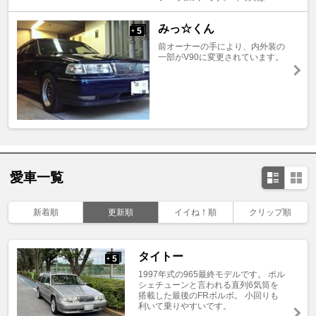
みっ☆くん
5
+
前オーナーの手により、内外装の
一部がV90に変更されています。
愛車一覧
新着順
更新順
イイね！順
クリップ順
タイトー
5
+
1997年式の965最終モデルです。 ポル
シェチューンと言われる直列6気筒を
搭載した最後のFRボルボ。 小回りも
利いて乗りやすいです。