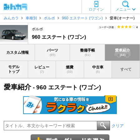
ログイン
メニュー
みんカラ
車種別
ボルボ
960 エステート (ワゴン)
愛車(オーナー)
ユーザー評価：
4
ボルボ
960 エステート (ワゴン)
パーツ
整備手帳
愛車紹介
カスタム情報
(65)
(61)
(44)
モデル
レビュー
燃費
中古車
すべて
トップ
(7)
(33)
(5)
愛車紹介
- 960 エステート (ワゴン)
クリア