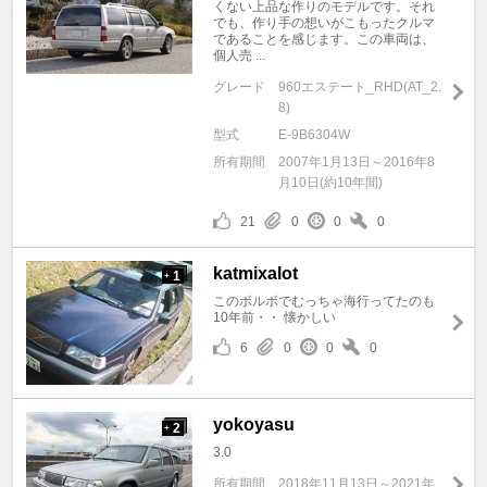
くない上品な作りのモデルです。それ
でも、作り手の想いがこもったクルマ
であることを感じます。この車両は、
個人売 ...
グレード
960エステート_RHD(AT_2.
8)
型式
E-9B6304W
所有期間
2007年1月13日～2016年8
月10日(約10年間)
21
0
0
0
katmixalot
1
+
このボルボでむっちゃ海行ってたのも
10年前・・ 懐かしい
6
0
0
0
yokoyasu
2
+
3.0
所有期間
2018年11月13日～2021年