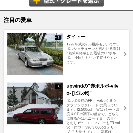
注目の愛車
タイトー
5
+
1997年式の965最終モデルです。
ポルシェチューンと言われる直列
6気筒を搭載した最後のFRボル
ボ。 小回りも利いて乗りやすい
です。
upwindの"赤ボルボ-vilv
5
+
o- [ビルボ]"
ボルボ最終のFR、 volvo９６０ -
クラッシックレッド-に乗ってい
ます。[2,500cc] 実は (シート温
度 & CDの調子の都合で、どちら
に乗るかはハニー（ 妻）の言う
とおり (^^ゞ ） ハニーもFR vol
vo（同型） v90[3,000cc] オリー
ブ-７人乗り-です。（写真は ...