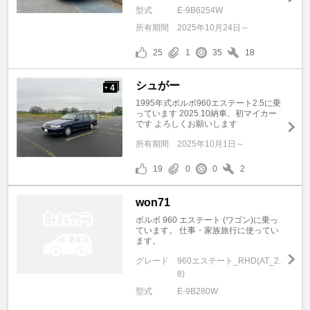
型式
E-9B6254W
所有期間
2025年10月24日～
25
1
35
18
シュがー
4
+
1995年式ボルボ960エステート2.5に乗
っています 2025.10納車、初マイカー
です よろしくお願いします
所有期間
2025年10月1日～
19
0
0
2
won71
ボルボ 960 エステート (ワゴン)に乗っ
ています。 仕事・家族旅行に使ってい
ます。
グレード
960エステート_RHD(AT_2.
8)
型式
E-9B280W