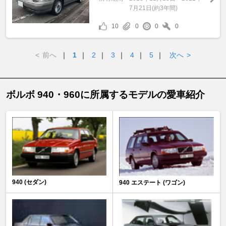
7月21日(約3年間)
10
0
0
0
<
前へ
｜
1
｜
2
｜
3
｜
4
｜
5
｜
次へ
>
ボルボ 940・960に所属するモデルの愛車紹介
940 (セダン)
940 エステート (ワゴン)