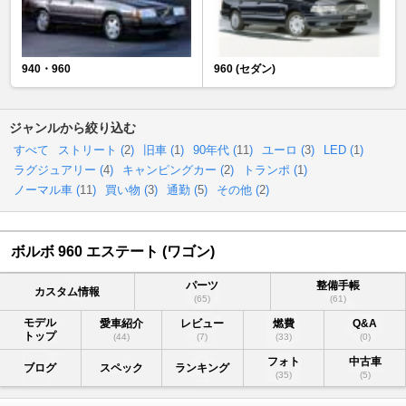
940・960
960 (セダン)
ジャンルから絞り込む
すべて
ストリート (
2
)
旧車 (
1
)
90年代 (
11
)
ユーロ (
3
)
LED (
1
)
ラグジュアリー (
4
)
キャンピングカー (
2
)
トランポ (
1
)
ノーマル車 (
11
)
買い物 (
3
)
通勤 (
5
)
その他 (
2
)
ボルボ 960 エステート (ワゴン)
パーツ
整備手帳
カスタム情報
(65)
(61)
モデル
愛車紹介
レビュー
燃費
Q&A
トップ
(44)
(7)
(33)
(0)
フォト
中古車
ブログ
スペック
ランキング
(35)
(5)